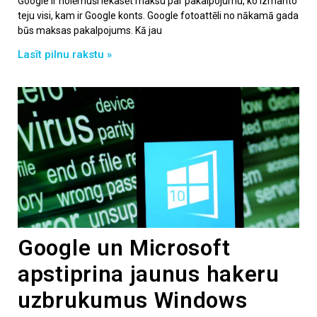
Google ir nolēmuši iekasēt maksu par pakalpojumu, ko izmanto
teju visi, kam ir Google konts. Google fotoattēli no nākamā gada
būs maksas pakalpojums. Kā jau
Lasīt pilnu rakstu »
Google un Microsoft
apstiprina jaunus hakeru
uzbrukumus Windows