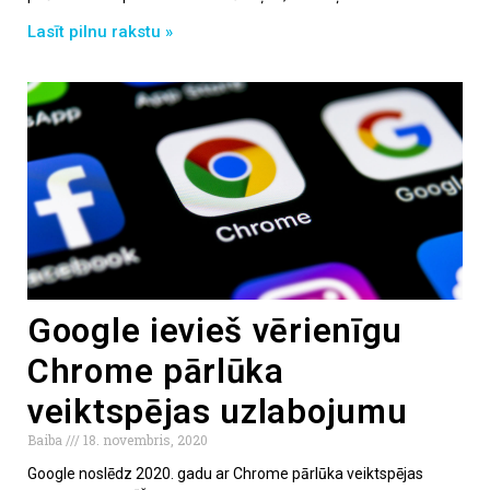
Lasīt pilnu rakstu »
Google ievieš vērienīgu
Chrome pārlūka
veiktspējas uzlabojumu
Baiba
18. novembris, 2020
Google noslēdz 2020. gadu ar Chrome pārlūka veiktspējas