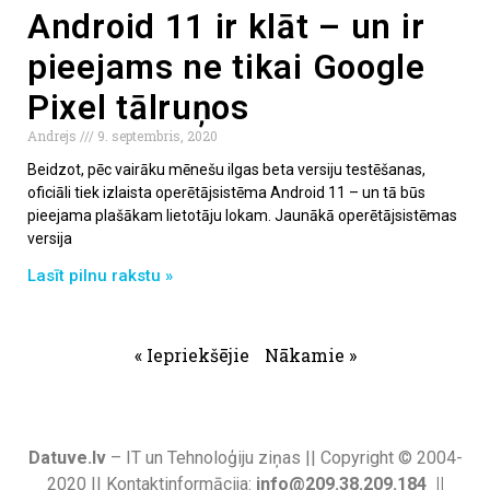
Android 11 ir klāt – un ir
pieejams ne tikai Google
Pixel tālruņos
Andrejs
9. septembris, 2020
Beidzot, pēc vairāku mēnešu ilgas beta versiju testēšanas,
oficiāli tiek izlaista operētājsistēma Android 11 – un tā būs
pieejama plašākam lietotāju lokam. Jaunākā operētājsistēmas
versija
Lasīt pilnu rakstu »
« Iepriekšējie
Nākamie »
Datuve.lv
– IT un Tehnoloģiju ziņas || Copyright © 2004-
2020 || Kontaktinformācija:
info@209.38.209.184 ||