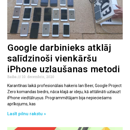
Google darbinieks atklāj
salīdzinoši vienkāršu
iPhone uzlaušanas metodi
Baiba
10. decembris, 2020
Karantīnas laikā profesionālais hakeris Ian Beer, Google Project
Zero komandas biedrs, nāca klajā ar ideju, kā attālināti uzlauzt
iPhone viedtālruņus. Programmētājam bija nepieciešams
aprīkojums, kas
Lasīt pilnu rakstu »