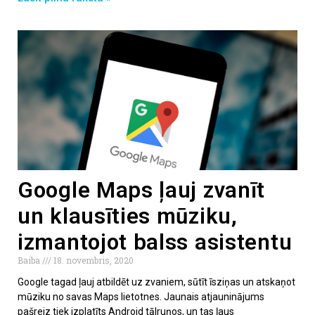
Google Maps ļauj zvanīt
un klausīties mūziku,
izmantojot balss asistentu
Baiba
18. novembris, 2020
Google tagad ļauj atbildēt uz zvaniem, sūtīt īsziņas un atskaņot
mūziku no savas Maps lietotnes. Jaunais atjauninājums
pašreiz tiek izplatīts Android tālruņos, un tas ļaus