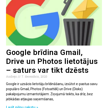
Google brīdina Gmail,
Drive un Photos lietotājus
– saturs var tikt dzēsts
Andrejs
7. decembris, 2020
Google ir uzsācis lietotāju brīdināšanu, izsūtot e-pastus savu
populāro Gmail, Photos (Fotoattēli) un Drive (Disks)
pakalpojumu izmantotājiem. Ziņojumā teikts, ka drīz, bez
jebkādas atļaujas saņemšanas,
Lasīt pilnu rakstu »