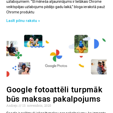
uzlabojumiem. “Šī mēneša atjauninājums ir lielākais Chrome
veiktspējas uzlabojums pēdējo gadu laikā,” bloga ierakstā pauž
Chrome produktu
Lasīt pilnu rakstu »
Google fotoattēli turpmāk
būs maksas pakalpojums
Andrejs
13. novembris, 2020