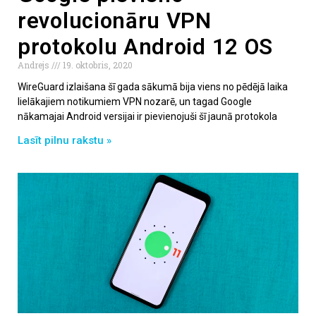
revolucionāru VPN
protokolu Android 12 OS
Andrejs
19. oktobris, 2020
WireGuard izlaišana šī gada sākumā bija viens no pēdējā laika
lielākajiem notikumiem VPN nozarē, un tagad Google
nākamajai Android versijai ir pievienojuši šī jaunā protokola
Lasīt pilnu rakstu »