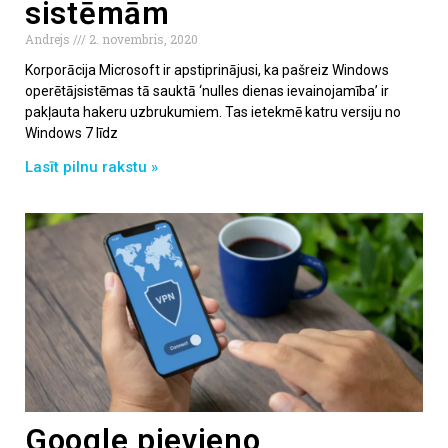
sistēmām
Andrejs
2. novembris, 2020
Korporācija Microsoft ir apstiprinājusi, ka pašreiz Windows
operētājsistēmas tā sauktā ‘nulles dienas ievainojamība’ ir
pakļauta hakeru uzbrukumiem. Tas ietekmē katru versiju no
Windows 7 līdz
Lasīt pilnu rakstu »
Google pievieno