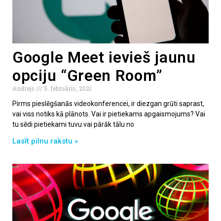
Google Meet ievieš jaunu
opciju “Green Room”
Andrejs
5. februāris, 2021
Pirms pieslēgšanās videokonferencei, ir diezgan grūti saprast,
vai viss notiks kā plānots. Vai ir pietiekams apgaismojums? Vai
tu sēdi pietiekami tuvu vai pārāk tālu no
Lasīt pilnu rakstu »