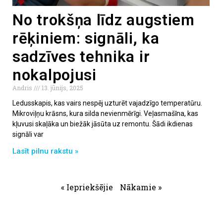
No trokšņa līdz augstiem
rēķiniem: signāli, ka
sadzīves tehnika ir
nokalpojusi
Andris
13. jūnijs, 2025
Ledusskapis, kas vairs nespēj uzturēt vajadzīgo temperatūru.
Mikroviļņu krāsns, kura silda nevienmērīgi. Veļasmašīna, kas
kļuvusi skaļāka un biežāk jāsūta uz remontu. Šādi ikdienas
signāli var
Lasīt pilnu rakstu »
« Iepriekšējie
Nākamie »