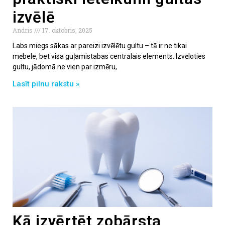
izvēlē
Andris
17. oktobris, 2025
Labs miegs sākas ar pareizi izvēlētu gultu – tā ir ne tikai
mēbele, bet visa guļamistabas centrālais elements. Izvēloties
gultu, jādomā ne vien par izmēru,
Lasīt pilnu rakstu »
Kā izvērtēt zobārsta