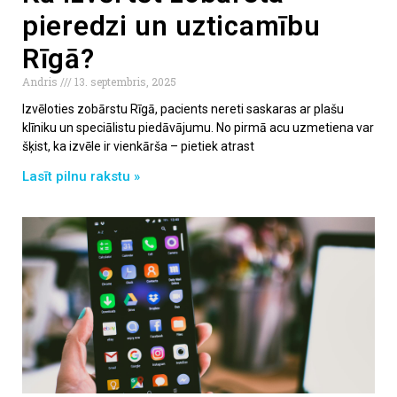
pieredzi un uzticamību
Rīgā?
Andris
13. septembris, 2025
Izvēloties zobārstu Rīgā, pacients nereti saskaras ar plašu
klīniku un speciālistu piedāvājumu. No pirmā acu uzmetiena var
šķist, ka izvēle ir vienkārša – pietiek atrast
Lasīt pilnu rakstu »