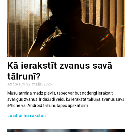
Kā ierakstīt zvanus savā
tālrunī?
Andrejs
22. maijs, 2026
Mūsu atmiņa mēdz pievilt, tāpēc var būt noderīgi ierakstīt
svarīgus zvanus. Ir dažādi veidi, kā ierakstīt tālruņa zvanus savā
iPhone vai Android tālrunī, tāpēc apskatīsim
Lasīt pilnu rakstu »