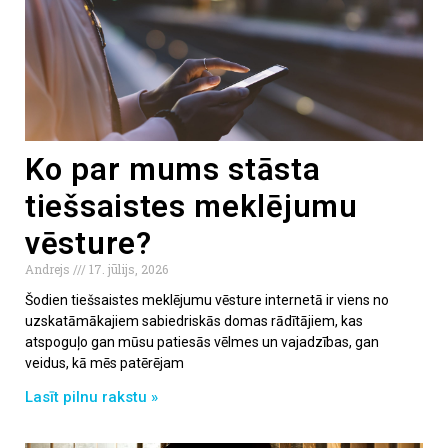
Ko par mums stāsta
tiešsaistes meklējumu
vēsture?
Andrejs
17. jūlijs, 2026
Šodien tiešsaistes meklējumu vēsture internetā ir viens no
uzskatāmākajiem sabiedriskās domas rādītājiem, kas
atspoguļo gan mūsu patiesās vēlmes un vajadzības, gan
veidus, kā mēs patērējam
Lasīt pilnu rakstu »