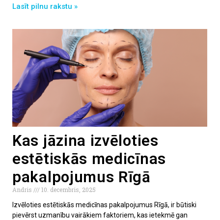
Lasīt pilnu rakstu »
Kas jāzina izvēloties
estētiskās medicīnas
pakalpojumus Rīgā
Andris
10. decembris, 2025
Izvēloties estētiskās medicīnas pakalpojumus Rīgā, ir būtiski
pievērst uzmanību vairākiem faktoriem, kas ietekmē gan