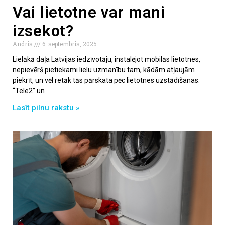
Vai lietotne var mani
izsekot?
Andris
6. septembris, 2025
Lielākā daļa Latvijas iedzīvotāju, instalējot mobilās lietotnes,
nepievērš pietiekami lielu uzmanību tam, kādām atļaujām
piekrīt, un vēl retāk tās pārskata pēc lietotnes uzstādīšanas.
“Tele2” un
Lasīt pilnu rakstu »