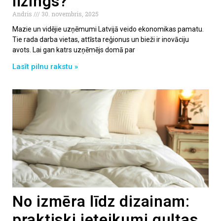
līzings?
Andris
30. novembris, 2025
Mazie un vidējie uzņēmumi Latvijā veido ekonomikas pamatu.
Tie rada darba vietas, attīsta reģionus un bieži ir inovāciju
avots. Lai gan katrs uzņēmējs domā par
Lasīt pilnu rakstu »
No izmēra līdz dizainam:
praktiski ieteikumi gultas