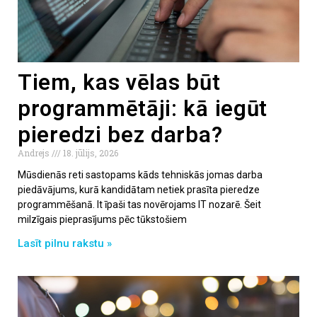
Tiem, kas vēlas būt
programmētāji: kā iegūt
pieredzi bez darba?
Andrejs
18. jūlijs, 2026
Mūsdienās reti sastopams kāds tehniskās jomas darba
piedāvājums, kurā kandidātam netiek prasīta pieredze
programmēšanā. It īpaši tas novērojams IT nozarē. Šeit
milzīgais pieprasījums pēc tūkstošiem
Lasīt pilnu rakstu »