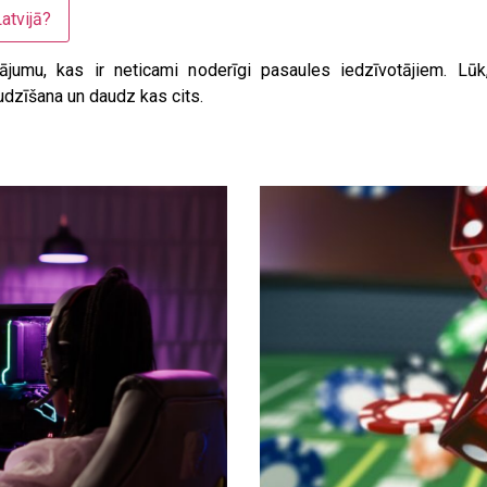
atvijā?
lājumu, kas ir neticami noderīgi pasaules iedzīvotājiem. Lūk
dzīšana un daudz kas cits.