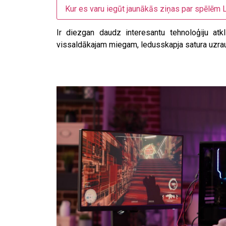
Kur es varu iegūt jaunākās ziņas par spēlēm L
Ir diezgan daudz interesantu tehnoloģiju atk
vissaldākajam miegam, ledusskapja satura uzrau