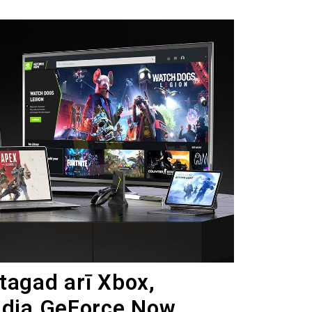
tagad arī Xbox,
idia GeForce Now