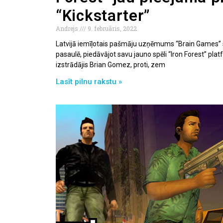
“Kickstarter”
Andrejs
9. februāris, 2022
Latvijā iemīļotais pašmāju uzņēmums “Brain Games” s
pasaulē, piedāvājot savu jauno spēli “Iron Forest” platfo
izstrādājis Brian Gomez, proti, zem
Lasīt pilnu rakstu »