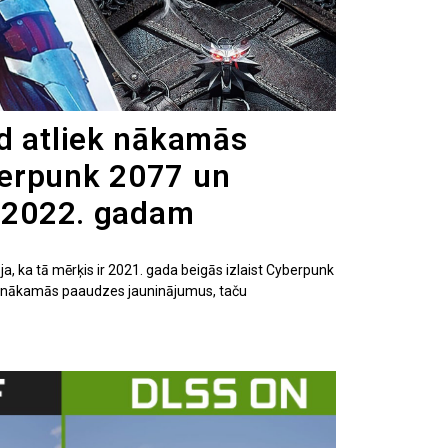
d atliek nākamās
erpunk 2077 un
z 2022. gadam
, ka tā mērķis ir 2021. gada beigās izlaist Cyberpunk
t nākamās paaudzes jauninājumus, taču