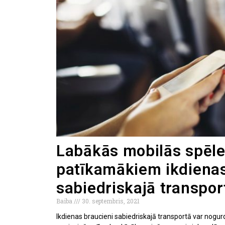
Labākās mobilās spēl
patīkamākiem ikdiena
sabiedriskajā transpor
Baiba
30. septembris, 2021
Ikdienas braucieni sabiedriskajā transportā var nogurdi