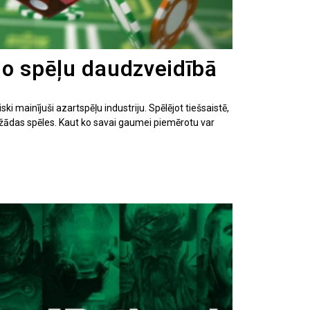
no spēļu daudzveidībā
ki mainījuši azartspēļu industriju. Spēlējot tiešsaistē,
ažādas spēles. Kaut ko savai gaumei piemērotu var