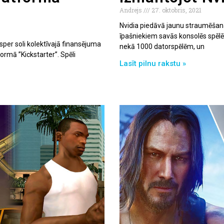
Andrejs
27. oktobris, 2021
Nvidia piedāvā jaunu straumēšan
īpašniekiem savās konsolēs spēlē
per soli kolektīvajā finansējuma
nekā 1000 datorspēlēm, un
rmā ’’Kickstarter’’. Spēli
Lasīt pilnu rakstu »