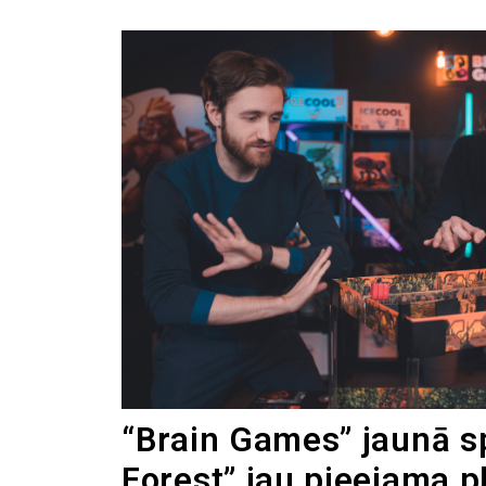
“Brain Games” jaunā sp
Forest” jau pieejama p