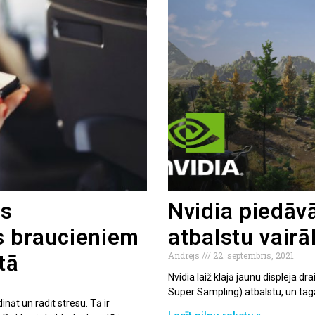
es
Nvidia piedāvā
s braucieniem
atbalstu vair
Andrejs
22. septembris, 2021
tā
Nvidia laiž klajā jaunu displeja d
Super Sampling) atbalstu, un taga
nāt un radīt stresu. Tā ir