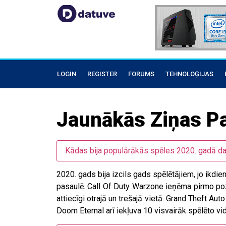
LOGIN
REGISTER
FORUMS
TEHNOLOĢIJAS
Jaunākās Ziņas Pa
Kādas bija populārākās spēles 2020. gadā d
2020. gads bija izcils gads spēlētājiem, jo ikdie
pasaulē. Call Of Duty Warzone ieņēma pirmo po
attiecīgi otrajā un trešajā vietā. Grand Theft A
Doom Eternal arī iekļuva 10 visvairāk spēlēto v