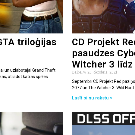
TA triloģijas
CD Projekt Re
paaudzes Cyb
Witcher 3 līd
ai un uzlabotajai Grand Theft
Baiba
20. oktobris, 2021
reas, atrādot katras spēles
Septembrī CD Projekt Red paziņoja
2077 un The Witcher 3: Wild Hun
Lasīt pilnu rakstu »