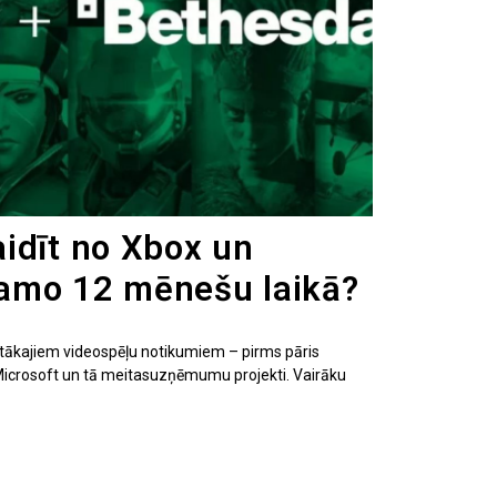
idīt no Xbox un
amo 12 mēnešu laikā?
ītākajiem videospēļu notikumiem – pirms pāris
Microsoft un tā meitasuzņēmumu projekti. Vairāku