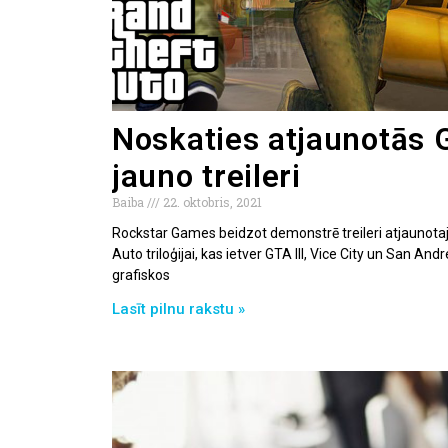
Noskaties atjaunotās G
jauno treileri
Baiba
22. oktobris, 2021
Rockstar Games beidzot demonstrē treileri atjaunotaj
Auto triloģijai, kas ietver GTA III, Vice City un San And
grafiskos
Lasīt pilnu rakstu »