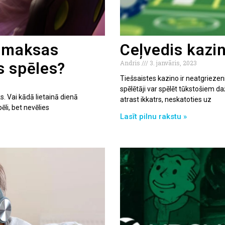
ezmaksas
Ceļvedis kazi
Andris
3. janvāris, 2023
s spēles?
Tiešsaistes kazino ir neatgriezenis
spēlētāji var spēlēt tūkstošiem d
ks. Vai kādā lietainā dienā
atrast ikkatrs, neskatoties uz
ēli, bet nevēlies
Lasīt pilnu rakstu »