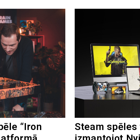
ēle “Iron
Steam spēles 
latformā
izmantojot Nv