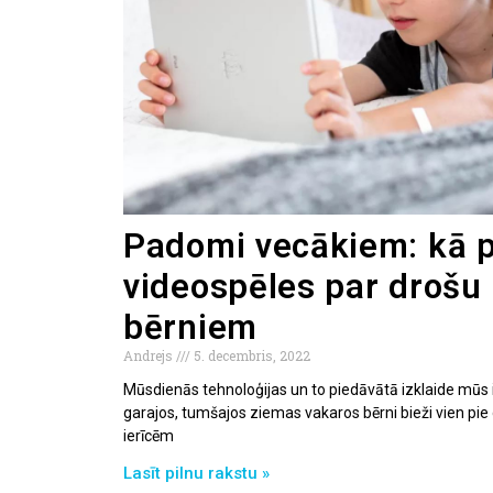
Padomi vecākiem: kā p
videospēles par drošu
bērniem
Andrejs
5. decembris, 2022
Mūsdienās tehnoloģijas un to piedāvātā izklaide mūs 
garajos, tumšajos ziemas vakaros bērni bieži vien pi
ierīcēm
Lasīt pilnu rakstu »