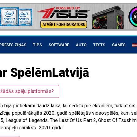
PRESES ZIŅAS
TIPS
SOFTWARE
AUTO
TESTS
GAMES
r SpēlēmLatvijā
ažādās spēļu platformās?
nā bija pietiekami daudz laika, lai sēdētu pie ekrāniem, turklāt š
zīciju populārākajās 2020. gadā spēlētajās videospēlēs, kam se
uto 5, League of Legends, The Last Of Us Part 2, Ghost Of Tsushi
ideospēļu sarakstā 2020. gadā.