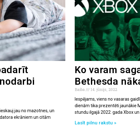
adarīt
Ko varam saga
 nodarbi
Bethesda nāk
Baiba
14. jūnijs, 2022
Iespējams, viens no vasaras gaid
dienām tika prezentēti jaunākie 
ieskauj jau no mazotnes, un
stundu ilgajā 2022. gada Xbox un
e datora ekrāniem un citām
Lasīt pilnu rakstu »