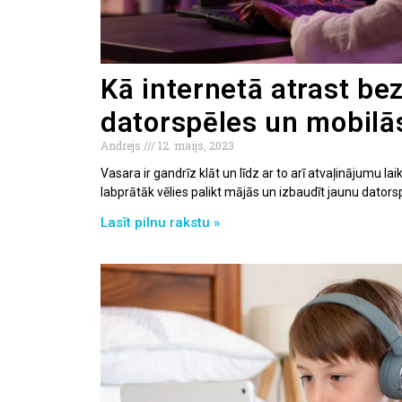
Kā internetā atrast b
datorspēles un mobilā
Andrejs
12. maijs, 2023
Vasara ir gandrīz klāt un līdz ar to arī atvaļinājumu lai
labprātāk vēlies palikt mājās un izbaudīt jaunu datorsp
Lasīt pilnu rakstu »