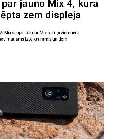
 par jauno Mix 4, kura
lēpta zem displeja
 Mix sērijas tālruni. Mix tālruņi vienmēr ir
 nav manāms izteikts rāmis un tiem