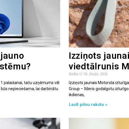
 jauno
Izziņots jauna
istēmu?
viedtālrunis 
Baiba
30. jūnijs, 2021
s 11 palaišanai, taču uzņēmums vēl
Izziņots jaunais Motorola izturīgai
 būs nepieciešama, lai darbinātu
Group – līderis godalgotu izturīgo
ikdienas,
Lasīt pilnu rakstu »