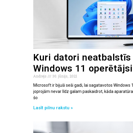
Kuri datori neatbalstīs
Windows 11 operētājs
Andrejs
30. jūnijs, 2021
Microsoft ir bijuši seši gadi, lai sagatavotos Window
joprojām nevar līdz galam paskaidrot, kāda aparatūra
šo
Lasīt pilnu rakstu »