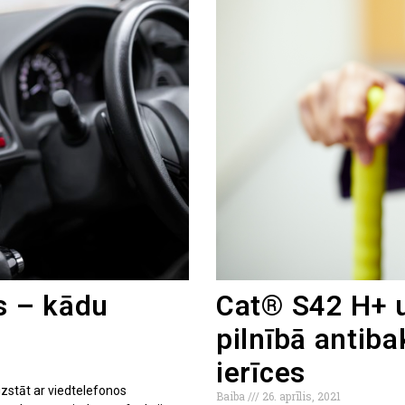
s – kādu
Cat® S42 H+ 
pilnībā antiba
ierīces
aizstāt ar viedtelefonos
Baiba
26. aprīlis, 2021