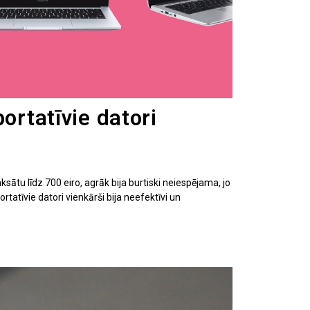
portatīvie datori
sātu līdz 700 eiro, agrāk bija burtiski neiespējama, jo
tatīvie datori vienkārši bija neefektīvi un