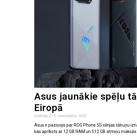
Asus jaunākie spēļu tā
Eiropā
Andrejs
5. novembris, 2021
Asus ir paziņojis par ROG Phone 5S sērijas tālruņu i
kas aprīkots ar 12 GB RAM un 512 GB atmiņu maksās