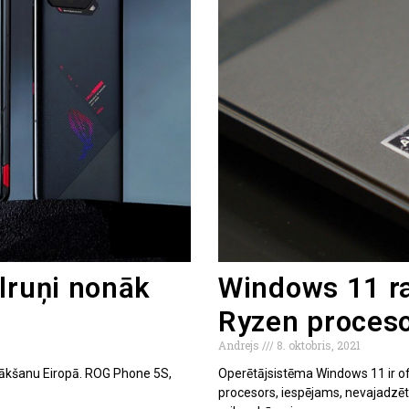
lruņi nonāk
Windows 11 r
Ryzen proceso
Andrejs
8. oktobris, 2021
znākšanu Eiropā. ROG Phone 5S,
Operētājsistēma Windows 11 ir ofici
procesors, iespējams, nevajadzēt