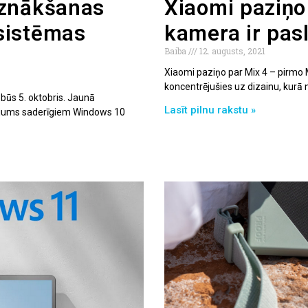
iznākšanas
Xiaomi paziņo
sistēmas
kamera ir pas
Baiba
12. augusts, 2021
Xiaomi paziņo par Mix 4 – pirmo Mi
koncentrējušies uz dizainu, kurā
ūs 5. oktobris. Jaunā
Lasīt pilnu rakstu »
ājums saderīgiem Windows 10