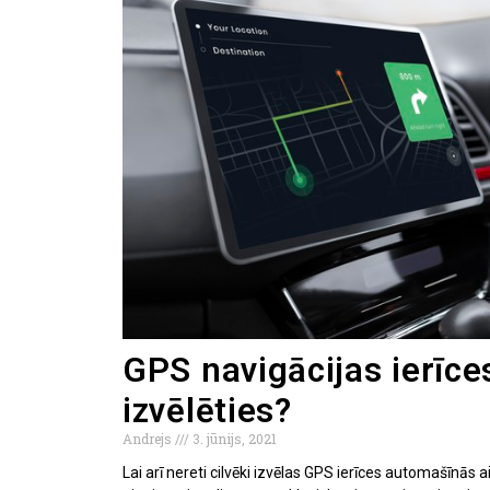
GPS navigācijas ierīce
izvēlēties?
Andrejs
3. jūnijs, 2021
Lai arī nereti cilvēki izvēlas GPS ierīces automašīnās 