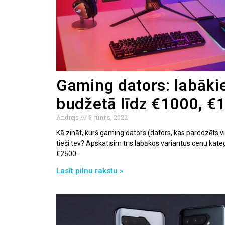
Gaming dators: labākie
budžetā līdz €1000, €
Andrejs
6. jūnijs, 2022
Kā zināt, kurš gaming dators (dators, kas paredzēts v
tieši tev? Apskatīsim trīs labākos variantus cenu kate
€2500.
Lasīt pilnu rakstu »