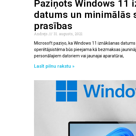
Paziņots Windows 11 
datums un minimālās 
prasības
Andrejs
31. augusts, 2021
Microsoft paziņo, ka Windows 11 iznākšanas datums b
operētājsistēma būs pieejama kā bezmaksas jaunin
personālajiem datoriem vai jaunajai aparatūrai,
Lasīt pilnu rakstu »