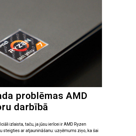
ada problēmas AMD
ru darbībā
āli izlaista, taču, ja jūsu ierīcei ir AMD Ryzen
u steigties ar atjaunināšanu: uzņēmums ziņo, ka šai