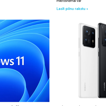
mikroshēmai var
Lasīt pilnu rakstu »