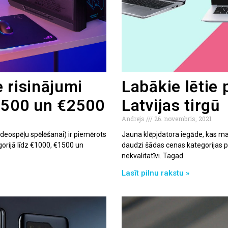
 risinājumi
Labākie lētie 
1500 un €2500
Latvijas tirgū
Andrejs
26. novembris, 2021
ideospēļu spēlēšanai) ir piemērots
Jauna klēpjdatora iegāde, kas mak
gorijā līdz €1000, €1500 un
daudzi šādas cenas kategorijas por
nekvalitatīvi. Tagad
Lasīt pilnu rakstu »