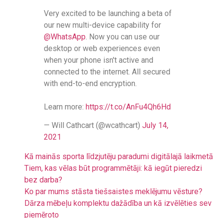
Very excited to be launching a beta of
our new multi-device capability for
@WhatsApp
. Now you can use our
desktop or web experiences even
when your phone isn't active and
connected to the internet. All secured
with end-to-end encryption.
Learn more:
https://t.co/AnFu4Qh6Hd
— Will Cathcart (@wcathcart)
July 14,
2021
Kā mainās sporta līdzjutēju paradumi digitālajā laikmetā
Tiem, kas vēlas būt programmētāji: kā iegūt pieredzi
bez darba?
Ko par mums stāsta tiešsaistes meklējumu vēsture?
Dārza mēbeļu komplektu dažādība un kā izvēlēties sev
piemēroto