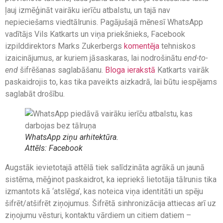
ļauj izmēģināt vairāku ierīču atbalstu, un tajā nav
nepieciešams viedtālrunis. Pagājušajā mēnesī WhatsApp
vadītājs Vils Katkarts un viņa priekšnieks, Facebook
izpilddirektors Marks Zukerbergs
komentēja
tehniskos
izaicinājumus, ar kuriem jāsaskaras, lai nodrošinātu
end-to-
end
šifrēšanas saglabāšanu.
Bloga ierakstā
Katkarts vairāk
paskaidrojis to, kas tika paveikts aizkadrā, lai būtu iespējams
saglabāt drošību.
WhatsApp ziņu arhitektūra.
Attēls: Facebook
Augstāk ievietotajā attēlā tiek salīdzināta agrākā un jaunā
sistēma, mēģinot paskaidrot, ka iepriekš lietotāja tālrunis tika
izmantots kā ‘atslēga’, kas noteica viņa identitāti un spēju
šifrēt/atšifrēt ziņojumus. Šifrētā sinhronizācija attiecas arī uz
ziņojumu vēsturi, kontaktu vārdiem un citiem datiem –