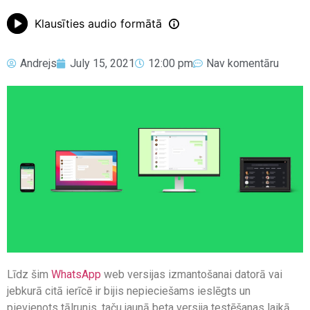
Klausīties audio formātā
Andrejs
July 15, 2021
12:00 pm
Nav komentāru
Līdz šim
WhatsApp
web versijas izmantošanai datorā vai
jebkurā citā ierīcē ir bijis nepieciešams ieslēgts un
pievienots tālrunis, taču jaunā beta versija testēšanas laikā