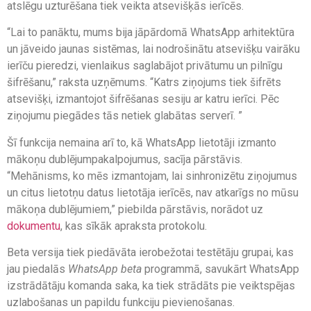
atslēgu uzturēšana tiek veikta atsevišķās ierīcēs.
“Lai to panāktu, mums bija jāpārdomā WhatsApp arhitektūra
un jāveido jaunas sistēmas, lai nodrošinātu atsevišķu vairāku
ierīču pieredzi, vienlaikus saglabājot privātumu un pilnīgu
šifrēšanu,” raksta uzņēmums. “Katrs ziņojums tiek šifrēts
atsevišķi, izmantojot šifrēšanas sesiju ar katru ierīci. Pēc
ziņojumu piegādes tās netiek glabātas serverī. ”
Šī funkcija nemaina arī to, kā WhatsApp lietotāji izmanto
mākoņu dublējumpakalpojumus, sacīja pārstāvis.
“Mehānisms, ko mēs izmantojam, lai sinhronizētu ziņojumus
un citus lietotņu datus lietotāja ierīcēs, nav atkarīgs no mūsu
mākoņa dublējumiem,” piebilda pārstāvis, norādot uz
dokumentu
, kas sīkāk apraksta protokolu.
Beta versija tiek piedāvāta ierobežotai testētāju grupai, kas
jau piedalās
WhatsApp beta
programmā, savukārt WhatsApp
izstrādātāju komanda saka, ka tiek strādāts pie veiktspējas
uzlabošanas un papildu funkciju pievienošanas.