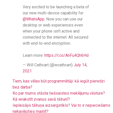
Very excited to be launching a beta of
our new multi-device capability for
@WhatsApp
. Now you can use our
desktop or web experiences even
when your phone isn't active and
connected to the internet. All secured
with end-to-end encryption.
Learn more:
https://t.co/AnFu4Qh6Hd
— Will Cathcart (@wcathcart)
July 14,
2021
Tiem, kas vēlas būt programmētāji: kā iegūt pieredzi
bez darba?
Ko par mums stāsta tiešsaistes meklējumu vēsture?
Kā ierakstīt zvanus savā tālrunī?
Ieplaisājis tālruņa aizsargstikls? Vai to ir nepieciešams
nekavējoties mainīt?