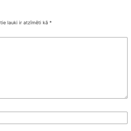
tie lauki ir atzīmēti kā
*