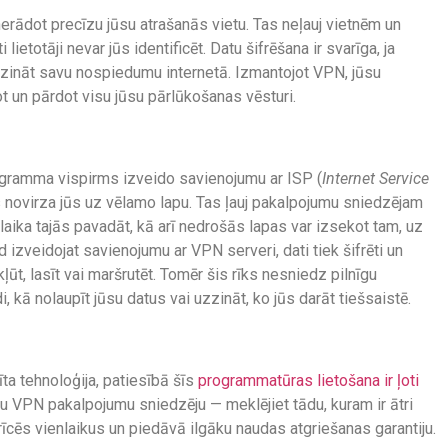
erādot precīzu jūsu atrašanās vietu. Tas neļauj vietnēm un
lietotāji nevar jūs identificēt. Datu šifrēšana ir svarīga, ja
mazināt savu nospiedumu internetā. Izmantojot VPN, jūsu
 un pārdot visu jūsu pārlūkošanas vēsturi.
programma vispirms izveido savienojumu ar ISP (
Internet Service
 novirza jūs uz vēlamo lapu. Tas ļauj pakalpojumu sniedzējam
laika tajās pavadāt, kā arī nedrošās lapas var izsekot tam, uz
 izveidojat savienojumu ar VPN serveri, dati tiek šifrēti un
kļūt, lasīt vai maršrutēt. Tomēr šis rīks nesniedz pilnīgu
i, kā nolaupīt jūsu datus vai uzzināt, ko jūs darāt tiešsaistē.
ta tehnoloģija, patiesībā šīs
programmatūras lietošana ir ļoti
amu VPN pakalpojumu sniedzēju — meklējiet tādu, kuram ir ātri
rīcēs vienlaikus un piedāvā ilgāku naudas atgriešanas garantiju.