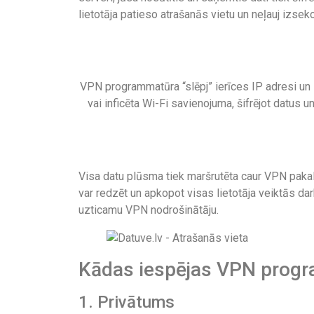
lietotāja patieso atrašanās vietu un neļauj izsek
VPN programmatūra “slēpj” ierīces IP adresi un l
vai inficēta Wi-Fi savienojuma, šifrējot datus u
Visa datu plūsma tiek maršrutēta caur VPN pak
var redzēt un apkopot visas lietotāja veiktās darb
uzticamu VPN nodrošinātāju.
Kādas iespējas VPN progra
1. Privātums