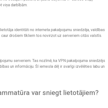
ot viņa darbībām.
ietotāja identitāti no interneta pakalpojumu sniedzēja, valdības
n caur drošiem tīkliem tos novirzot uz serveriem citās valstīs.
alpojumu serveriem. Tas nozīmē, ka VPN pakalpojuma sniedzējs
ības un informāciju. Šī iemesla dēļ ir svarīgi izvēlēties labu un
mmatūra var sniegt lietotājiem?