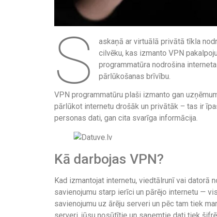
S
askaņā ar virtuālā privātā tīkla no
cilvēku, kas izmanto VPN pakalpoju
programmatūra nodrošina interneta l
pārlūkošanas brīvību.
VPN programmatūru plaši izmanto gan uzņēmumi, g
pārlūkot internetu drošāk un privātāk – tas ir īpa
personas dati, gan cita svarīga informācija.
Kā darbojas VPN?
Kad izmantojat internetu, viedtālrunī vai datorā
savienojumu starp ierīci un pārējo internetu — vi
savienojumu uz ārēju serveri un pēc tam tiek mar
serveri, jūsu nosūtītie un saņemtie dati tiek šif