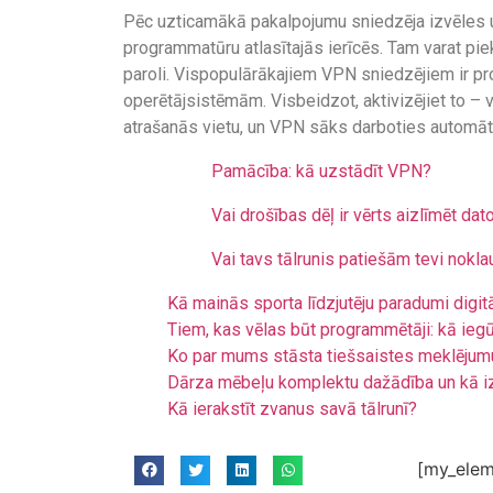
Pēc uzticamākā pakalpojumu sniedzēja izvēles un
programmatūru atlasītajās ierīcēs. Tam varat pie
paroli. Vispopulārākajiem VPN sniedzējiem ir p
operētājsistēmām. Visbeidzot, aktivizējiet to – v
atrašanās vietu, un VPN sāks darboties automāti
Pamācība: kā uzstādīt VPN?
Vai drošības dēļ ir vērts aizlīmēt da
Vai tavs tālrunis patiešām tevi nokl
Kā mainās sporta līdzjutēju paradumi digit
Tiem, kas vēlas būt programmētāji: kā ieg
Ko par mums stāsta tiešsaistes meklējum
Dārza mēbeļu komplektu dažādība un kā i
Kā ierakstīt zvanus savā tālrunī?
[my_elem