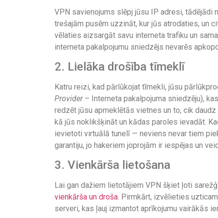
VPN savienojums slēpj jūsu IP adresi, tādējādi n
trešajām pusēm uzzināt, kur jūs atrodaties, un citi 
vēlaties aizsargāt savu interneta trafiku un sa
interneta pakalpojumu sniedzējs nevarēs apkopot
2. Lielāka drošība tīmeklī
Katru reizi, kad pārlūkojat tīmekli, jūsu pārlūk
Provider
– Interneta pakalpojuma sniedzēju), kas
redzēt jūsu apmeklētās vietnes un to, cik daudz 
kā jūs noklikšķināt un kādas paroles ievadāt. Kad
ievietoti virtuālā tunelī — neviens nevar tiem pie
garantiju, jo hakeriem joprojām ir iespējas un veid
3. Vienkārša lietošana
Lai gan dažiem lietotājiem VPN šķiet ļoti sarežģī
vienkārša un droša
. Pirmkārt, izvēlieties uztic
serveri, kas ļauj izmantot aprīkojumu vairākās ie