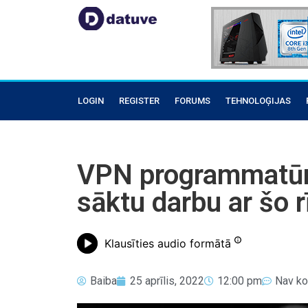
LOGIN
REGISTER
FORUMS
TEHNOLOĢIJAS
VPN programmatūra: 
sāktu darbu ar šo r
Klausīties audio formātā
Baiba
25 aprīlis, 2022
12:00 pm
Nav k