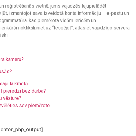
 reģistrēšanās vietnē, jums vajadzēs lejupielādēt
kļūt, izmantojot sava izveidotā konta informāciju – e-pastu un
rogrammatūra, kas piemērota visām ierīcēm un
ienkārši noklikšķiniet uz “Iespējot”, atlasiet vajadzīgo servera
ski.
tora kameru?
ausās?
ālajā laikmetā
ūt pieredzi bez darba?
u vēsture?
zvēlēties sev piemēroto
entor_php_output]