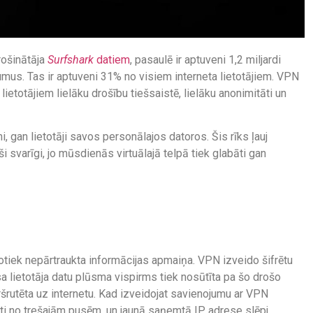
drošinātāja
Surfshark
datiem
, pasaulē ir aptuveni 1,2 miljardi
mus. Tas ir aptuveni 31% no visiem interneta lietotājiem. VPN
ietotājiem lielāku drošību tiešsaistē, lielāku anonimitāti un
an lietotāji savos personālajos datoros. Šis rīks ļauj
ši svarīgi, jo mūsdienās virtuālajā telpā tiek glabāti gan
 notiek nepārtraukta informācijas apmaiņa. VPN izveido šifrētu
sa lietotāja datu plūsma vispirms tiek nosūtīta pa šo drošo
šrutēta uz internetu. Kad izveidojat savienojumu ar VPN
rēti no trešajām pusēm, un jaunā saņemtā IP adrese slēpj