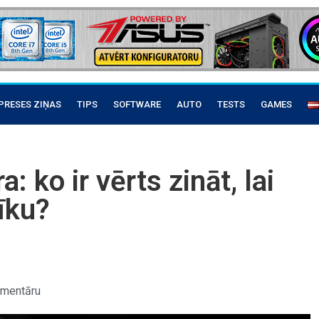
PRESES ZIŅAS
TIPS
SOFTWARE
AUTO
TESTS
GAMES
ko ir vērts zināt, lai
īku?
omentāru