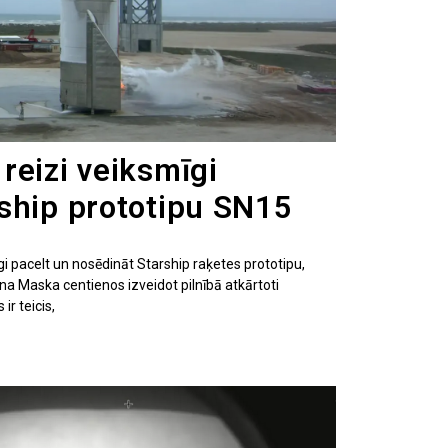
reizi veiksmīgi
ship prototipu SN15
i pacelt un nosēdināt Starship raķetes prototipu,
na Maska centienos izveidot pilnībā atkārtoti
r teicis,