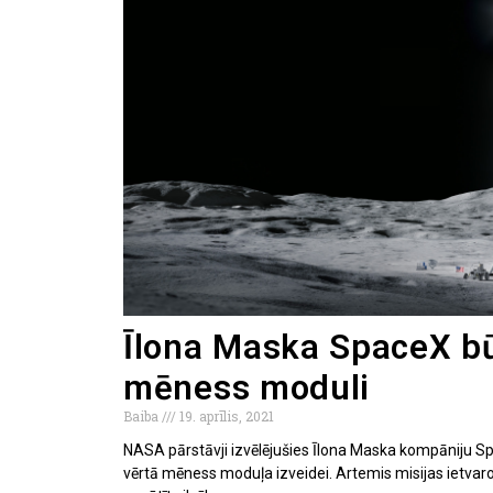
Īlona Maska SpaceX 
mēness moduli
Baiba
19. aprīlis, 2021
NASA pārstāvji izvēlējušies Īlona Maska kompāniju S
vērtā mēness moduļa izveidei. Artemis misijas ietvar