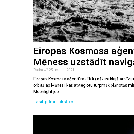
Eiropas Kosmosa aģent
Mēness uzstādīt navig
Baiba
25. maijs, 2021
Eiropas Kosmosa aģentūra (EKA) nākusi klajā ar vīzi
orbītā ap Mēnesi, kas atvieglotu turpmāk plānotās mis
Moonlight jeb
Lasīt pilnu rakstu »