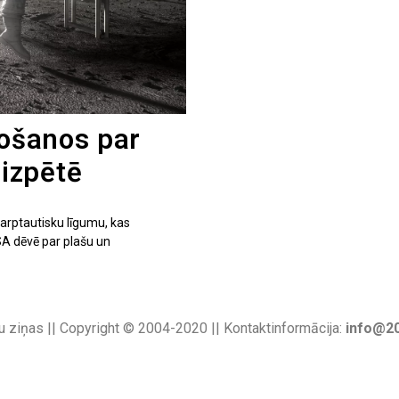
nošanos par
izpētē
tarptautisku līgumu, kas
SA dēvē par plašu un
u ziņas || Copyright © 2004-2020 || Kontaktinformācija:
info@20