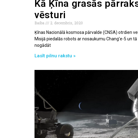
Kā Ķīna grasās pārrak
vēsturi
Baiba
2. decembris, 2020
Ķīnas Nacionālā kosmosa pārvalde (CNSA) otrdien ve
Misijā piedalās robots ar nosaukumu Chang’e-5 un tā 
nogādāt
Lasīt pilnu rakstu »