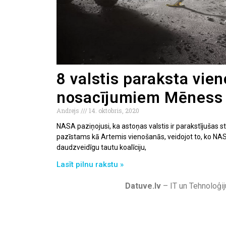
8 valstis paraksta vie
nosacījumiem Mēness 
Andrejs
14. oktobris, 2020
NASA paziņojusi, ka astoņas valstis ir parakstījušas s
pazīstams kā Artemis vienošanās, veidojot to, ko NA
daudzveidīgu tautu koalīciju,
Lasīt pilnu rakstu »
Datuve.lv
– IT un Tehnoloģij