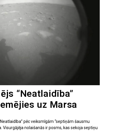
ējs “Neatlaidība”
zemējies uz Marsa
“Neatlaidība” pēc veiksmīgām “septiņām šausmu
 Visurgājēja nolaišanās ir posms, kas sekoja septiņu