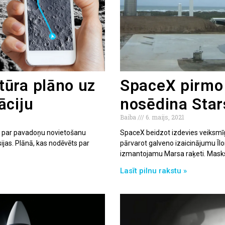
ūra plāno uz
SpaceX pirmo 
āciju
nosēdina Star
Baiba
6. maijs, 2021
ju par pavadoņu novietošanu
SpaceX beidzot izdevies veiksmīg
ijas. Plānā, kas nodēvēts par
pārvarot galveno izaicinājumu Īlo
izmantojamu Marsa raķeti. Masks i
Lasīt pilnu rakstu »