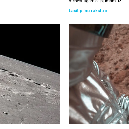
mēnešu ilgam ceļojumam uz
Lasīt pilnu rakstu »