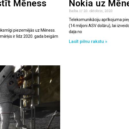
stīt Mēness
Nokia uz Mēne
Baiba
20. oktobris, 2020
Telekomunikāciju aprīkojuma pie
(14 miljoni ASV dolāru), lai izvei
iksmīgi piezemējās uz Mēness.
daļa no
mērķis ir līdz 2020. gada beigām
Lasīt pilnu rakstu »