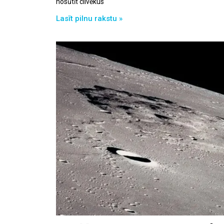
nosūtīt cilvēkus
Lasīt pilnu rakstu »