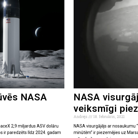
būvēs NASA
NASA visurgāj
veiksmīgi pie
Andrejs
18. februāris, 2021
paceX 2,9 miljardus ASV dolāru
NASA visurgājējs ar nosaukumu 
os ir paredzēts līdz 2024. gadam
minūtēm” ir piezemējies uz Marsa.