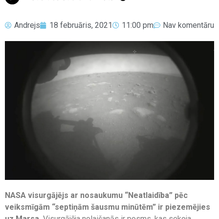
Andrejs
18 februāris, 2021
11:00 pm
Nav komentāru
NASA visurgājējs ar nosaukumu “Neatlaidība” pēc
veiksmīgām “septiņām šausmu minūtēm” ir piezemējies
uz Marsa.
Visurgājēja nolaišanās ir posms, kas sekoja