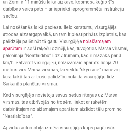
un Zemi ir 11 minūšu laika aizkave, kosmosa kuģis šīs
darbības veica pats – ar iepriekš ieprogrammētu instrukciju
secību.
Lai nosēšanās laikā paciestu lielo karstumu, visurgājējs
atrodas aizsargapvalkā, un tam ir piestiprināts izpletnis, kas
palīdzēja palēnināt tā gaitu. Visurgājēja
nolaižamajam
aparātam
ir seši raķešu dzinēji, kas, tuvojoties Marsa virsmai,
palēnināja “Neatlaidību” līdz ātrumam, kas ir mazāks par 3
km/h. Satverot visurgājēju, nolaižamais aparāts lidoja 20
metrus virs Marsa virsmas, lai veiktu “skycrane” manevru,
kura laikā tas ar trošu palīdzību nolaida visurgājēju līdz
Sarkanās planētas virsmai.
Kad visurgājējs novietoja savus sešus riteņus uz Marsa
virsmas, tas atbrīvojās no trosēm, liekot ar raķetēm
darbinātajam nolaižamajam aparātam aizlidot tālu prom no
“Neatlaidības”.
Apvidus automobiļa izmēra visurgājējs kopš pagājušās