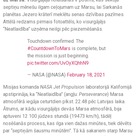
septiņu mēnešu ilgam ceļojumam uz Marsu, lai Sarkanās
planētas Jezero krāterī meklētu senas dzīvības pazīmes.
Attēlā redzams pirmais fotoattēls, ko visurgājējs
“Neatlaidība” uzņēma neilgi pēc piezemēšanās.
Touchdown confirmed. The
#CountdownToMars
is complete, but
the mission is just beginning.
pic.twitter.com/UvOyXQhhN9
— NASA (@NASA)
February 18, 2021
Misijas komanda
NASA Jet Propulsion
laboratorijā Kalifornijā
apstiprināja, ka “Neatlaidība” (angļu:
Perseverance
) Marsa
atmosfērā iegāja ceturtdien plkst. 22.48 pēc Latvijas laika.
Ātrums, ar kādu visurgājējs devās Marsa atmosfērā, bija
aptuveni 12 100 jūdzes stundā (19473 km/h), tādēļ
nosēšanās process, kas ilga vien dažas minūtes, tiek dēvēts
par “septiņām šausmu minūtēm”. Tā kā sakariem starp Marsu