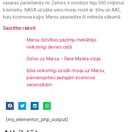
vasaras pacelšanās no Zemes ir nolidojis teju 500 miljonus
kilometru. NASA uzsāka savu misiju reizē ar Ķīnu un AAE,
kuru kosmosa kuģis Marsu sasniedza šī mēneša sākumā.
Saistītie raksti:
Marsa dzīvības pazīmju meklētājs
veiksmīgi devies ceļā
Dzīve uz Marsa – Īlana Maska vīzija
Ķīna veiksmīgi uzsāk misiju uz Marsu,
pievienojoties jaunajām kosmosa
sacensībām
[my_elementor_php_output]