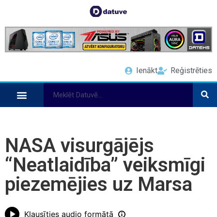
Ienākt
Reģistrēties
NASA visurgājējs
“Neatlaidība” veiksmīgi
piezemējies uz Marsa
Klausīties audio formātā