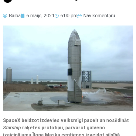
Baiba
6 maijs, 2021
6:00 pm
Nav komentāru
SpaceX beidzot izdevies veiksmīgi pacelt un nosēdināt
Starship
raķetes prototipu, pārvarot galveno
izaicinājumu Īlona Maska centienos izveidot pilnībā