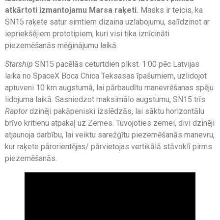
atkārtoti izmantojamu Marsa raķeti.
Masks ir teicis, ka
SN15 raķete satur simtiem dizaina uzlabojumu, salīdzinot ar
iepriekšējiem prototipiem, kuri visi tika iznīcināti
piezemēšanās mēģinājumu laikā.
Starship
SN15 pacēlās ceturtdien plkst. 1:00 pēc Latvijas
laika no SpaceX Boca Chica Teksasas īpašumiem, uzlidojot
aptuveni 10 km augstumā, lai pārbaudītu manevrēšanas spēju
lidojuma laikā. Sasniedzot maksimālo augstumu, SN15 trīs
Raptor
dzinēji pakāpeniski izslēdzās, lai sāktu horizontālu
brīvo kritienu atpakaļ uz Zemes. Tuvojoties zemei, divi dzinēji
atjaunoja darbību, lai veiktu sarežģītu piezemēšanās manevru,
kur raķete pārorientējas/ pārvietojas vertikālā stāvoklī pirms
piezemēšanās.