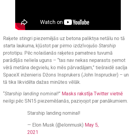
Raķete stingri piezemējās uz betona paliktņa netālu no tā
starta laukuma, kļūstot par pirmo izdzīvojušo
Starship
prototipu. Pēc nolaišanās raķetes pamatnes tuvumā
parādījās neliela uguns – “tas nav nekas neparasts ņemot
vērā metāna degvielu, ko mēs pārvadājam,” tiešraidē sacīja
SpaceX inženieris Džons Insprukers (John Insprucker) – un
tā tika likvidēta dažas minūtes vēlāk.
“
Starship landing nominal!
”
Masks rakstīja Twitter vietnē
neilgi pēc SN15 piezemēšanās, paziņojot par panākumiem.
Starship landing nominal!
— Elon Musk (@elonmusk)
May 5,
2021