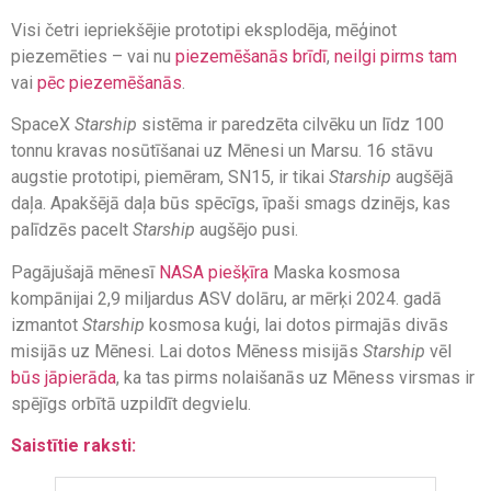
Visi četri iepriekšējie prototipi eksplodēja, mēģinot
piezemēties – vai nu
piezemēšanās brīdī
,
neilgi pirms tam
vai
pēc piezemēšanās
.
SpaceX
Starship
sistēma ir paredzēta cilvēku un līdz 100
tonnu kravas nosūtīšanai uz Mēnesi un Marsu. 16 stāvu
augstie prototipi, piemēram, SN15, ir tikai
Starship
augšējā
daļa. Apakšējā daļa būs spēcīgs, īpaši smags dzinējs, kas
palīdzēs pacelt
Starship
augšējo pusi.
Pagājušajā mēnesī
NASA piešķīra
Maska kosmosa
kompānijai 2,9 miljardus ASV dolāru, ar mērķi 2024. gadā
izmantot
Starship
kosmosa kuģi, lai dotos pirmajās divās
misijās uz Mēnesi. Lai dotos Mēness misijās
Starship
vēl
būs jāpierāda
, ka tas pirms nolaišanās uz Mēness virsmas ir
spējīgs orbītā uzpildīt degvielu.
Saistītie raksti: