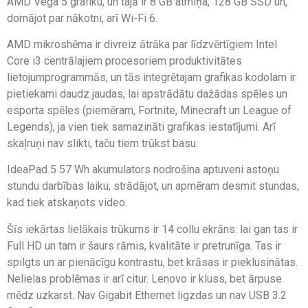
AMD Vega 5 grafiku, un tajā ir 8 GB atmiņa, 128 GB SSD un,
domājot par nākotni, arī Wi-Fi 6.
AMD mikroshēma ir divreiz ātrāka par līdzvērtīgiem Intel
Core i3 centrālajiem procesoriem produktivitātes
lietojumprogrammās, un tās integrētajam grafikas kodolam ir
pietiekami daudz jaudas, lai apstrādātu dažādas spēles un
esporta spēles (piemēram, Fortnite, Minecraft un League of
Legends), ja vien tiek samazināti grafikas iestatījumi. Arī
skaļruņi nav slikti, taču tiem trūkst basu.
IdeaPad 5 57 Wh akumulators nodrošina aptuveni astoņu
stundu darbības laiku, strādājot, un apmēram desmit stundas,
kad tiek atskaņots video.
Šīs iekārtas lielākais trūkums ir 14 collu ekrāns: lai gan tas ir
Full HD un tam ir šaurs rāmis, kvalitāte ir pretrunīga. Tas ir
spilgts un ar pienācīgu kontrastu, bet krāsas ir pieklusinātas.
Nelielas problēmas ir arī citur. Lenovo ir kluss, bet ārpuse
mēdz uzkarst. Nav Gigabit Ethernet ligzdas un nav USB 3.2