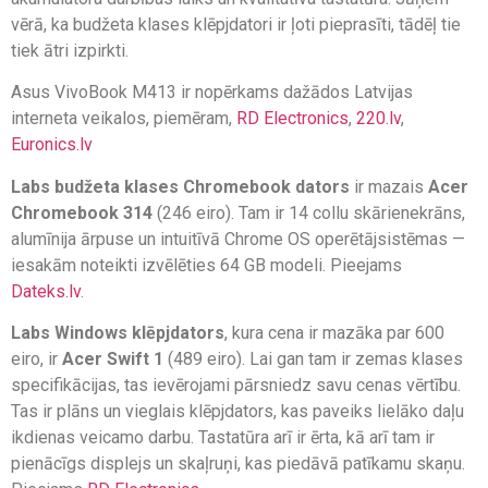
vērā, ka budžeta klases klēpjdatori ir ļoti pieprasīti, tādēļ tie
tiek ātri izpirkti.
Asus VivoBook M413 ir nopērkams dažādos Latvijas
interneta veikalos, piemēram,
RD Electronics
,
220.lv
,
Euronics.lv
Labs budžeta klases Chromebook dators
ir mazais
Acer
Chromebook 314
(246 eiro). Tam ir 14 collu skārienekrāns,
alumīnija ārpuse un intuitīvā Chrome OS operētājsistēmas —
iesakām noteikti izvēlēties 64 GB modeli. Pieejams
Dateks.lv
.
Labs Windows klēpjdators
, kura cena ir mazāka par 600
eiro, ir
Acer Swift 1
(489 eiro). Lai gan tam ir zemas klases
specifikācijas, tas ievērojami pārsniedz savu cenas vērtību.
Tas ir plāns un vieglais klēpjdators, kas paveiks lielāko daļu
ikdienas veicamo darbu. Tastatūra arī ir ērta, kā arī tam ir
pienācīgs displejs un skaļruņi, kas piedāvā patīkamu skaņu.