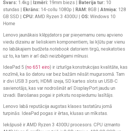
Svars:
1.4kg |
Izmēri:
19mm biezs |
Baterija tur:
10
stundas |
Ekrāns:
14-collu 1080p |
RAM:
8GB |
Atmiņa:
128
GB SSD |
CPU:
AMD Ryzen 3 4300U |
OS:
Windows 10
Home
Lenovo jaunākais klēpjdators par pieņemamu cenu apvieno
viedu dizainu ar lieliskiem komponentiem, lai kļūtu par vienu
no labākajiem budžeta
notebook
datoriem tirgū, neskatoties
uz to, ka tam ir arī daži neizbēgami mīnusi.
IdeaPad 5 (
no 651 eiro
) ir izturīga konstrukcijas kvalitāte, kas
nozīmē, ka šo datoru var bez bažām nēsāt mugursomā. Tam
ir divi USB 3 porti, HDMI izeja, SD kartes slots un USB-C
savienotājs, kas var nodrošināt arī DisplayPort jaudu un
izvadi. Barošanas pogai ir pirkstu nospiedumu lasītājs.
Lenovo labā reputācija augstas klases tastatūru jomā
turpinās. IdeaPad pogas ir ērtas, klusas un mīkstas.
Iekšpusē ir AMD Ryzen 3 4300U procesors. CPU izmanto