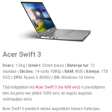
Acer Swift 3
Svars:
1.2kg |
Izmēri:
22mm biezs |
Baterija tur:
12
stundas |
Ekrāns:
14-collu 1080p |
RAM:
8GB |
Atmiņa:
1TB
SSD |
CPU:
Ryzen 5 4500U |
OS:
Windows 10 Home
Tādi klēpjdatori kā
Acer Swift 3 (no 609 eiro)
ir pierādījums
tam, ka jums nav jātērē 1000 eiro, lai iegūtu augstas
veiktspējas ierīci.
Acer Swift 3 piedāvā dažas augstākās klases funkcijas,