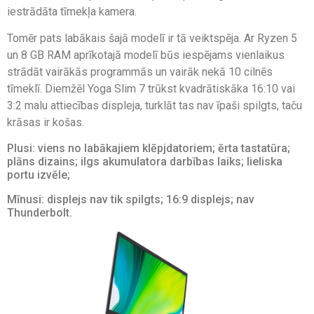
iestrādāta tīmekļa kamera.
Tomēr pats labākais šajā modelī ir tā veiktspēja. Ar Ryzen 5
un 8 GB RAM aprīkotajā modelī būs iespējams vienlaikus
strādāt vairākās programmās un vairāk nekā 10 cilnēs
tīmeklī. Diemžēl Yoga Slim 7 trūkst kvadrātiskāka 16:10 vai
3:2 malu attiecības displeja, turklāt tas nav īpaši spilgts, taču
krāsas ir košas.
Plusi: viens no labākajiem klēpjdatoriem; ērta tastatūra;
plāns dizains; ilgs akumulatora darbības laiks; lieliska
portu izvēle;
Mīnusi: displejs nav tik spilgts; 16:9 displejs; nav
Thunderbolt.