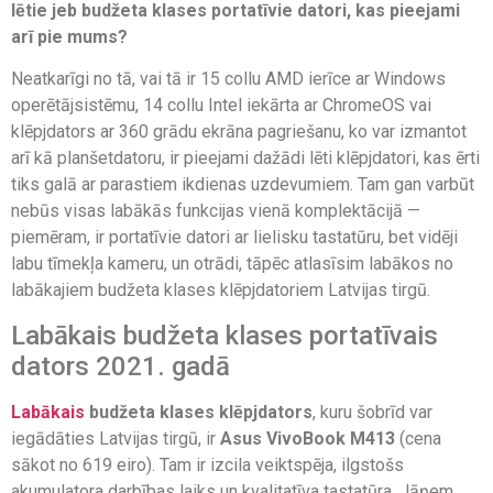
lētie jeb budžeta klases portatīvie datori, kas pieejami
arī pie mums?
Neatkarīgi no tā, vai tā ir 15 collu AMD ierīce ar Windows
operētājsistēmu, 14 collu Intel iekārta ar ChromeOS vai
klēpjdators ar 360 grādu ekrāna pagriešanu, ko var izmantot
arī kā planšetdatoru, ir pieejami dažādi lēti klēpjdatori, kas ērti
tiks galā ar parastiem ikdienas uzdevumiem. Tam gan varbūt
nebūs visas labākās funkcijas vienā komplektācijā —
piemēram, ir portatīvie datori ar lielisku tastatūru, bet vidēji
labu tīmekļa kameru, un otrādi, tāpēc atlasīsim labākos no
labākajiem budžeta klases klēpjdatoriem Latvijas tirgū.
Labākais budžeta klases portatīvais
dators 2021. gadā
Labākais
budžeta klases klēpjdators
, kuru šobrīd var
iegādāties Latvijas tirgū, ir
Asus VivoBook M413
(cena
sākot no 619 eiro). Tam ir izcila veiktspēja, ilgstošs
akumulatora darbības laiks un kvalitatīva tastatūra. Jāņem