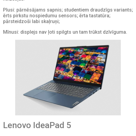
Plusi: pārnēsājams sapnis; studentiem draudzīgs variants;
ērts pirkstu nospiedumu sensors; ērta tastatūra;
pārsteidzoši labi skaļruņi;
Mīnusi: displejs nav ļoti spilgts un tam trūkst dzīvīguma.
Lenovo IdeaPad 5