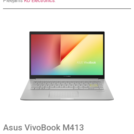
Pieejams
RD Electronics
.
Asus VivoBook M413