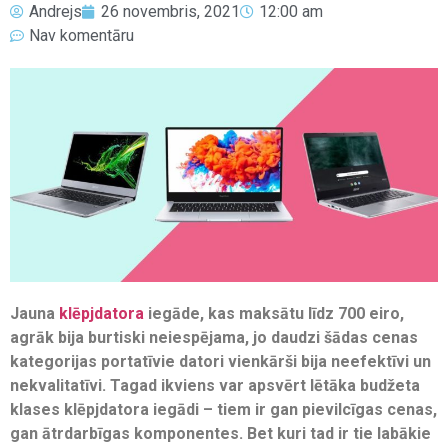
Andrejs
26 novembris, 2021
12:00 am
Nav komentāru
Jauna
klēpjdatora
iegāde, kas maksātu līdz 700 eiro,
agrāk bija burtiski neiespējama, jo daudzi šādas cenas
kategorijas portatīvie datori vienkārši bija neefektīvi un
nekvalitatīvi. Tagad ikviens var apsvērt lētāka budžeta
klases klēpjdatora iegādi – tiem ir gan pievilcīgas cenas,
gan ātrdarbīgas komponentes.
Bet kuri tad ir tie labākie