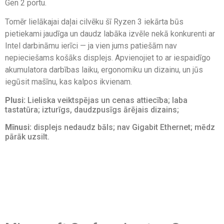
Gen 2 portu.
Tomēr lielākajai daļai cilvēku šī Ryzen 3 iekārta būs
pietiekami jaudīga un daudz labāka izvēle nekā konkurenti ar
Intel darbināmu ierīci — ja vien jums patiešām nav
nepieciešams košāks displejs. Apvienojiet to ar iespaidīgo
akumulatora darbības laiku, ergonomiku un dizainu, un jūs
iegūsit mašīnu, kas kalpos ikvienam.
Plusi:
Lieliska veiktspējas un cenas attiecība; laba
tastatūra; izturīgs, daudzpusīgs ārējais dizains;
Mīnusi:
displejs nedaudz bāls; nav Gigabit Ethernet; mēdz
pārāk uzsilt.