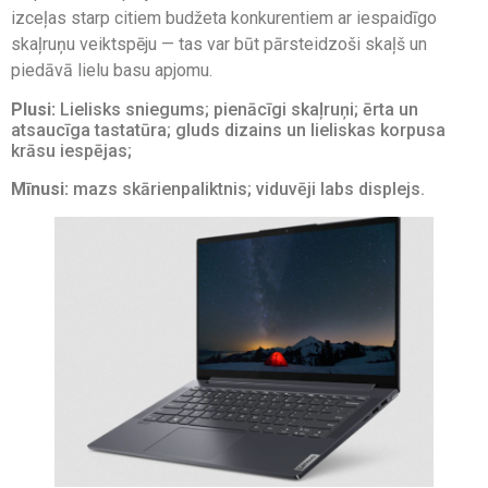
izceļas starp citiem budžeta konkurentiem ar iespaidīgo
skaļruņu veiktspēju — tas var būt pārsteidzoši skaļš un
piedāvā lielu basu apjomu.
Plusi:
Lielisks sniegums; pienācīgi skaļruņi; ērta un
atsaucīga tastatūra; gluds dizains un lieliskas korpusa
krāsu iespējas;
Mīnusi:
mazs skārienpaliktnis; viduvēji labs displejs.