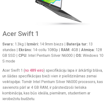
Acer Swift 1
Svars:
1.3kg |
Izmēri:
14.9mm biezs |
Baterija tur:
13
stundas |
Ekrāns:
14-collu 1080p |
RAM:
4GB |
Atmiņa:
128
GB SSD |
CPU:
Intel Pentium Silver N6000 |
OS:
Windows 10
S mode
Acer Swift 1 (
no 489 eiro
) specifikāciju lapa ir ārkārtīgi blāva,
un šādas specifikācijas bieži vien ir pielīdzināmas zemai
veiktspējai. Tomēr Intel Pentium Silver N6000 procesors, kas
savienots pārī ar 4 GB RAM, ir pārsteidzoši lieliska
kombinācija, kas būs ideāla, piemēram, studentiem ar
ierobežotu budžetu.