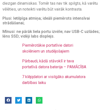
diezgan dinamiskas. Tomēr tas nav tik spilgts, kā varētu
vēlēties, un noteikti varētu būt vairāk kontrasta.
Plusi: Ietilpīga atmiņa; ideāli piemērots intensīvai
strādāšanai;
Mīnusi: ne pārāk liela portu izvēle; nav USB-C uzlādes;
lēns SSD; vidēji labs displejs.
Piemērotākie portatīvie datori
skolēniem un studējošajiem
Pārbaudi, kādā stāvoklī ir tava
portatīvā datora baterija – PAMĀCĪBA
7 klēpjdatori ar visilgāko akumulatora
darbības laiku