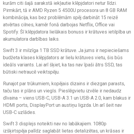
kurām citi šajā sarakstā iekļautie klēpjdatori netur līdzi.
Pirmkārt, tā ir AMD Ryzen 5 4500U procesora un 8 GB RAM
kombinācija, kas bez problēmām spēj darbināt 15 reizē
atvērtas cilnes, kamēr fonā darbojas Netflix, Office vai
Spotify. Šī klēpjdatora lielākais bonuss ir krātuves ietilpība un
akumulatora darbības laiks.
Swift 3 ir milzīga 1 TB SSD krātuve. Ja jums ir nepieciešams
budžeta klases klēpjdators ar lielu krātuves vietu, šis būs
ideāls variants. Lai arī šķiet, ka tas nav īpaši ātrs SSD, tas
būtiski netraucē veiktspēju.
Runajot par trūkumiem, kopējais dizains ir diezgan parasts,
taču tas ir plāns un viegls. Pieslēgvietu izvēle ir nedaudz
dīvaina – viens USB-C, USB-A 3.1 un USB-A 2.0, kam blakus ir
HDMI ports, DisplayPort un austiņu ligzda. Un arī šeit nav
USB-C uzlādes.
Swift 3 displejs noteikti nav no labākajiem. 1080p
izšķirtspēja palīdz saglabāt lietas detalizētas, un krāsas ir