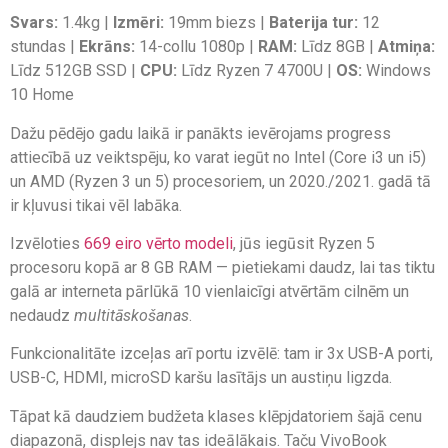
Svars:
1.4kg |
Izmēri:
19mm biezs |
Baterija tur:
12
stundas |
Ekrāns:
14-collu 1080p |
RAM:
Līdz 8GB |
Atmiņa:
Līdz 512GB SSD |
CPU:
Līdz Ryzen 7 4700U |
OS:
Windows
10 Home
Dažu pēdējo gadu laikā ir panākts ievērojams progress
attiecībā uz veiktspēju, ko varat iegūt no Intel (Core i3 un i5)
un AMD (Ryzen 3 un 5) procesoriem, un 2020./2021. gadā tā
ir kļuvusi tikai vēl labāka.
Izvēloties
669 eiro vērto modeli
, jūs iegūsit Ryzen 5
procesoru kopā ar 8 GB RAM — pietiekami daudz, lai tas tiktu
galā ar interneta pārlūkā 10 vienlaicīgi atvērtām cilnēm un
nedaudz
multitāskošanas
.
Funkcionalitāte izceļas arī portu izvēlē: tam ir 3x USB-A porti,
USB-C, HDMI, microSD karšu lasītājs un austiņu ligzda.
Tāpat kā daudziem budžeta klases klēpjdatoriem šajā cenu
diapazonā, displejs nav tas ideālākais. Taču VivoBook