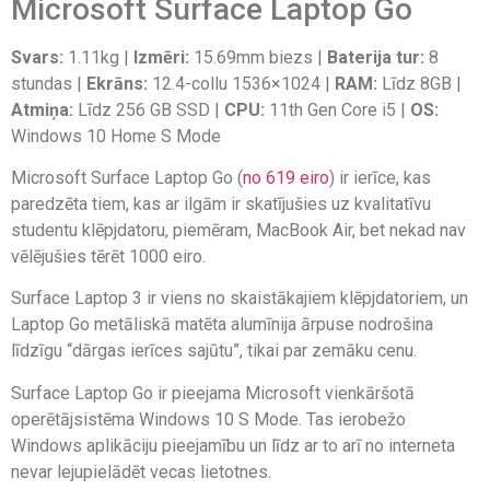
Microsoft Surface Laptop Go
Svars:
1.11kg |
Izmēri:
15.69mm biezs |
Baterija tur:
8
stundas |
Ekrāns:
12.4-collu 1536×1024 |
RAM:
Līdz 8GB |
Atmiņa:
Līdz 256 GB SSD |
CPU:
11th Gen Core i5 |
OS:
Windows 10 Home S Mode
Microsoft Surface Laptop Go (
no 619 eiro
) ir ierīce, kas
paredzēta tiem, kas ar ilgām ir skatījušies uz kvalitatīvu
studentu klēpjdatoru, piemēram, MacBook Air, bet nekad nav
vēlējušies tērēt 1000 eiro.
Surface Laptop 3 ir viens no skaistākajiem klēpjdatoriem, un
Laptop Go metāliskā matēta alumīnija ārpuse nodrošina
līdzīgu “dārgas ierīces sajūtu”, tikai par zemāku cenu.
Surface Laptop Go ir pieejama Microsoft vienkāršotā
operētājsistēma Windows 10 S Mode. Tas ierobežo
Windows aplikāciju pieejamību un līdz ar to arī no interneta
nevar lejupielādēt vecas lietotnes.