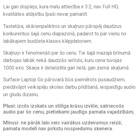
Lai gan displejs, kura malu attiecība ir 3:2, nav Full HD,
kvalitātes atšķirību īpaši nevar pamanīt.
Tastatūra, skārienpaliktnis un skaļruņi pārspēj daudzus
konkurentus šajā cenu diapazonā, padarot to par vienu no
labākajiem budžeta klases klēpjdatoriem.
Skaļruņi ir fenomenāli par šo cenu. Tie šajā mazajā brīnumā
darbojas labāk nekā daudzās ierīcēs, kuru cena tuvojas
1000 eiro. Skaņa ir detalizēta gan lielā, gan zemā skaļumā.
Surface Laptop Go pārsvarā būs piemērots pusaudžiem,
piedāvājot veikspēju skolas darbu pildīšanā, iespaidīgu audio
un gludu dizainu.
Plusi:
izcils izskats un stilīga krāsu izvēle; satriecošs
audio par šo cenu; pietiekami jaudīgs pamata vajadzībām;
Mīnusi: ne pārāk labi veic vairākus uzdevumus reizē;
pamata modelī nav pirkstu nospiedumu skenera.