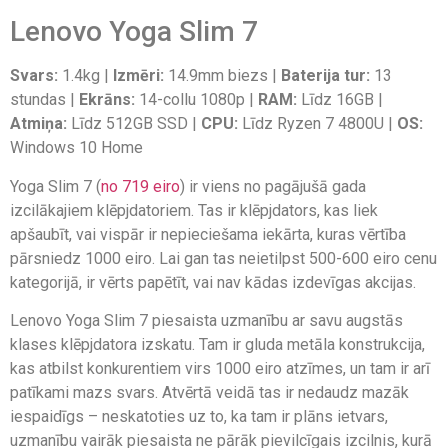
Lenovo Yoga Slim 7
Svars:
1.4kg |
Izmēri:
14.9mm biezs |
Baterija tur:
13
stundas |
Ekrāns:
14-collu 1080p |
RAM:
Līdz 16GB |
Atmiņa:
Līdz 512GB SSD |
CPU:
Līdz Ryzen 7 4800U |
OS:
Windows 10 Home
Yoga Slim 7 (
no 719 eiro
) ir viens no pagājušā gada
izcilākajiem klēpjdatoriem. Tas ir klēpjdators, kas liek
apšaubīt, vai vispār ir nepieciešama iekārta, kuras vērtība
pārsniedz 1000 eiro. Lai gan tas neietilpst 500-600 eiro cenu
kategorijā, ir vērts papētīt, vai nav kādas izdevīgas akcijas.
Lenovo Yoga Slim 7 piesaista uzmanību ar savu augstās
klases klēpjdatora izskatu. Tam ir gluda metāla konstrukcija,
kas atbilst konkurentiem virs 1000 eiro atzīmes, un tam ir arī
patīkami mazs svars. Atvērtā veidā tas ir nedaudz mazāk
iespaidīgs – neskatoties uz to, ka tam ir plāns ietvars,
uzmanību vairāk piesaista ne pārāk pievilcīgais izcilnis, kurā