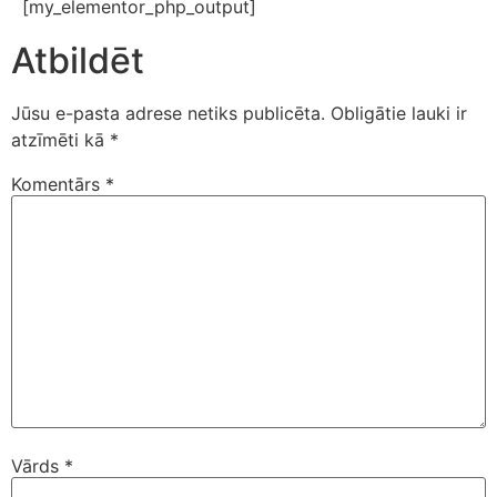
[my_elementor_php_output]
Atbildēt
Jūsu e-pasta adrese netiks publicēta.
Obligātie lauki ir
atzīmēti kā
*
Komentārs
*
Vārds
*