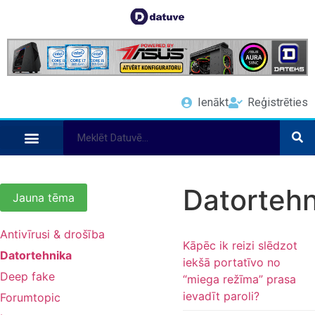
Ienākt
Reģistrēties
Datortehn
Jauna tēma
Antivīrusi & drošība
Kāpēc ik reizi slēdzot
Datortehnika
iekšā portatīvo no
Deep fake
“miega režīma” prasa
ievadīt paroli?
Forumtopic