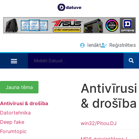
Ienākt
Reģistrēties
Antivīrusi
Jauna tēma
& drošība
Antivīrusi & drošība
Datortehnika
Deep fake
win32/Pitou.DJ
Forumtopic
MD6 dekriptēšana /