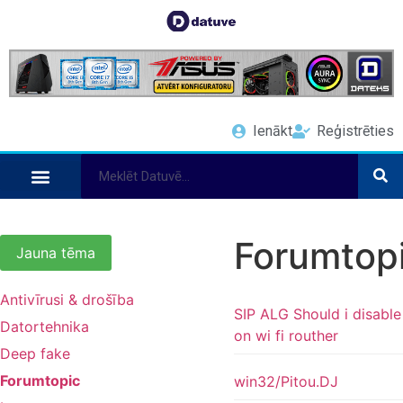
Ienākt
Reģistrēties
Forumtop
Jauna tēma
Antivīrusi & drošība
SIP ALG Should i disable
Datortehnika
on wi fi routher
Deep fake
Forumtopic
win32/Pitou.DJ