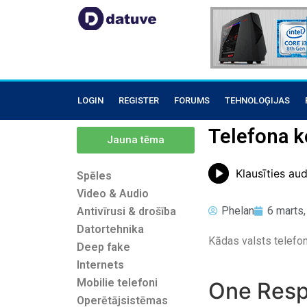
LOGIN
REGISTER
FORUMS
TEHNOLOĢIJAS
Telefona k
Jauna tēma
Klausīties au
Spēles
Video & Audio
Phelan
6 marts
Antivīrusi & drošība
Datortehnika
Kādas valsts telefo
Deep fake
Internets
Mobilie telefoni
One Res
Operētājsistēmas