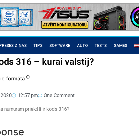
PRESES ZIŅAS
TIPS
SOFTWARE
AUTO
TESTS
GAMES
ods 316 – kurai valstij?
dio formātā
, 2020
12:57 pm
One Comment
na numuram priekšā ir kods 316?
ponse