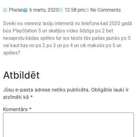
Phelan
6 marts, 2020
12:58 pm
No Comments
Sveiki es vienreiz lasīju internetā no telefona kad 2020 gadā
būs PlayStation 5 un skatījos video līdzīgs ps 2 bet
nesaprotu kādas spēles tur ies taisīs tās pašas jaunās ps 5
vai kaut kas no ps 2 ps 3 un ps 4 un cik maksās ps 5 un
spēles?
Atbildēt
Jūsu e-pasta adrese netiks publicēta.
Obligātie lauki ir
atzīmēti kā
*
Komentārs
*