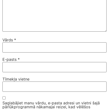
Vārds
*
E-pasts
*
Tīmekļa vietne
Saglabājiet manu vārdu, e-pasta adresi un vietni šajā
pārlūkprogrammā nākamajai reizei, kad vēlēšos