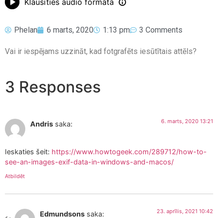
Klausīties audio formātā
Phelan
6 marts, 2020
1:13 pm
3 Comments
Vai ir iespējams uzzināt, kad fotgrafēts iesūtītais attēls?
3 Responses
6. marts, 2020 13:21
Andris
saka:
Ieskaties šeit:
https://www.howtogeek.com/289712/how-to-
see-an-images-exif-data-in-windows-and-macos/
Atbildēt
23. aprīlis, 2021 10:42
Edmundsons
saka: