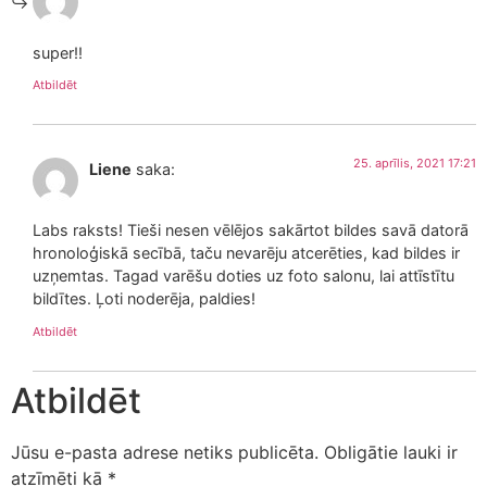
super!!
Atbildēt
25. aprīlis, 2021 17:21
Liene
saka:
Labs raksts! Tieši nesen vēlējos sakārtot bildes savā datorā
hronoloģiskā secībā, taču nevarēju atcerēties, kad bildes ir
uzņemtas. Tagad varēšu doties uz foto salonu, lai attīstītu
bildītes. Ļoti noderēja, paldies!
Atbildēt
Atbildēt
Jūsu e-pasta adrese netiks publicēta.
Obligātie lauki ir
atzīmēti kā
*