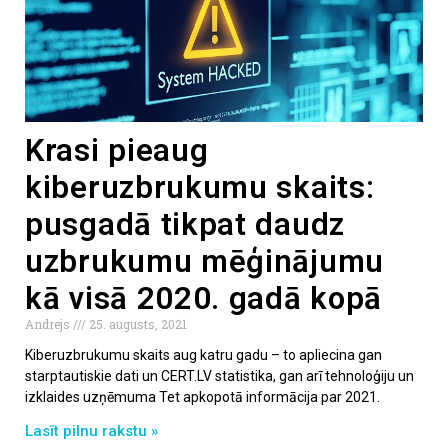
Krasi pieaug
kiberuzbrukumu skaits:
pusgadā tikpat daudz
uzbrukumu mēģinājumu
kā visā 2020. gadā kopā
Andrejs
25. augusts, 2021
Kiberuzbrukumu skaits aug katru gadu – to apliecina gan
starptautiskie dati un CERT.LV statistika, gan arī tehnoloģiju un
izklaides uzņēmuma Tet apkopotā informācija par 2021.
Lasīt pilnu rakstu »