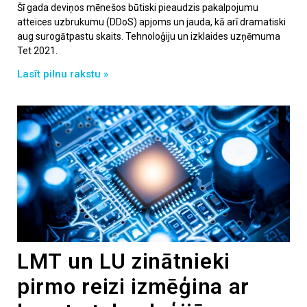
Šī gada deviņos mēnešos būtiski pieaudzis pakalpojumu
atteices uzbrukumu (DDoS) apjoms un jauda, kā arī dramatiski
aug surogātpastu skaits. Tehnoloģiju un izklaides uzņēmuma
Tet 2021.
Lasīt pilnu rakstu »
LMT un LU zinātnieki
pirmo reizi izmēģina ar