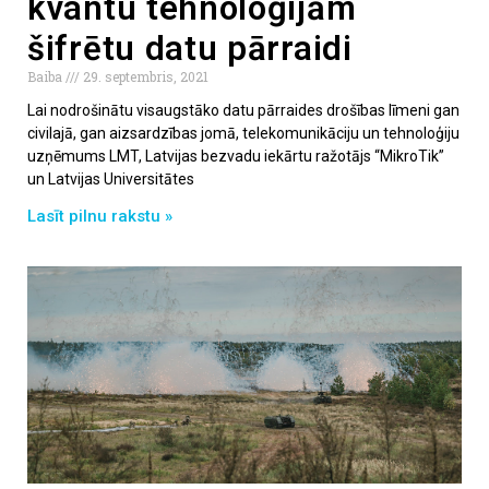
kvantu tehnoloģijām
šifrētu datu pārraidi
Baiba
29. septembris, 2021
Lai nodrošinātu visaugstāko datu pārraides drošības līmeni gan
civilajā, gan aizsardzības jomā, telekomunikāciju un tehnoloģiju
uzņēmums LMT, Latvijas bezvadu iekārtu ražotājs “MikroTik”
un Latvijas Universitātes
Lasīt pilnu rakstu »