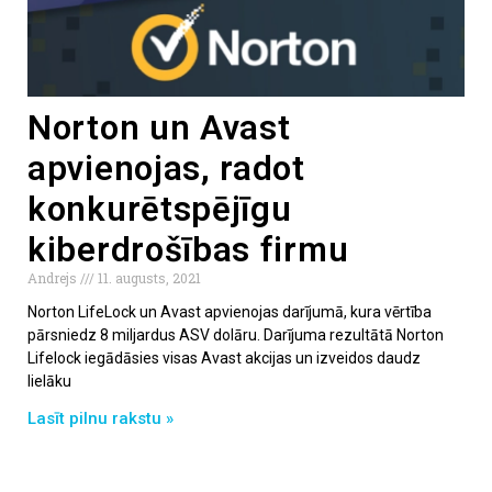
Norton un Avast
apvienojas, radot
konkurētspējīgu
kiberdrošības firmu
Andrejs
11. augusts, 2021
Norton LifeLock un Avast apvienojas darījumā, kura vērtība
pārsniedz 8 miljardus ASV dolāru. Darījuma rezultātā Norton
Lifelock iegādāsies visas Avast akcijas un izveidos daudz
lielāku
Lasīt pilnu rakstu »