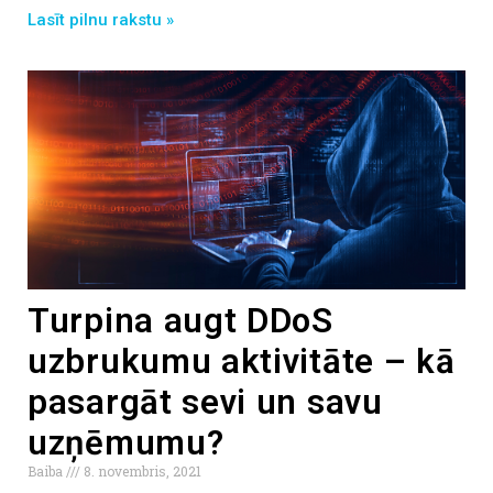
Lasīt pilnu rakstu »
Turpina augt DDoS
uzbrukumu aktivitāte – kā
pasargāt sevi un savu
uzņēmumu?
Baiba
8. novembris, 2021