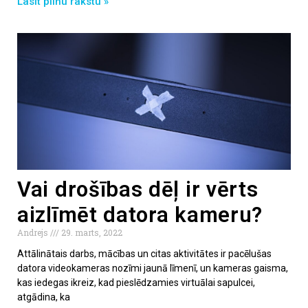
Lasīt pilnu rakstu »
Vai drošības dēļ ir vērts
aizlīmēt datora kameru?
Andrejs
29. marts, 2022
Attālinātais darbs, mācības un citas aktivitātes ir pacēlušas
datora videokameras nozīmi jaunā līmenī, un kameras gaisma,
kas iedegas ikreiz, kad pieslēdzamies virtuālai sapulcei,
atgādina, ka