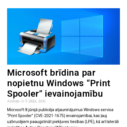
Microsoft brīdina par
nopietnu Windows “Print
Spooler” ievainojamību
Andrejs
5. jūlijs, 2021
Microsoft 8.jūnijā publicēja atjauninājumus Windows servisa
“Print Spooler” (CVE-2021-1675) ievainojamībai, kas ļauj
uzbrucējiem paaugstināt piekļuves tiesības (LPE), kā arī laterāli