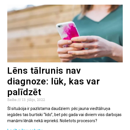
Lēns tālrunis nav
diagnoze: lūk, kas var
palīdzēt
Baiba
13. jūlijs, 2022
Šī situācija ir pazīstama daudziem: pēc jauna viedtālruņa
iegādes tas burtiski “lido”, bet pēc gada vai diviem viss darbojas
manāmi lēnāk nekā iepriekš. Nolietots procesors?