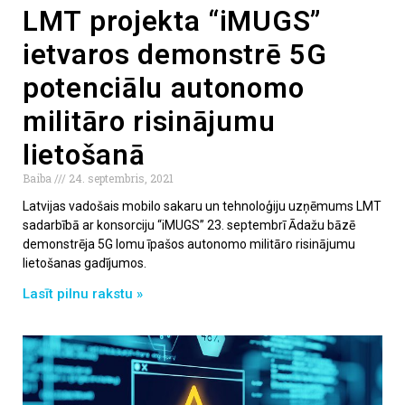
LMT projekta “iMUGS”
ietvaros demonstrē 5G
potenciālu autonomo
militāro risinājumu
lietošanā
Baiba
24. septembris, 2021
Latvijas vadošais mobilo sakaru un tehnoloģiju uzņēmums LMT
sadarbībā ar konsorciju “iMUGS” 23. septembrī Ādažu bāzē
demonstrēja 5G lomu īpašos autonomo militāro risinājumu
lietošanas gadījumos.
Lasīt pilnu rakstu »