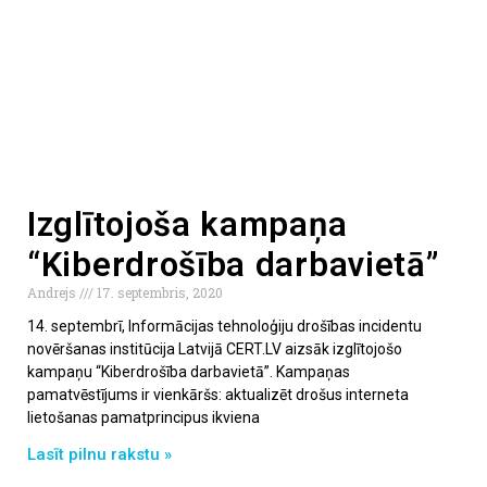
Izglītojoša kampaņa
“Kiberdrošība darbavietā”
Andrejs
17. septembris, 2020
14. septembrī, Informācijas tehnoloģiju drošības incidentu
novēršanas institūcija Latvijā CERT.LV aizsāk izglītojošo
kampaņu “Kiberdrošība darbavietā”. Kampaņas
pamatvēstījums ir vienkāršs: aktualizēt drošus interneta
lietošanas pamatprincipus ikviena
Lasīt pilnu rakstu »