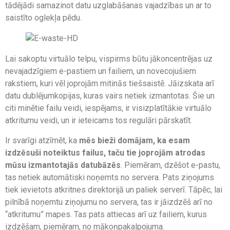
tādējādi samazinot datu uzglabāšanas vajadzības un ar to
saistīto oglekļa pēdu.
Lai sakoptu virtuālo telpu, vispirms būtu jākoncentrējas uz
nevajadzīgiem e-pastiem un failiem, un novecojušiem
rakstiem, kuri vēl joprojām mitinās tiešsaistē. Jāizskata arī
datu dublējumkopijas, kuras vairs netiek izmantotas. Šie un
citi minētie failu veidi, iespējams, ir visizplatītākie virtuālo
atkritumu veidi, un ir ieteicams tos regulāri pārskatīt.
Ir svarīgi atzīmēt, ka
mēs bieži domājam, ka esam
izdzēsuši noteiktus failus, taču tie joprojām atrodas
mūsu izmantotajās datubāzēs
. Piemēram, dzēšot e-pastu,
tas netiek automātiski noņemts no servera. Pats ziņojums
tiek ievietots atkritnes direktorijā un paliek serverī. Tāpēc, lai
pilnībā noņemtu ziņojumu no servera, tas ir jāizdzēš arī no
“atkritumu” mapes. Tas pats attiecas arī uz failiem, kurus
izdzēšam, piemēram, no mākoņpakalpojuma.