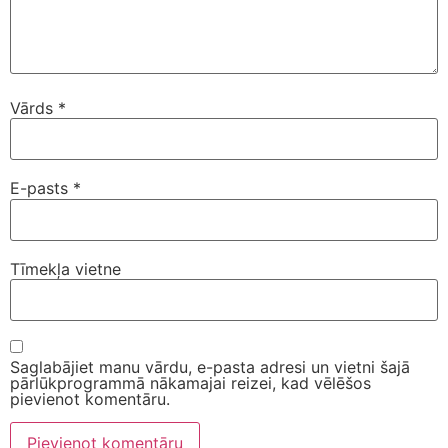
Vārds
*
E-pasts
*
Tīmekļa vietne
Saglabājiet manu vārdu, e-pasta adresi un vietni šajā
pārlūkprogrammā nākamajai reizei, kad vēlēšos
pievienot komentāru.