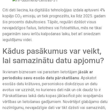
Citi dati liecina, ka digitālās tehnoloģijas izdala aptuveni 4%
kopējo CO
emisiju, un tiek prognozēts, ka līdz 2025. gadam
2
šis procents dubultosies. Tāpēc, regulāri dzēšot visus
nevajadzīgos failus, lietotnes vai fotoattēlus, mēs ne tikai
pagarinām savu ierīču kalpošanas laiku, bet arī sniedzam
ieguldījumu videi.
Kādus pasākumus var veikt,
lai samazinātu datu apjomu?
Ikvienam biznesam vai parastam lietotājam
jāsāk ar
periodisku savu esošo datu pārskatīšanu
. Apskatot
esošās datu krātuves, personiskos diskdziņus un datu
avotus var uzzināt, no kurienes dati nāk un cik daudz to ir.
Pārskatīšanas laikā datu kopas jāklasificē pēc iespējamās
vērtības un lietošanas gadījumiem. Novērtējot glabājamo datu
nozīmīgumu, nevajadzīgie dati var tikt dzēsti vai samazināti,