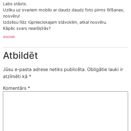
Labs stāsts.
Uzliku uz svariem mobilo ar daudz daudz foto pirms tīrīšanas,
nosvēru!
Izdzēsu līdz rūpnieciskajam stāvoklim, atkal nosvēru.
Kāpēc svars neatšķīrās?
Atbildēt
Atbildēt
Jūsu e-pasta adrese netiks publicēta.
Obligātie lauki ir
atzīmēti kā
*
Komentārs
*