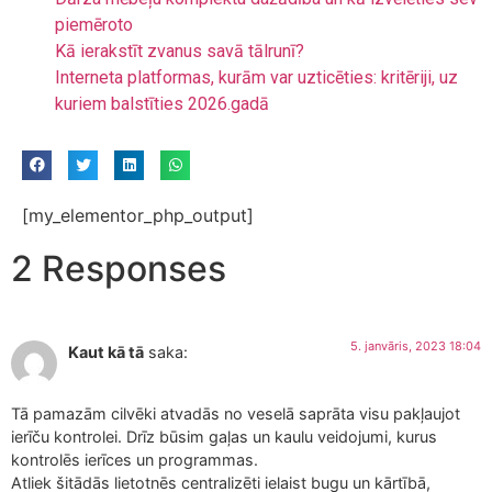
piemēroto
Kā ierakstīt zvanus savā tālrunī?
Interneta platformas, kurām var uzticēties: kritēriji, uz
kuriem balstīties 2026.gadā
[my_elementor_php_output]
2 Responses
5. janvāris, 2023 18:04
Kaut kā tā
saka:
Tā pamazām cilvēki atvadās no veselā saprāta visu pakļaujot
ierīču kontrolei. Drīz būsim gaļas un kaulu veidojumi, kurus
kontrolēs ierīces un programmas.
Atliek šitādās lietotnēs centralizēti ielaist bugu un kārtībā,