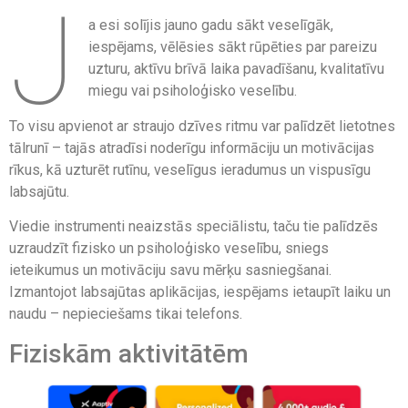
J
a esi solījis jauno gadu sākt veselīgāk,
iespējams, vēlēsies sākt rūpēties par pareizu
uzturu, aktīvu brīvā laika pavadīšanu, kvalitatīvu
miegu vai psiholoģisko veselību.
To visu apvienot ar straujo dzīves ritmu var palīdzēt lietotnes
tālrunī – tajās atradīsi noderīgu informāciju un motivācijas
rīkus, kā uzturēt rutīnu, veselīgus ieradumus un vispusīgu
labsajūtu.
Viedie instrumenti neaizstās speciālistu, taču tie palīdzēs
uzraudzīt fizisko un psiholoģisko veselību, sniegs
ieteikumus un motivāciju savu mērķu sasniegšanai.
Izmantojot labsajūtas aplikācijas, iespējams ietaupīt laiku un
naudu – nepieciešams tikai telefons.
Fiziskām aktivitātēm