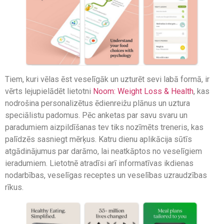
Tiem, kuri vēlas ēst veselīgāk un uzturēt sevi labā formā, ir
vērts lejupielādēt lietotni
Noom: Weight Loss & Health
, kas
nodrošina personalizētus ēdienreižu plānus un uztura
speciālistu padomus. Pēc anketas par savu svaru un
paradumiem aizpildīšanas tev tiks nozīmēts treneris, kas
palīdzēs sasniegt mērķus. Katru dienu aplikācija sūtīs
atgādinājumus par darāmo, lai neatkāptos no veselīgiem
ieradumiem. Lietotnē atradīsi arī informatīvas ikdienas
nodarbības, veselīgas receptes un veselības uzraudzības
rīkus.