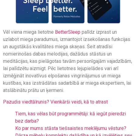
Vēl viena miega lietotne
BetterSleep
palīdz izprast un
uzlabot miega paradumus, izmantojot izsekošanas funkcijas
un augstākās kvalitātes miega skaņas. Šeit atradīsi
nomierinošas dabas melodijas, dažādus stāstus un
meditācijas, kas pielāgotas tavām personīgajām vajadzībām,
lai palīdzētu aizmigt. Pēc lietotnes lejupielādes vari arī
izmēģināt inovatīvus elpošanas vingrinājumus un miega
kustības, kas izstrādātas sadarbībā ar miega ekspertiem, lai
atslābinātu prātu un ķermeni.
Pazudis viedtālrunis? Vienkārši veidi, kā to atrast
Tiem, kas vēlas būt programmētāji: kā iegūt pieredzi
bez darba?
Ko par mums stāsta tiešsaistes meklējumu vēsture?
Dārza mēbeļu komplektu dažādība un kā izvēlēties sev