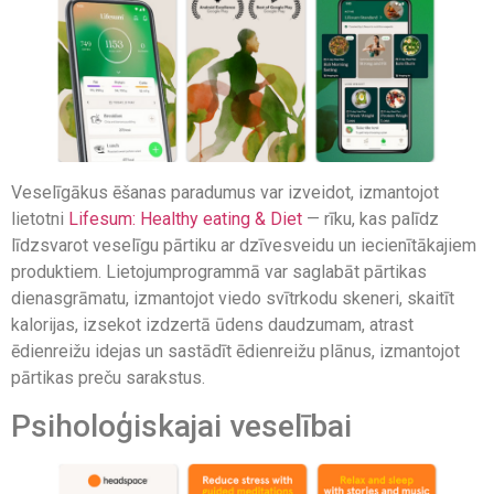
Veselīgākus ēšanas paradumus var izveidot, izmantojot
lietotni
Lifesum: Healthy eating & Diet
— rīku, kas palīdz
līdzsvarot veselīgu pārtiku ar dzīvesveidu un iecienītākajiem
produktiem. Lietojumprogrammā var saglabāt pārtikas
dienasgrāmatu, izmantojot viedo svītrkodu skeneri, skaitīt
kalorijas, izsekot izdzertā ūdens daudzumam, atrast
ēdienreižu idejas un sastādīt ēdienreižu plānus, izmantojot
pārtikas preču sarakstus.
Psiholoģiskajai veselībai