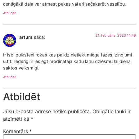
centīgākā daļa var atmest pekas vai arī sačakarēt veselību.
Atbildēt
21. februāris, 2023 14:49
arturs
saka:
Ir lsbi pulksteni rokas kas palidz nietiekt miega fazes, zinojumi
u.t.t. liederigi ir ieslegt modinataja kadu labu dziesmu lai diena
saktos veiksmigi.
Atbildēt
Atbildēt
Jūsu e-pasta adrese netiks publicēta.
Obligātie lauki ir
atzīmēti kā
*
Komentārs
*