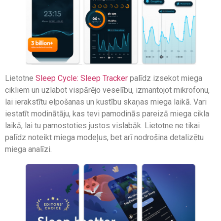
Lietotne
Sleep Cycle: Sleep Tracker
palīdz izsekot miega
cikliem un uzlabot vispārējo veselību, izmantojot mikrofonu,
lai ierakstītu elpošanas un kustību skaņas miega laikā. Vari
iestatīt modinātāju, kas tevi pamodinās pareizā miega cikla
laikā, lai tu pamostoties justos vislabāk. Lietotne ne tikai
palīdz noteikt miega modeļus, bet arī nodrošina detalizētu
miega analīzi.