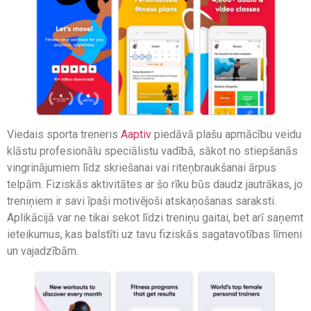
Viedais sporta treneris
Aaptiv
piedāvā plašu apmācību veidu
klāstu profesionālu speciālistu vadībā, sākot no stiepšanās
vingrinājumiem līdz skriešanai vai riteņbraukšanai ārpus
telpām. Fiziskās aktivitātes ar šo rīku būs daudz jautrākas, jo
treniņiem ir savi īpaši motivējoši atskaņošanas saraksti.
Aplikācijā var ne tikai sekot līdzi treniņu gaitai, bet arī saņemt
ieteikumus, kas balstīti uz tavu fiziskās sagatavotības līmeni
un vajadzībām.