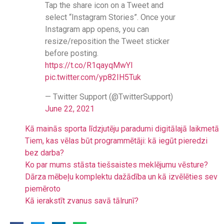
Tap the share icon on a Tweet and
select “Instagram Stories”. Once your
Instagram app opens, you can
resize/reposition the Tweet sticker
before posting.
https://t.co/R1qayqMwYl
pic.twitter.com/yp82IH5Tuk
— Twitter Support (@TwitterSupport)
June 22, 2021
Kā mainās sporta līdzjutēju paradumi digitālajā laikmetā
Tiem, kas vēlas būt programmētāji: kā iegūt pieredzi
bez darba?
Ko par mums stāsta tiešsaistes meklējumu vēsture?
Dārza mēbeļu komplektu dažādība un kā izvēlēties sev
piemēroto
Kā ierakstīt zvanus savā tālrunī?