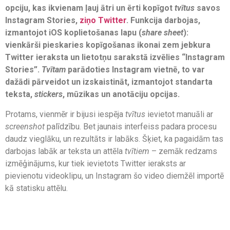
opciju, kas ikvienam ļauj ātri un ērti kopīgot
tvītus
savos
Instagram Stories,
ziņo Twitter
. Funkcija darbojas,
izmantojot iOS koplietošanas lapu (
share sheet
):
vienkārši pieskaries kopīgošanas ikonai zem jebkura
Twitter ieraksta un lietotņu sarakstā izvēlies “Instagram
Stories”.
Tvītam
parādoties Instagram vietnē, to var
dažādi pārveidot un izskaistināt, izmantojot standarta
teksta,
stickers
, mūzikas un anotāciju opcijas.
Protams, vienmēr ir bijusi iespēja
tvītus
ievietot manuāli ar
screenshot
palīdzību. Bet jaunais interfeiss padara procesu
daudz vieglāku, un rezultāts ir labāks. Šķiet, ka pagaidām tas
darbojas labāk ar teksta un attēla
tvītiem
– zemāk redzams
izmēģinājums, kur tiek ievietots Twitter ieraksts ar
pievienotu videoklipu, un Instagram šo video diemžēl importē
kā statisku attēlu.