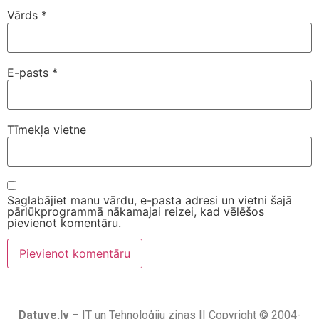
Vārds
*
E-pasts
*
Tīmekļa vietne
Saglabājiet manu vārdu, e-pasta adresi un vietni šajā
pārlūkprogrammā nākamajai reizei, kad vēlēšos
pievienot komentāru.
Datuve.lv
– IT un Tehnoloģiju ziņas || Copyright © 2004-