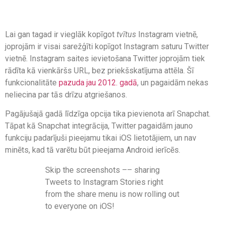
Lai gan tagad ir vieglāk kopīgot
tvītus
Instagram vietnē,
joprojām ir visai sarežģīti kopīgot Instagram saturu Twitter
vietnē. Instagram saites ievietošana Twitter joprojām tiek
rādīta kā vienkāršs URL, bez priekšskatījuma attēla. Šī
funkcionalitāte
pazuda jau 2012. gadā
, un pagaidām nekas
neliecina par tās drīzu atgriešanos.
Pagājušajā gadā līdzīga opcija tika pievienota arī Snapchat.
Tāpat kā Snapchat integrācija, Twitter pagaidām jauno
funkciju padarījuši pieejamu tikai iOS lietotājiem, un nav
minēts, kad tā varētu būt pieejama Android ierīcēs.
Skip the screenshots –– sharing
Tweets to Instagram Stories right
from the share menu is now rolling out
to everyone on iOS!