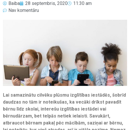
Baiba
28 septembris, 2020
11:30 am
Nav komentāru
Lai samazinātu cilvēku plūsmu izglītības iestādēs, šobrīd
daudzas no tām ir noteikušas, ka vecāki drīkst pavadīt
bērnu līdz skolai, interešu izglītības iestādei vai
bērnudārzam, bet telpās netiek ielaisti. Savukārt,
atbraucot bērnam pakaļ pēc mācībām, saziņai ar bērnu,
lai noteiktu, kur viņš atrodas, arī ir vitāla nozīme. Nemaz