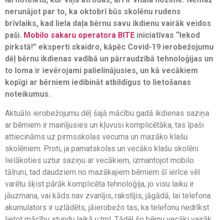
nerunājot par to, ka oktobrī būs skolēnu rudens
brīvlaiks, kad liela daļa bērnu savu ikdienu vairāk veidos
paši.
Mobilo sakaru operatora BITE
iniciatīvas “Iekod
pirkstā!” eksperti skaidro, kāpēc Covid-19 ierobežojumu
dēļ bērnu ikdienas vadībā un pārraudzībā tehnoloģijas un
to loma ir ievērojami palielinājusies, un kā vecākiem
kopīgi ar bērniem iedibināt atbildīgus to lietošanas
noteikumus.
Aktuālo ierobežojumu dēļ šajā mācību gadā ikdienas saziņa
ar bērniem ir mainījusies un kļuvusi komplicētāka, tas īpaši
attiecināms uz pirmsskolas vecuma un mazāko klašu
skolēniem. Proti, ja pamatskolas un vecāko klašu skolēni
lielākoties uztur saziņu ar vecākiem, izmantojot mobilo
tālruni, tad daudziem no mazākajiem bērniem šī ierīce vēl
varētu šķist pārāk komplicēta tehnoloģija, jo visu laiku ir
jāuzmana, vai kāds nav zvanījis, rakstījis, jāgādā, lai telefona
akumulators ir uzlādēts, jāierobežo tas, ka telefonu nedrīkst
lietot mācību stundu laikā u.tml. Tādēļ šo bērnu vecāki vairāk