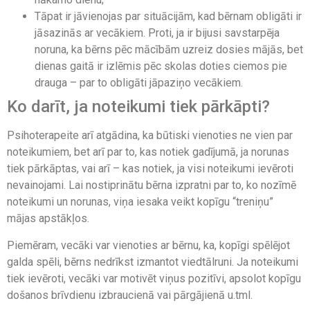
Tāpat ir jāvienojas par situācijām, kad bērnam obligāti ir
jāsazinās ar vecākiem. Proti, ja ir bijusi savstarpēja
noruna, ka bērns pēc mācībām uzreiz dosies mājās, bet
dienas gaitā ir izlēmis pēc skolas doties ciemos pie
drauga – par to obligāti jāpaziņo vecākiem.
Ko darīt, ja noteikumi tiek pārkāpti?
Psihoterapeite arī atgādina, ka būtiski vienoties ne vien par
noteikumiem, bet arī par to, kas notiek gadījumā, ja norunas
tiek pārkāptas, vai arī – kas notiek, ja visi noteikumi ievēroti
nevainojami. Lai nostiprinātu bērna izpratni par to, ko nozīmē
noteikumi un norunas, viņa iesaka veikt kopīgu “treniņu”
mājas apstākļos.
Piemēram, vecāki var vienoties ar bērnu, ka, kopīgi spēlējot
galda spēli, bērns nedrīkst izmantot viedtālruni. Ja noteikumi
tiek ievēroti, vecāki var motivēt viņus pozitīvi, apsolot kopīgu
došanos brīvdienu izbraucienā vai pārgājienā u.tml.