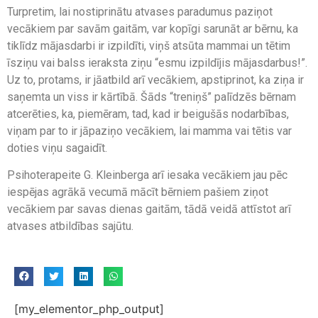
Turpretim, lai nostiprinātu atvases paradumus paziņot
vecākiem par savām gaitām, var kopīgi sarunāt ar bērnu, ka
tiklīdz mājasdarbi ir izpildīti, viņš atsūta mammai un tētim
īsziņu vai balss ieraksta ziņu “esmu izpildījis mājasdarbus!”.
Uz to, protams, ir jāatbild arī vecākiem, apstiprinot, ka ziņa ir
saņemta un viss ir kārtībā. Šāds “treniņš” palīdzēs bērnam
atcerēties, ka, piemēram, tad, kad ir beigušās nodarbības,
viņam par to ir jāpaziņo vecākiem, lai mamma vai tētis var
doties viņu sagaidīt.
Psihoterapeite G. Kleinberga arī iesaka vecākiem jau pēc
iespējas agrākā vecumā mācīt bērniem pašiem ziņot
vecākiem par savas dienas gaitām, tādā veidā attīstot arī
atvases atbildības sajūtu.
[my_elementor_php_output]