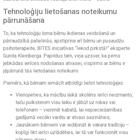
Tehnoloģiju lietošanas noteikumu
pārrunāšana
To, ka tehnoloģiju loma bērnu ikdienas veidošanā un
pārraudzībā palielinās, apstiprina arī bērnu un pusaudžu
psihoterapeite, BITES iniciatīvas “Iekod pirkstā!” eksperte
Gunita Kleinberga. Papildus tam, viņa uzsver, ka pirms
jebkādas ierīces nodošanas atvasei, vispirms ar bērnu ir
jāpārrunā tās lietošanas noteikumi.
Piemērs, kā bērnam iemācīt atbildīgi lietot tehnoloģijas:
Vienojieties, ka mācību laikā skolēns ierīci neizmanto,
taču pulkstenim visu laiku ir jābūt uz rokas vai
telefonam – vienmēr kabatā, lai nepieciešamības
gadījumā vecāki varētu ar atvasi sazināties;
Jaunākiem bērniem var iedibināt ik vakara tradīciju –
kopīgi likt ierīci uzlādēties, lai tā var funkcionēt visu
nākamo dienu;