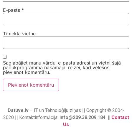
E-pasts
*
Tīmekļa vietne
Saglabājiet manu vārdu, e-pasta adresi un vietni šajā
pārlūkprogrammā nākamajai reizei, kad vēlēšos
pievienot komentāru.
Datuve.lv
– IT un Tehnoloģiju ziņas || Copyright © 2004-
2020 || Kontaktinformācija:
info@209.38.209.184 ||
Contact
Us