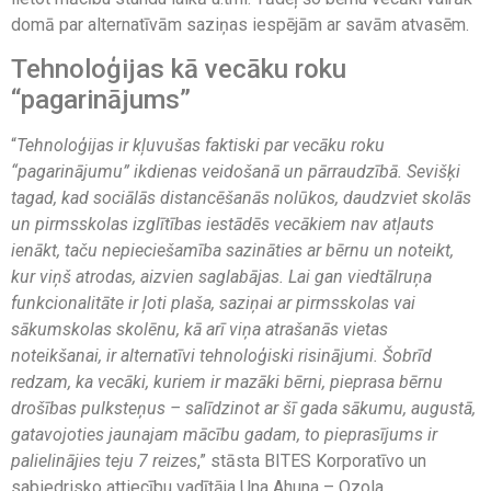
domā par alternatīvām saziņas iespējām ar savām atvasēm.
Tehnoloģijas kā vecāku roku
“pagarinājums”
“
Tehnoloģijas ir kļuvušas faktiski par vecāku roku
“pagarinājumu” ikdienas veidošanā un pārraudzībā. Sevišķi
tagad, kad sociālās distancēšanās nolūkos, daudzviet skolās
un pirmsskolas izglītības iestādēs vecākiem nav atļauts
ienākt, taču nepieciešamība sazināties ar bērnu un noteikt,
kur viņš atrodas, aizvien saglabājas. Lai gan viedtālruņa
funkcionalitāte ir ļoti plaša, saziņai ar pirmsskolas vai
sākumskolas skolēnu, kā arī viņa atrašanās vietas
noteikšanai, ir alternatīvi tehnoloģiski risinājumi. Šobrīd
redzam, ka vecāki, kuriem ir mazāki bērni, pieprasa bērnu
drošības pulksteņus – salīdzinot ar šī gada sākumu, augustā,
gatavojoties jaunajam mācību gadam, to pieprasījums ir
palielinājies teju 7 reizes
,” stāsta BITES Korporatīvo un
sabiedrisko attiecību vadītāja Una Ahuna – Ozola.