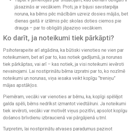
jāsazinās ar vecākiem. Proti, ja ir bijusi savstarpēja
noruna, ka bērns pēc mācībām uzreiz dosies mājās, bet
dienas gaitā ir izlēmis pēc skolas doties ciemos pie
drauga – par to obligāti jāpaziņo vecākiem.
Ko darīt, ja noteikumi tiek pārkāpti?
Psihoterapeite arī atgādina, ka būtiski vienoties ne vien par
noteikumiem, bet arī par to, kas notiek gadījumā, ja norunas
tiek pārkāptas, vai arī – kas notiek, ja visi noteikumi ievēroti
nevainojami. Lai nostiprinātu bērna izpratni par to, ko nozīmē
noteikumi un norunas, viņa iesaka veikt kopīgu “treniņu”
mājas apstākļos.
Piemēram, vecāki var vienoties ar bērnu, ka, kopīgi spēlējot
galda spēli, bērns nedrīkst izmantot viedtālruni. Ja noteikumi
tiek ievēroti, vecāki var motivēt viņus pozitīvi, apsolot kopīgu
došanos brīvdienu izbraucienā vai pārgājienā u.tml.
Turpretim, lai nostiprinātu atvases paradumus paziņot