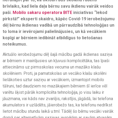
brīvlaiks, kad liela daļa bērnu savu ikdienu vairāk veidos
paši.
Mobilo sakaru operatora BITE
iniciatīvas “Iekod
pirkstā!” eksperti skaidro, kāpēc Covid-19 ierobežojumu
dēļ bērnu ikdienas vadībā un pārraudzībā tehnoloģijas un
to loma ir ievērojami palielinājusies, un kā vecākiem
kopīgi ar bērniem iedibināt atbildīgus to lietošanas
noteikumus.
Aktuālo ierobežojumu dēļ šajā mācību gadā ikdienas saziņa
ar bērniem ir mainījusies un kļuvusi komplicētāka, tas īpaši
attiecināms uz pirmsskolas vecuma un mazāko klašu
skolēniem. Proti, ja pamatskolas un vecāko klašu skolēni
lielākoties uztur saziņu ar vecākiem, izmantojot mobilo
tālruni, tad daudziem no mazākajiem bērniem šī ierīce vēl
varētu šķist pārāk komplicēta tehnoloģija, jo visu laiku ir
jāuzmana, vai kāds nav zvanījis, rakstījis, jāgādā, lai telefona
akumulators ir uzlādēts, jāierobežo tas, ka telefonu nedrīkst
lietot mācību stundu laikā u.tml. Tādēļ šo bērnu vecāki vairāk
domā par alternatīvām saziņas iespējām ar savām atvasēm.