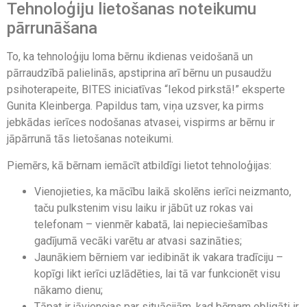
Tehnoloģiju lietošanas noteikumu
pārrunāšana
To, ka tehnoloģiju loma bērnu ikdienas veidošanā un
pārraudzībā palielinās, apstiprina arī bērnu un pusaudžu
psihoterapeite, BITES iniciatīvas “Iekod pirkstā!” eksperte
Gunita Kleinberga. Papildus tam, viņa uzsver, ka pirms
jebkādas ierīces nodošanas atvasei, vispirms ar bērnu ir
jāpārrunā tās lietošanas noteikumi.
Piemērs, kā bērnam iemācīt atbildīgi lietot tehnoloģijas:
Vienojieties, ka mācību laikā skolēns ierīci neizmanto,
taču pulkstenim visu laiku ir jābūt uz rokas vai
telefonam – vienmēr kabatā, lai nepieciešamības
gadījumā vecāki varētu ar atvasi sazināties;
Jaunākiem bērniem var iedibināt ik vakara tradīciju –
kopīgi likt ierīci uzlādēties, lai tā var funkcionēt visu
nākamo dienu;
Tāpat ir jāvienojas par situācijām, kad bērnam obligāti ir