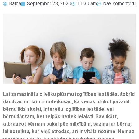
Baiba
September 28, 2020
11:30 am
Nav komentāru
Lai samazinātu cilvēku plūsmu izglītības iestādēs, šobrīd
daudzas no tām ir noteikušas, ka vecāki drīkst pavadīt
bērnu līdz skolai, interešu izglītības iestādei vai
bērnudārzam, bet telpās netiek ielaisti. Savukārt,
atbraucot bērnam pakaļ pēc mācībām, saziņai ar bērnu,
lai noteiktu, kur viņš atrodas, arī ir vitāla nozīme. Nemaz
nerunājot par to, ka oktobrī būs skolēnu rudens