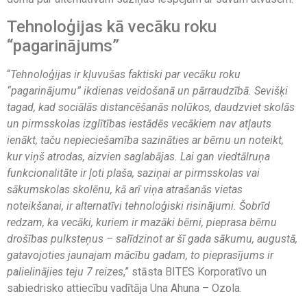
Tehnoloģijas kā vecāku roku
“pagarinājums”
“
Tehnoloģijas ir kļuvušas faktiski par vecāku roku
“pagarinājumu” ikdienas veidošanā un pārraudzībā. Sevišķi
tagad, kad sociālās distancēšanās nolūkos, daudzviet skolās
un pirmsskolas izglītības iestādēs vecākiem nav atļauts
ienākt, taču nepieciešamība sazināties ar bērnu un noteikt,
kur viņš atrodas, aizvien saglabājas. Lai gan viedtālruņa
funkcionalitāte ir ļoti plaša, saziņai ar pirmsskolas vai
sākumskolas skolēnu, kā arī viņa atrašanās vietas
noteikšanai, ir alternatīvi tehnoloģiski risinājumi. Šobrīd
redzam, ka vecāki, kuriem ir mazāki bērni, pieprasa bērnu
drošības pulksteņus – salīdzinot ar šī gada sākumu, augustā,
gatavojoties jaunajam mācību gadam, to pieprasījums ir
palielinājies teju 7 reizes
,” stāsta BITES Korporatīvo un
sabiedrisko attiecību vadītāja Una Ahuna – Ozola.