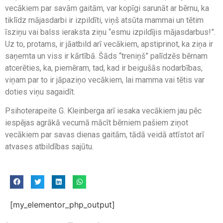
vecākiem par savām gaitām, var kopīgi sarunāt ar bērnu, ka
tiklīdz mājasdarbi ir izpildīti, viņš atsūta mammai un tētim
īsziņu vai balss ieraksta ziņu “esmu izpildījis mājasdarbus!”.
Uz to, protams, ir jāatbild arī vecākiem, apstiprinot, ka ziņa ir
saņemta un viss ir kārtībā. Šāds “treniņš” palīdzēs bērnam
atcerēties, ka, piemēram, tad, kad ir beigušās nodarbības,
viņam par to ir jāpaziņo vecākiem, lai mamma vai tētis var
doties viņu sagaidīt.
Psihoterapeite G. Kleinberga arī iesaka vecākiem jau pēc
iespējas agrākā vecumā mācīt bērniem pašiem ziņot
vecākiem par savas dienas gaitām, tādā veidā attīstot arī
atvases atbildības sajūtu.
[my_elementor_php_output]