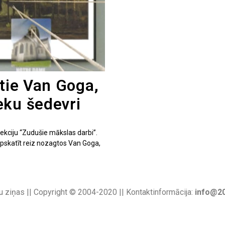
gtie Van Goga,
eku šedevri
ekciju “Zudušie mākslas darbi”.
s apskatīt reiz nozagtos Van Goga,
u ziņas || Copyright © 2004-2020 || Kontaktinformācija:
info@20