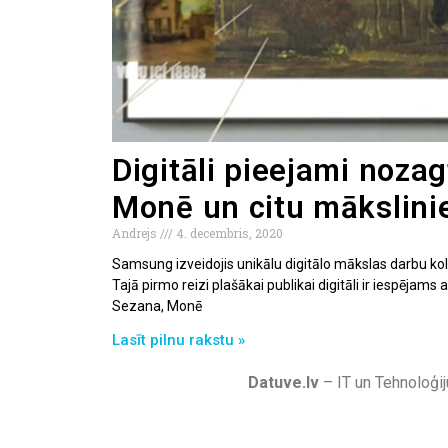
Digitāli pieejami noza
Monē un citu mākslini
Andrejs
4. decembris, 2020
Samsung izveidojis unikālu digitālo mākslas darbu kol
Tajā pirmo reizi plašākai publikai digitāli ir iespējam
Sezana, Monē
Lasīt pilnu rakstu »
Datuve.lv
– IT un Tehnoloģij