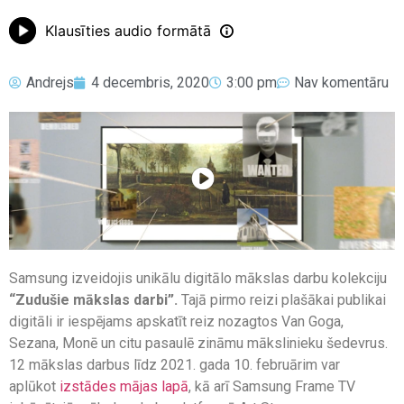
Klausīties audio formātā
Andrejs
4 decembris, 2020
3:00 pm
Nav komentāru
Samsung izveidojis unikālu digitālo mākslas darbu kolekciju
“Zudušie mākslas darbi”.
Tajā pirmo reizi plašākai publikai
digitāli ir iespējams apskatīt reiz nozagtos Van Goga,
Sezana, Monē un citu pasaulē zināmu mākslinieku šedevrus.
12 mākslas darbus līdz 2021. gada 10. februārim var
aplūkot
izstādes mājas lapā
, kā arī Samsung Frame TV