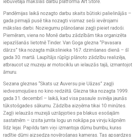
iebūvētajā mākslas darbu platformā Art Store.
Pandēmijas laikā nozagto darbu skaits būtiski palielinājās –
gada pirmajā pusē tika nozagti vismaz seši ievērojami
mākslas darbi. Noziegumu plānošanai zagļi pieiet radoši.
Piemēram, viena no Monē darbu zādzībām tika organizēta
iepazīšanās lietotnē Tinder. Van Goga glezna “Pavasara
dārzs” tika nozagta mākslinieka 167. dzimšanas dienā – šī
gada 30. martā. Laupītājs rūpīgi plānoto zādzību realizēja,
atbraucot uz muzeju ar motociklu un ielauzās tajā, izmantojot
āmuru.
Sezana gleznas “Skats uz Auversu pie Uāzas” zagļi
iedvesmojušies no kino redzētā. Glezna tika nozagta 1999.
gada 31. decembrī – laikā, kad visa pasaule svinēja jaunās
tūkstošgades sākumu. Zādzība aizņēma tikai 10 minūtes.
Zagļi ielauzās muzejā uzrāpjoties pa blakus esošajām
sastatnēm – izsita jumta logu un nokāpa pa virvju kāpnēm
līdz lejai. Papildu tam viņi izmantoja dūmu bumbu, kuras
radītie dūmi aizsedza novērošanas kameras. Tas apsardzes