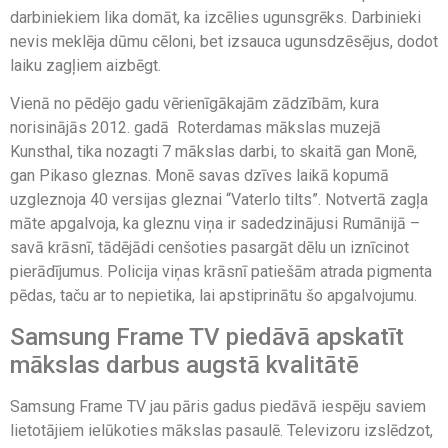
darbiniekiem lika domāt, ka izcēlies ugunsgrēks. Darbinieki
nevis meklēja dūmu cēloni, bet izsauca ugunsdzēsējus, dodot
laiku zagļiem aizbēgt.
Vienā no pēdējo gadu vērienīgākajām zādzībām, kura
norisinājās 2012. gadā Roterdamas mākslas muzejā
Kunsthal, tika nozagti 7 mākslas darbi, to skaitā gan Monē,
gan Pikaso gleznas. Monē savas dzīves laikā kopumā
uzgleznoja 40 versijas gleznai “Vaterlo tilts”. Notvertā zagļa
māte apgalvoja, ka gleznu viņa ir sadedzinājusi Rumānijā –
savā krāsnī, tādējādi cenšoties pasargāt dēlu un iznīcinot
pierādījumus. Policija viņas krāsnī patiešām atrada pigmenta
pēdas, taču ar to nepietika, lai apstiprinātu šo apgalvojumu.
Samsung Frame TV piedāvā apskatīt
mākslas darbus augstā kvalitātē
Samsung Frame TV jau pāris gadus piedāvā iespēju saviem
lietotājiem ielūkoties mākslas pasaulē. Televizoru izslēdzot,