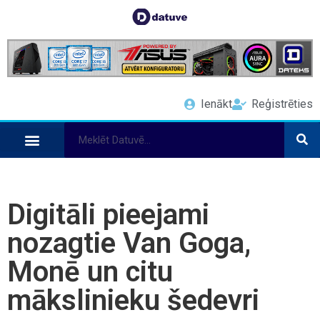
Ienākt
Reģistrēties
Digitāli pieejami
nozagtie Van Goga,
Monē un citu
mākslinieku šedevri