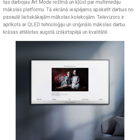
tas darbojas Art Mode režīmā un kļūst par multimediju
mākslas platformu. Tā ekrānā iespējams apskatīt darbus no
pasaulē lieliskākajām mākslas kolekcijām. Televizors ir
aprīkots ar QLED tehnoloģiju un oriģinālo mākslas darbu
krāsas attēlotas augstā izšķirtspējā un kvalitātē.