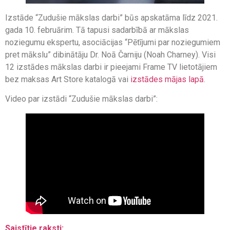
Izstāde “Zudušie mākslas darbi” būs apskatāma līdz 2021.
gada 10. februārim. Tā tapusi sadarbībā ar mākslas
noziegumu ekspertu, asociācijas “Pētījumi par noziegumiem
pret mākslu” dibinātāju Dr. Noā Čarniju (Noah Charney). Visi
12 izstādes mākslas darbi ir pieejami Frame TV lietotājiem
bez maksas Art Store katalogā vai
izstādes mājas lapā
.
Video par izstādi “Zudušie mākslas darbi”:
Saistītie raksti: