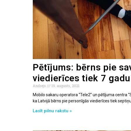
Pētījums: bērns pie sa
viedierīces tiek 7 gad
Andrejs
19. augusts, 2021
Mobilo sakaru operatora “Tele2” un pētījuma centra “S
ka Latvijā bērns pie personīgās viedierīces tiek septi
Lasīt pilnu rakstu »