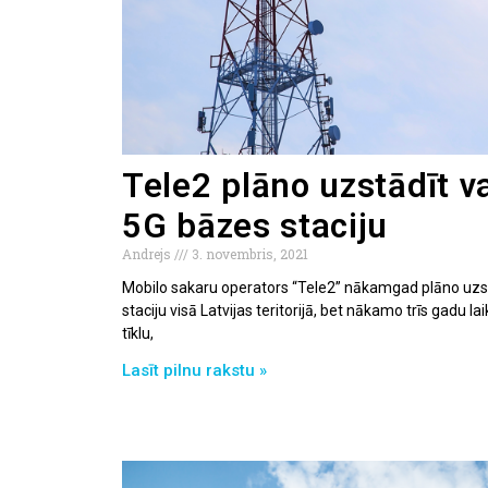
Tele2 plāno uzstādīt v
5G bāzes staciju
Andrejs
3. novembris, 2021
Mobilo sakaru operators “Tele2” nākamgad plāno uzs
staciju visā Latvijas teritorijā, bet nākamo trīs gadu
tīklu,
Lasīt pilnu rakstu »