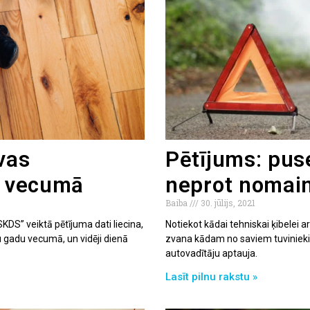
vas
Pētījums: puse
u vecumā
neprot nomain
Baiba
30. jūlijs, 2021
KDS” veiktā pētījuma dati liecina,
Notiekot kādai tehniskai ķibelei 
ņu gadu vecumā, un vidēji dienā
zvana kādam no saviem tuviniekie
autovadītāju aptauja.
Lasīt pilnu rakstu »