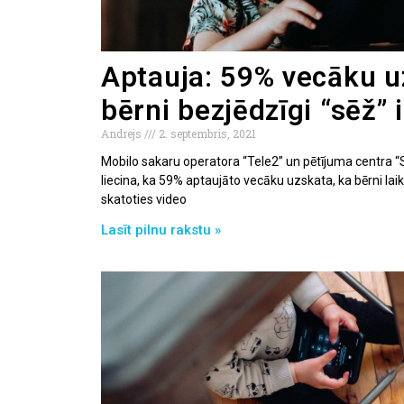
Aptauja: 59% vecāku u
bērni bezjēdzīgi “sēž” 
Andrejs
2. septembris, 2021
Mobilo sakaru operatora “Tele2” un pētījuma centra “
liecina, ka 59% aptaujāto vecāku uzskata, ka bērni lai
skatoties video
Lasīt pilnu rakstu »