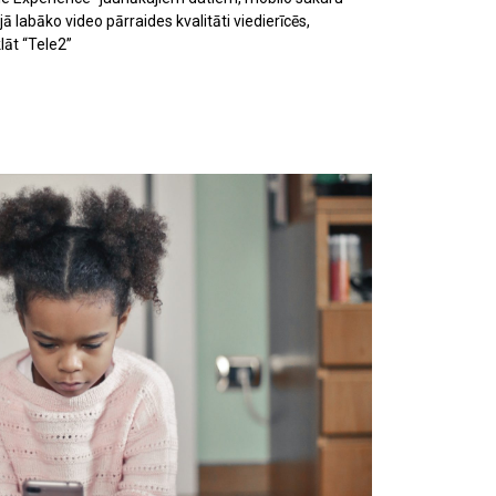
ā labāko video pārraides kvalitāti viedierīcēs,
lāt “Tele2”