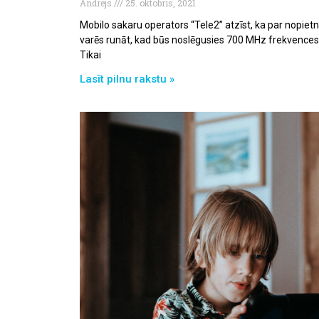
Andrejs
25. oktobris, 2021
Mobilo sakaru operators “Tele2” atzīst, ka par nopietn
varēs runāt, kad būs noslēgusies 700 MHz frekvences 
Tikai
Lasīt pilnu rakstu »