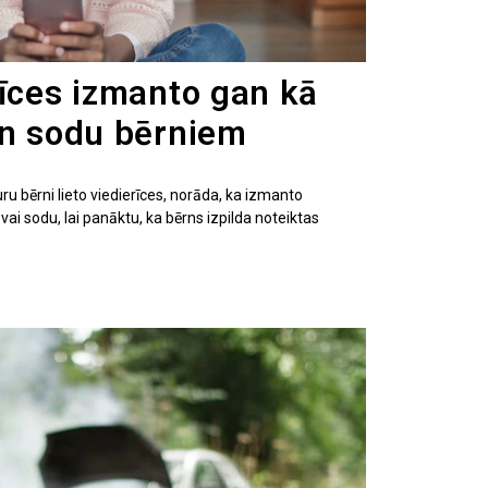
rīces izmanto gan kā
an sodu bērniem
u bērni lieto viedierīces, norāda, ka izmanto
 vai sodu, lai panāktu, ka bērns izpilda noteiktas