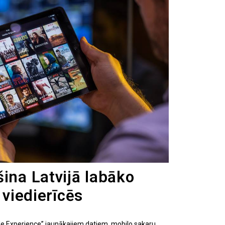
ina Latvijā labāko
 viedierīcēs
le Experience” jaunākajiem datiem, mobilo sakaru