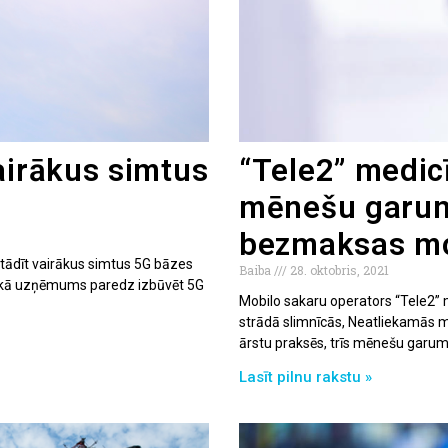
airākus simtus
“Tele2” medic
mēnešu garum
bezmaksas mo
tādīt vairākus simtus 5G bāzes
Baiba
28. oktobris, 2021
 laikā uzņēmums paredz izbūvēt 5G
Mobilo sakaru operators “Tele2” 
strādā slimnīcās, Neatliekamās 
ārstu praksēs, trīs mēnešu garu
Lasīt pilnu rakstu »