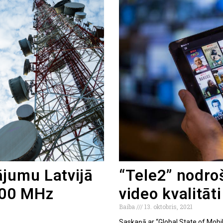
ājumu Latvijā
“Tele2” nodroš
 700 MHz
video kvalitāti
Baiba
13. oktobris, 2021
Saskaņā ar “Global State of Mobi