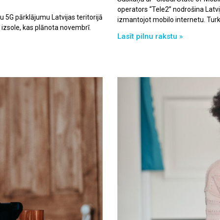
operators “Tele2” nodrošina Latvij
u 5G pārklājumu Latvijas teritorijā
izmantojot mobilo internetu. Turk
izsole, kas plānota novembrī.
Lasīt pilnu rakstu »