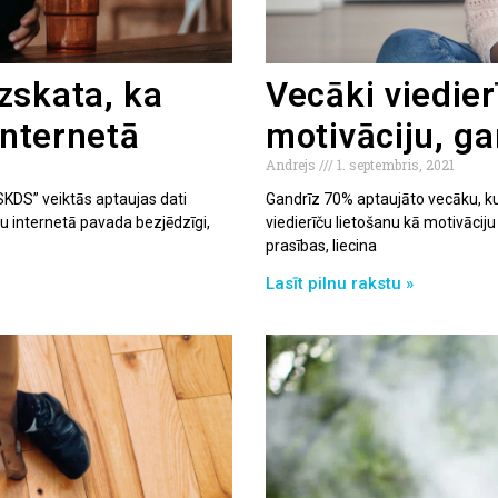
zskata, ka
Vecāki viedie
internetā
motivāciju, g
Andrejs
1. septembris, 2021
SKDS” veiktās aptaujas dati
Gandrīz 70% aptaujāto vecāku, kur
ku internetā pavada bezjēdzīgi,
viedierīču lietošanu kā motivāciju
prasības, liecina
Lasīt pilnu rakstu »