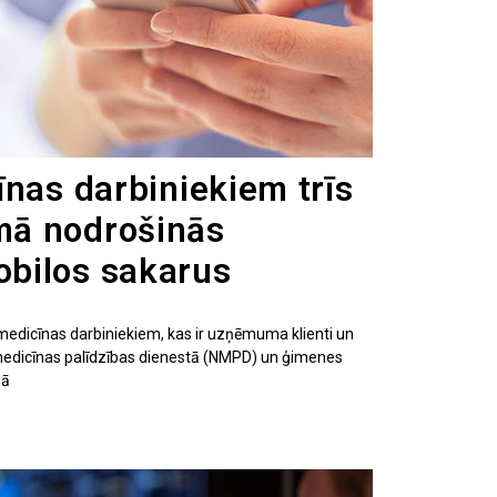
īnas darbiniekiem trīs
ā nodrošinās
bilos sakarus
medicīnas darbiniekiem, kas ir uzņēmuma klienti un
medicīnas palīdzības dienestā (NMPD) un ģimenes
mā