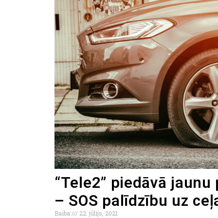
“Tele2” piedāvā jaunu
– SOS palīdzību uz ceļ
Baiba
22. jūlijs, 2021