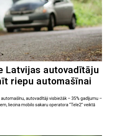
 Latvijas autovadītāju
īt riepu automašīnai
ar automašīnu, autovadītāji visbiežāk – 35% gadījumu –
m, liecina mobilo sakaru operatora “Tele2” veiktā