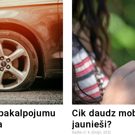
 pakalpojumu
Cik daudz mob
a
jaunieši?
Baiba
4. jūnijs, 2021