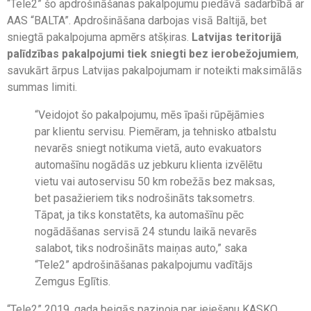
“Tele2” šo apdrošināšanas pakalpojumu piedāvā sadarbībā ar
AAS “BALTA”. Apdrošināšana darbojas visā Baltijā, bet
sniegtā pakalpojuma apmērs atšķiras.
Latvijas teritorijā
palīdzības pakalpojumi tiek sniegti bez ierobežojumiem
,
savukārt ārpus Latvijas pakalpojumam ir noteikti maksimālās
summas limiti.
“Veidojot šo pakalpojumu, mēs īpaši rūpējāmies
par klientu servisu. Piemēram, ja tehnisko atbalstu
nevarēs sniegt notikuma vietā, auto evakuators
automašīnu nogādās uz jebkuru klienta izvēlētu
vietu vai autoservisu 50 km robežās bez maksas,
bet pasažieriem tiks nodrošināts taksometrs.
Tāpat, ja tiks konstatēts, ka automašīnu pēc
nogādāšanas servisā 24 stundu laikā nevarēs
salabot, tiks nodrošināts maiņas auto,” saka
“Tele2” apdrošināšanas pakalpojumu vadītājs
Zemgus Eglītis.
“Tele2” 2019. gada beigās paziņoja par ieiešanu KASKO