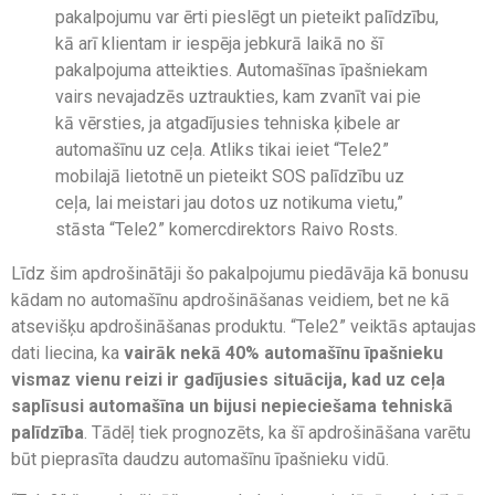
pakalpojumu var ērti pieslēgt un pieteikt palīdzību,
kā arī klientam ir iespēja jebkurā laikā no šī
pakalpojuma atteikties. Automašīnas īpašniekam
vairs nevajadzēs uztraukties, kam zvanīt vai pie
kā vērsties, ja atgadījusies tehniska ķibele ar
automašīnu uz ceļa. Atliks tikai ieiet “Tele2”
mobilajā lietotnē un pieteikt SOS palīdzību uz
ceļa, lai meistari jau dotos uz notikuma vietu,”
stāsta “Tele2” komercdirektors Raivo Rosts.
Līdz šim apdrošinātāji šo pakalpojumu piedāvāja kā bonusu
kādam no automašīnu apdrošināšanas veidiem, bet ne kā
atsevišķu apdrošināšanas produktu. “Tele2” veiktās aptaujas
dati liecina, ka
vairāk nekā 40% automašīnu īpašnieku
vismaz vienu reizi ir gadījusies situācija, kad uz ceļa
saplīsusi automašīna un bijusi nepieciešama tehniskā
palīdzība
. Tādēļ tiek prognozēts, ka šī apdrošināšana varētu
būt pieprasīta daudzu automašīnu īpašnieku vidū.