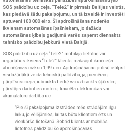
automašīnas tehniskās palīdzības apdrošināšanu jeb
SOS palīdzību uz ceļa. “Tele2” ir pirmais Baltijas valstīs,
kas piedāvā šādu pakalpojumu, un tā izveidē ir investēti
aptuveni 100 000 eiro. Šī apdrošināšana noderēs
ikvienam automašīnas īpašniekam, jo dažādu
automašīnas ķibeļu gadījumā varēs saņemt diennakts
tehnisko palīdzību jebkurā vietā Baltijā.
SOS palīdzību uz ceļa “Tele2” mobilajā lietotnē var
iegādāties ikviens “Tele2” klients, maksājot ikmēneša
abonēšanas maksu 1,99 eiro. Apdrošināšanas polisē ietilpst
visdažādākā veida tehniskā palīdzība, ja, piemēram,
pārplīsusi riepa, iebraukts bedrē vai uzbraukts šķērslim,
pārstājis darboties motors, traucēta elektronikas vai
akumulatoru darbība u.c.
“Pie šī pakalpojuma izstrādes mēs strādājām ilgu
laiku, jo vēlējāmies, lai tas būtu klientiem ērts un
vienkāršs lietošanā. Šobrīd klients ar mobilās
lietotnes palīdzību šo apdrošināšanas