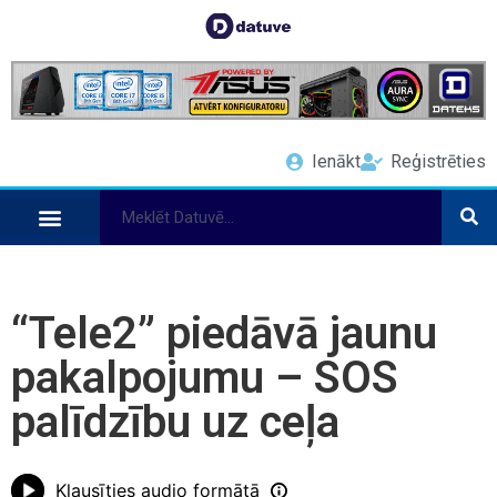
Ienākt
Reģistrēties
“Tele2” piedāvā jaunu
pakalpojumu – SOS
palīdzību uz ceļa
Klausīties audio formātā