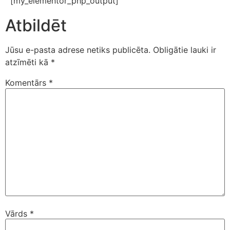
[my_elementor_php_output]
Atbildēt
Jūsu e-pasta adrese netiks publicēta.
Obligātie lauki ir
atzīmēti kā
*
Komentārs
*
Vārds
*