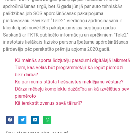
apdrošināšanas tirgū, bet šī gada jūnijā par auto tehniskās
palīdzības jeb SOS apdrošināšanas pakalpojuma
piedāvāšanu. Savukārt “Tele2” viedierīču apdrošināšana ir
klientu īpaši novērtēts pakalpojums jau septiņus gadus.
Saskaņā ar FKTK publicēto informāciju un aprēķiniem “Tele2”
ir astotais lielākais fizisko personu īpašumu apdrošināšanas
pārdevējs pēc parakstīto prēmiju apjoma 2020.gadā.
Kā mainās sporta līdzjutēju paradumi digitālajā laikmetā
Tiem, kas vēlas būt programmētāji: kā iegūt pieredzi
bez darba?
Ko par mums stāsta tiešsaistes meklējumu vēsture?
Dārza mēbeļu komplektu dažādība un kā izvēlēties sev
piemēroto
Kā ierakstīt zvanus savā tālrunī?