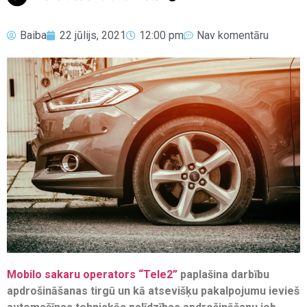
Baiba
22 jūlijs, 2021
12:00 pm
Nav komentāru
Mobilo sakaru operators “Tele2”
paplašina darbību
apdrošināšanas tirgū un kā atsevišķu pakalpojumu ievieš