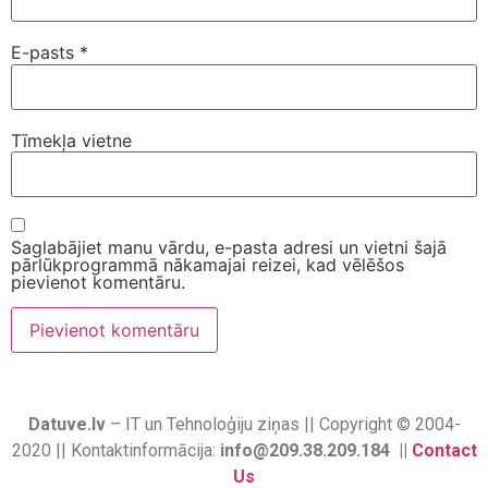
E-pasts
*
Tīmekļa vietne
Saglabājiet manu vārdu, e-pasta adresi un vietni šajā
pārlūkprogrammā nākamajai reizei, kad vēlēšos
pievienot komentāru.
Datuve.lv
– IT un Tehnoloģiju ziņas || Copyright © 2004-
2020 || Kontaktinformācija:
info@209.38.209.184 ||
Contact
Us