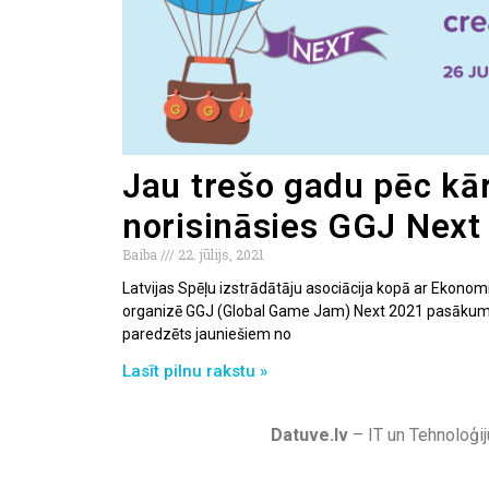
Jau trešo gadu pēc kā
norisināsies GGJ Next
Baiba
22. jūlijs, 2021
Latvijas Spēļu izstrādātāju asociācija kopā ar Ekonom
organizē GGJ (Global Game Jam) Next 2021 pasākumu 
paredzēts jauniešiem no
Lasīt pilnu rakstu »
Datuve.lv
– IT un Tehnoloģij