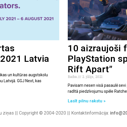
rtas
10 aizraujoši 
 2021 Latvia
PlayStation sp
Rift Apart”
ikas un kultūras augstskolu
Baiba
2. jūlijs, 2021
Latvijā. GGJ Next, kas
Pavisam nesen visā pasaulē sevi p
radītā piedzīvojumu spēle Ratchet 
Lasīt pilnu rakstu »
u ziņas || Copyright © 2004-2020 || Kontaktinformācija:
info@20