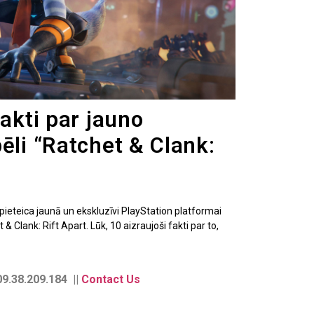
fakti par jauno
ēli “Ratchet & Clank:
ieteica jaunā un ekskluzīvi PlayStation platformai
& Clank: Rift Apart. Lūk, 10 aizraujoši fakti par to,
9.38.209.184 ||
Contact Us