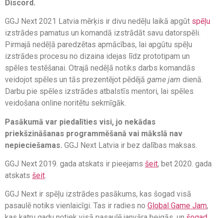
Discord.
GGJ Next 2021 Latvia mērķis ir divu nedēļu laikā apgūt
spēļu
izstrādes pamatus un komandā izstrādāt savu datorspēli.
Pirmajā nedēļā paredzētas apmācības, lai apgūtu spēļu
izstrādes procesu no dizaina idejas līdz prototipam un
spēles testēšanai. Otrajā nedēļā notiks darbs komandās
veidojot spēles un tās prezentējot pēdējā
game jam
dienā.
Darbu pie spēles izstrādes atbalstīs mentori, lai spēles
veidošana online noritētu sekmīgāk.
Pasākumā var piedalīties visi, jo nekādas
priekšzināšanas programmēšanā vai mākslā nav
nepieciešamas.
GGJ Next Latvia ir bez dalības maksas.
GGJ Next 2019. gada atskats ir pieejams
šeit
, bet 2020. gada
atskats
šeit
.
GGJ Next ir spēļu izstrādes pasākums, kas šogad visā
pasaulē notiks vienlaicīgi. Tas ir radies no
Global Game Jam
,
kas katru gadu notiek visā pasaulē janvāra beigās, un
šogad