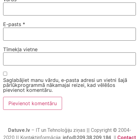
E-pasts
*
Tīmekļa vietne
Saglabājiet manu vārdu, e-pasta adresi un vietni šajā
pārlūkprogrammā nākamajai reizei, kad vēlēšos
pievienot komentāru.
Datuve.lv
– IT un Tehnoloģiju ziņas || Copyright © 2004-
2020 || Kontaktinformācija:
info@209.38.209.184 ||
Contact