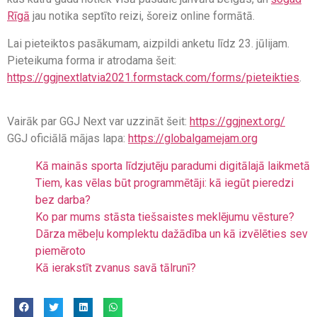
Rīgā
jau notika septīto reizi, šoreiz online formātā.
Lai pieteiktos pasākumam, aizpildi anketu līdz 23. jūlijam.
Pieteikuma forma ir atrodama šeit:
https://ggjnextlatvia2021.formstack.com/forms/pieteikties
.
Vairāk par GGJ Next var uzzināt šeit:
https://ggjnext.org/
GGJ oficiālā mājas lapa:
https://globalgamejam.org
Kā mainās sporta līdzjutēju paradumi digitālajā laikmetā
Tiem, kas vēlas būt programmētāji: kā iegūt pieredzi
bez darba?
Ko par mums stāsta tiešsaistes meklējumu vēsture?
Dārza mēbeļu komplektu dažādība un kā izvēlēties sev
piemēroto
Kā ierakstīt zvanus savā tālrunī?