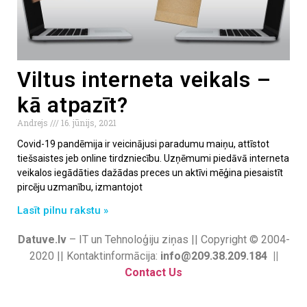
Viltus interneta veikals –
kā atpazīt?
Andrejs
16. jūnijs, 2021
Covid-19 pandēmija ir veicinājusi paradumu maiņu, attīstot
tiešsaistes jeb online tirdzniecību. Uzņēmumi piedāvā interneta
veikalos iegādāties dažādas preces un aktīvi mēģina piesaistīt
pircēju uzmanību, izmantojot
Lasīt pilnu rakstu »
Datuve.lv
– IT un Tehnoloģiju ziņas || Copyright © 2004-
2020 || Kontaktinformācija:
info@209.38.209.184 ||
Contact Us