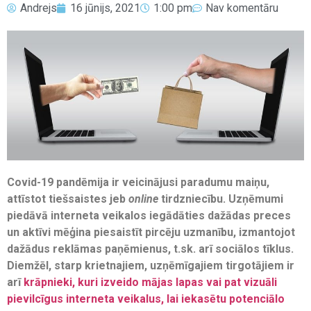
Andrejs
16 jūnijs, 2021
1:00 pm
Nav komentāru
Covid-19 pandēmija ir veicinājusi paradumu maiņu,
attīstot tiešsaistes jeb
online
tirdzniecību. Uzņēmumi
piedāvā interneta veikalos iegādāties dažādas preces
un aktīvi mēģina piesaistīt pircēju uzmanību, izmantojot
dažādus reklāmas paņēmienus, t.sk. arī sociālos tīklus.
Diemžēl, starp krietnajiem, uzņēmīgajiem tirgotājiem ir
arī
krāpnieki, kuri izveido mājas lapas vai pat vizuāli
pievilcīgus interneta veikalus, lai iekasētu potenciālo