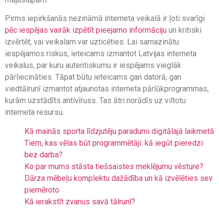
Pirms iepirkšanās nezināmā interneta veikalā ir ļoti svarīgi
pēc iespējas vairāk izpētīt pieejamo informāciju
un kritiski
izvērtēt, vai veikalam var uzticēties. Lai samazinātu
iespējamos riskus, ieteicams izmantot Latvijas interneta
veikalus, par kuru autentiskumu ir iespējams vieglāk
pārliecināties. Tāpat būtu ieteicams gan datorā, gan
viedtālrunī izmantot atjaunotas interneta pārlūkprogrammas,
kurām uzstādīts antivīruss. Tas ātri norādīs uz viltotu
interneta resursu.
Kā mainās sporta līdzjutēju paradumi digitālajā laikmetā
Tiem, kas vēlas būt programmētāji: kā iegūt pieredzi
bez darba?
Ko par mums stāsta tiešsaistes meklējumu vēsture?
Dārza mēbeļu komplektu dažādība un kā izvēlēties sev
piemēroto
Kā ierakstīt zvanus savā tālrunī?