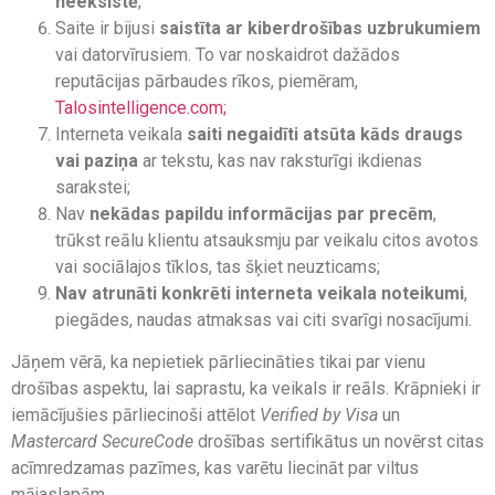
neeksistē
;
Saite ir bijusi
saistīta ar kiberdrošības uzbrukumiem
vai datorvīrusiem. To var noskaidrot dažādos
reputācijas pārbaudes rīkos, piemēram,
Talosintelligence.com;
Interneta veikala
saiti negaidīti atsūta kāds draugs
vai paziņa
ar tekstu, kas nav raksturīgi ikdienas
sarakstei;
Nav
nekādas papildu informācijas par precēm
,
trūkst reālu klientu atsauksmju par veikalu citos avotos
vai sociālajos tīklos, tas šķiet neuzticams;
Nav atrunāti konkrēti interneta veikala noteikumi
,
piegādes, naudas atmaksas vai citi svarīgi nosacījumi.
Jāņem vērā, ka nepietiek pārliecināties tikai par vienu
drošības aspektu, lai saprastu, ka veikals ir reāls. Krāpnieki ir
iemācījušies pārliecinoši attēlot
Verified by Visa
un
Mastercard SecureCode
drošības sertifikātus un novērst citas
acīmredzamas pazīmes, kas varētu liecināt par viltus
mājaslapām.