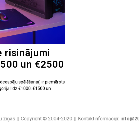
 risinājumi
1500 un €2500
ideospēļu spēlēšanai) ir piemērots
gorijā līdz €1000, €1500 un
u ziņas || Copyright © 2004-2020 || Kontaktinformācija:
info@20