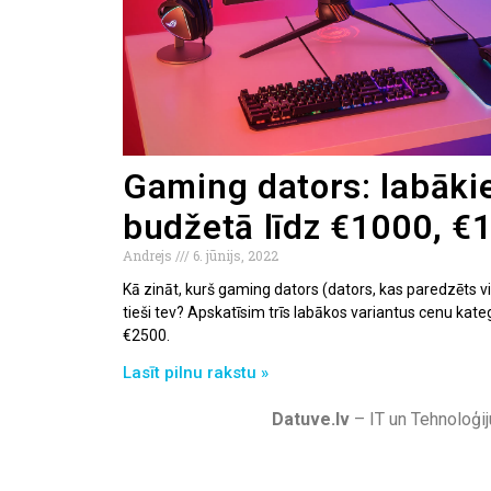
Gaming dators: labākie
budžetā līdz €1000, €
Andrejs
6. jūnijs, 2022
Kā zināt, kurš gaming dators (dators, kas paredzēts v
tieši tev? Apskatīsim trīs labākos variantus cenu kate
€2500.
Lasīt pilnu rakstu »
Datuve.lv
– IT un Tehnoloģij