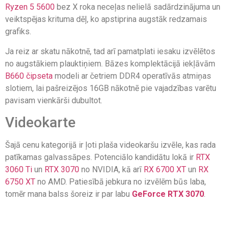
Ryzen 5 56
0
0
bez X roka neceļas nelielā sadārdzinājuma un
veiktspējas krituma dēļ, ko apstiprina augstāk redzamais
grafiks.
Ja reiz ar skatu nākotnē, tad arī pamatplati iesaku izvēlētos
no augstākiem plauktiņiem. Bāzes komplektācijā iekļāvām
B660 čipseta
modeli ar četriem DDR4 operatīvās atmiņas
slotiem, lai pašreizējos 16GB nākotnē pie vajadzības varētu
pavisam vienkārši dubultot.
Videokarte
Šajā cenu kategorijā ir ļoti plaša videokaršu izvēle, kas rada
patīkamas galvassāpes. Potenciālo kandidātu lokā ir
RTX
3060 Ti
un
RTX 3070
no NVIDIA, kā arī
RX 6700 XT
un
RX
6750 XT
no AMD. Patiesībā jebkura no izvēlēm būs laba,
tomēr mana balss šoreiz ir par labu
GeForce RTX 3070
.