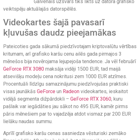
Galvenais uzsvars tiks likts uz datora grafisko
veiktspēju aktuālajās datorspēlēs.
Videokartes šajā pavasarī
kļuvušas daudz pieejamākas
Pateicoties gada sākumā piedzīvotajam kriptovalūtu vērtības
kritumam, arī grafisko karšu cenu ailēs gada pirmajos 3
mēnešos bija novērojama lejupejoša tendence. Ja vēl februārī
GeForce RTX 3080
maksāja vidēji 1500 EUR, tad maijā
atsevišķu modeļu cena nokritusi zem 1000 EUR atzīmes.
Procentuāli līdzīgu samazinājumu piedzīvojušas praktiski
visas jaunākās
GeForce
un
Radeon
videokartes, ieskaitot
vidējā segmenta dižpārdokli –
GeForce RTX 3060
, kuru
pašlaik var iegādāties jau sākot no 495 EUR, kamēr pirms
pāris mēnešiem par to vajadzēja atdot vismaz par 200 EUR
lielāku naudas summu.
Aprīlī grafisko karšu cenas sasniedza vēsturiski zemāko