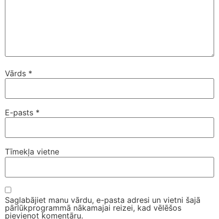
Vārds
*
E-pasts
*
Tīmekļa vietne
Saglabājiet manu vārdu, e-pasta adresi un vietni šajā
pārlūkprogrammā nākamajai reizei, kad vēlēšos
pievienot komentāru.