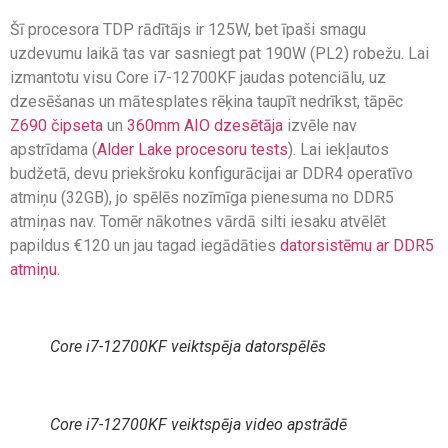
Šī procesora TDP rādītājs ir 125W, bet īpaši smagu
uzdevumu laikā tas var sasniegt pat 190W (PL2) robežu. Lai
izmantotu visu Core i7-12700KF jaudas potenciālu, uz
dzesēšanas un mātesplates rēķina taupīt nedrīkst, tāpēc
Z690 čipseta
un
36
0
mm AIO dzesētāja
izvēle nav
apstrīdama (
Alder Lake procesoru tests
). Lai iekļautos
budžetā, devu priekšroku konfigurācijai ar DDR4 operatīvo
atmiņu (32GB), jo spēlēs nozīmīga pienesuma no DDR5
atmiņas nav. Tomēr nākotnes vārdā silti iesaku atvēlēt
papildus €120 un jau tagad iegādāties
datorsistēmu ar DDR5
atmiņu
.
Core i7-12700KF veiktspēja datorspēlēs
Core i7-12700KF veiktspēja video apstrādē