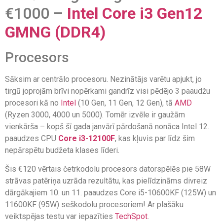
€1000 –
Intel Core i3 Gen12
GMNG (DDR4)
Procesors
Sāksim ar centrālo procesoru. Nezinātājs varētu apjukt, jo
tirgū joprojām brīvi nopērkami gandrīz visi pēdējo 3 paaudžu
procesori kā no
Intel
(10 Gen, 11 Gen, 12 Gen), tā
AMD
(Ryzen 3000, 4000 un 5000). Tomēr izvēle ir gaužām
vienkārša – kopš šī gada janvārī pārdošanā nonāca Intel 12.
paaudzes CPU
Core i3-12100F
, kas kļuvis par līdz šim
nepārspētu budžeta klases līderi.
Šis €120 vērtais četrkodolu procesors datorspēlēs pie 58W
strāvas patēriņa uzrāda rezultātu, kas pielīdzināms divreiz
dārgākajiem 10. un 11. paaudzes Core i5-10600KF (125W) un
11600KF (95W) seškodolu procesoriem! Ar plašāku
veiktspējas testu var iepazīties
TechSpot
.