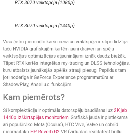
RTX 3070 veiktspēja (1080p)
RTX 3070 veiktspēja (1440p)
Visu četru pieminēto karšu cena un veiktspēja ir stipri līdzīga,
taču NVIDIA grafiskajām kartēm jauni draiveri un spēļu
veiktspējas optimizācijas atjauninājumi iznāk daudz biežāk.
Tāpat RTX kartēs integrētas ray-tracing un DLSS tehnoloģijas,
kuru atbalsts jaunākajās spēlēs strauji pieaug. Papildus tam
ļoti noderīga ir GeForce Experience programmatūra ar
ShadowPlay, Ansel u.c. funkcijām.
Kam piemērots?
Šī komplektācija ir optimāla datorspēļu baudīšanai uz
2K jeb
1440p izšķirtspējas monitoriem
. Grafiskā jauda ir pietiekama
arī populārāko Meta (Oculus), HTC Vive, Valve un šobrīd
pieprasītāko
HP Reverb G2
VR (virtuālās realitātes) briļļu