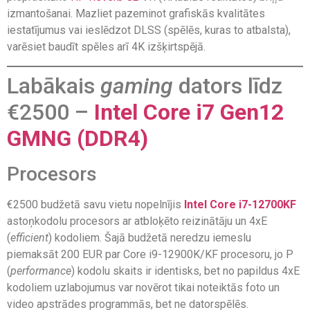
izmantošanai. Mazliet pazeminot grafiskās kvalitātes
iestatījumus vai ieslēdzot DLSS (spēlēs, kuras to atbalsta),
varēsiet baudīt spēles arī 4K izšķirtspējā.
Labākais
gaming
dators līdz
€2500 –
Intel Core i7 Gen12
GMNG (DDR4)
Procesors
€2500 budžetā savu vietu nopelnījis
Intel Core i7-12700KF
astoņkodolu procesors ar atbloķēto reizinātāju un 4xE
(
efficient
) kodoliem. Šajā budžetā neredzu iemeslu
piemaksāt 200 EUR par Core i9-12900K/KF procesoru, jo P
(
performance
) kodolu skaits ir identisks, bet no papildus 4xE
kodoliem uzlabojumus var novērot tikai noteiktās foto un
video apstrādes programmās, bet ne datorspēlēs.