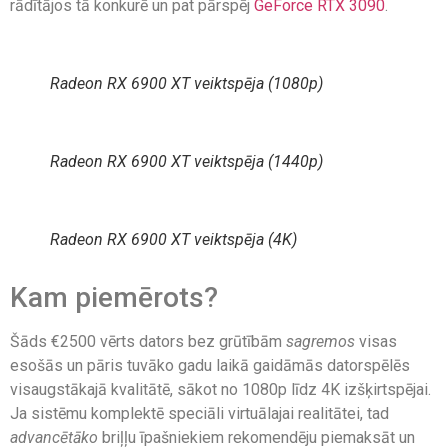
rādītājos tā konkurē un pat pārspēj
GeForce RTX 3090
.
Radeon RX 6900 XT veiktspēja (1080p)
Radeon RX 6900 XT veiktspēja (1440p)
Radeon RX 6900 XT veiktspēja (4K)
Kam piemērots?
Šāds €2500 vērts dators bez grūtībām
sagremos
visas
esošās un pāris tuvāko gadu laikā gaidāmās datorspēlēs
visaugstākajā kvalitātē, sākot no 1080p līdz 4K izšķirtspējai.
Ja sistēmu komplektē speciāli virtuālajai realitātei, tad
advancētāko
briļļu īpašniekiem rekomendēju piemaksāt un