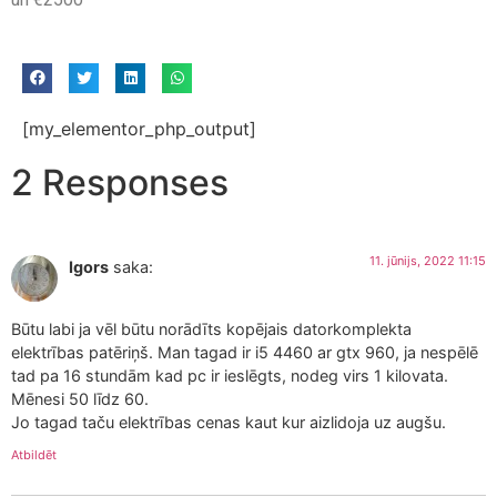
[my_elementor_php_output]
2 Responses
11. jūnijs, 2022 11:15
Igors
saka:
Būtu labi ja vēl būtu norādīts kopējais datorkomplekta
elektrības patēriņš. Man tagad ir i5 4460 ar gtx 960, ja nespēlē
tad pa 16 stundām kad pc ir ieslēgts, nodeg virs 1 kilovata.
Mēnesi 50 līdz 60.
Jo tagad taču elektrības cenas kaut kur aizlidoja uz augšu.
Atbildēt