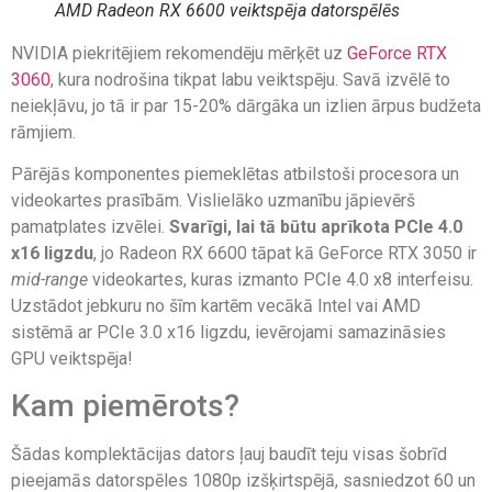
AMD Radeon RX 6600 veiktspēja datorspēlēs
NVIDIA piekritējiem rekomendēju mērķēt uz
GeForce RTX
3060
, kura nodrošina tikpat labu veiktspēju. Savā izvēlē to
neiekļāvu, jo tā ir par 15-20% dārgāka un izlien ārpus budžeta
rāmjiem.
Pārējās komponentes piemeklētas atbilstoši procesora un
videokartes prasībām. Vislielāko uzmanību jāpievērš
pamatplates izvēlei.
Svarīgi, lai tā būtu aprīkota PCIe 4.0
x16 ligzdu
, jo Radeon RX 6600 tāpat kā GeForce RTX 3050 ir
mid-range
videokartes, kuras izmanto PCIe 4.0 x8 interfeisu.
Uzstādot jebkuru no šīm kartēm vecākā Intel vai AMD
sistēmā ar PCIe 3.0 x16 ligzdu, ievērojami samazināsies
GPU veiktspēja!
Kam piemērots?
Šādas komplektācijas dators ļauj baudīt teju visas šobrīd
pieejamās datorspēles 1080p izšķirtspējā, sasniedzot 60 un