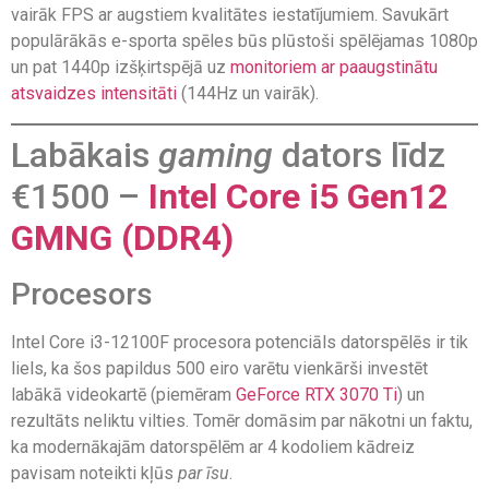
vairāk FPS ar augstiem kvalitātes iestatījumiem. Savukārt
populārākās e-sporta spēles būs plūstoši spēlējamas 1080p
un pat 1440p izšķirtspējā uz
monitoriem ar paaugstinātu
atsvaidzes intensitāti
(144Hz un vairāk).
Labākais
gaming
dators līdz
€1500 –
Intel Core i5 Gen12
GMNG (DDR4)
Procesors
Intel Core i3-12100F procesora potenciāls datorspēlēs ir tik
liels, ka šos papildus 500 eiro varētu vienkārši investēt
labākā videokartē (piemēram
GeForce RTX 3070 Ti
) un
rezultāts neliktu vilties. Tomēr domāsim par nākotni un faktu,
ka modernākajām datorspēlēm ar 4 kodoliem kādreiz
pavisam noteikti kļūs
par īsu
.