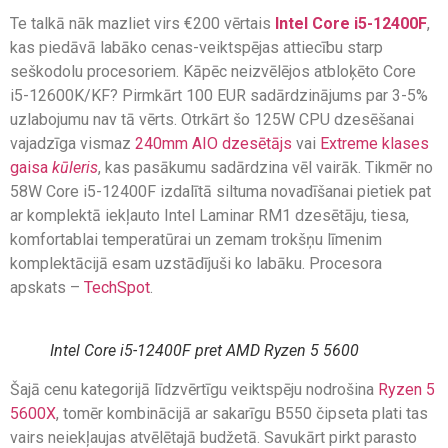
Te talkā nāk mazliet virs €200 vērtais
Intel Core i5-12400F
,
kas piedāvā labāko cenas-veiktspējas attiecību starp
seškodolu procesoriem. Kāpēc neizvēlējos atbloķēto Core
i5-12600K/KF? Pirmkārt 100 EUR sadārdzinājums par 3-5%
uzlabojumu nav tā vērts. Otrkārt šo 125W CPU dzesēšanai
vajadzīga vismaz
240mm AIO dzesētājs
vai
Extreme klases
gaisa
kūleris
, kas pasākumu sadārdzina vēl vairāk. Tikmēr no
58W Core i5-12400F izdalītā siltuma novadīšanai pietiek pat
ar komplektā iekļauto Intel Laminar RM1 dzesētāju, tiesa,
komfortablai temperatūrai un zemam trokšņu līmenim
komplektācijā esam uzstādījuši ko labāku. Procesora
apskats –
TechSpot
.
Intel Core i5-12400F pret AMD Ryzen 5 5600
Šajā cenu kategorijā līdzvērtīgu veiktspēju nodrošina
Ryzen 5
5600X
, tomēr kombinācijā ar sakarīgu B550 čipseta plati tas
vairs neiekļaujas atvēlētajā budžetā. Savukārt pirkt parasto