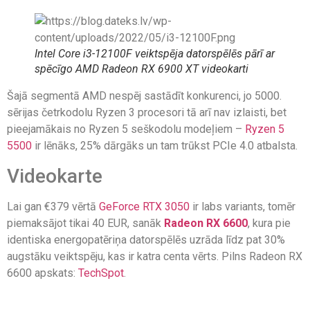
Intel Core i3-12100F veiktspēja datorspēlēs pārī ar
spēcīgo AMD Radeon RX 6900 XT videokarti
Šajā segmentā AMD nespēj sastādīt konkurenci, jo 5000.
sērijas četrkodolu Ryzen 3 procesori tā arī nav izlaisti, bet
pieejamākais no Ryzen 5 seškodolu modeļiem –
Ryzen 5
5500
ir lēnāks, 25% dārgāks un tam trūkst PCIe 4.0 atbalsta.
Videokarte
Lai gan €379 vērtā
GeForce RTX 3050
ir labs variants, tomēr
piemaksājot tikai 40 EUR, sanāk
Radeon RX 6600
, kura pie
identiska energopatēriņa datorspēlēs uzrāda līdz pat 30%
augstāku veiktspēju, kas ir katra centa vērts. Pilns Radeon RX
6600 apskats:
TechSpot
.