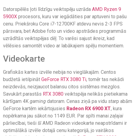
Datorspēlēs ļoti līdzīgu veiktspēju uzrāda
AMD Ryzen 9
5900X
procesors, kuru var iegādāties par aptuveni to pašu
cenu. Priekšroku Core i7-12700KF atdevu nevis 2-3 FPS
pārsvara, bet Adobe foto un video apstrādes programmās
uzrādītās veiktspējas dēļ. To varēsi sajust ikreiz, kad
vēlēsies samontēt video ar labākajiem spēļu momentiem.
Videokarte
Grafiskās kartes izvēle nebija no vieglākajām. Centos
budžetā ietilpināt
GeForce RTX 3080 Ti
, tomēr tas nekādi
neizdevās, neizjaucot balansu citos sistēmas mezglos.
Savukārt parastās
RTX 3080
veiktspēja nelikās pietiekama
kārtīgam 4K
gaming
datoram. Cenas ziņā pa vidu starp abām
GeForce kartēm iekārtojusies
Radeon RX 6900 XT
, kura
nopērkama jau sākot no 1149 EUR. Par spīti manai
zaļajai
pārliecībai, tieši šī AMD Radeon videokarte neapstrīdami ir
optimālākā izvēle dotajā cenu kategorijā, jo vairākos