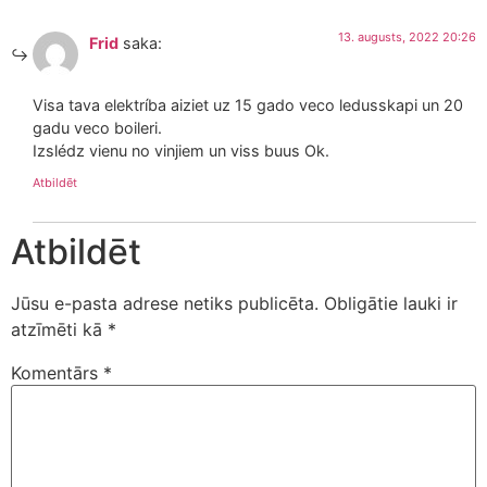
13. augusts, 2022 20:26
Frid
saka:
Visa tava elektríba aiziet uz 15 gado veco ledusskapi un 20
gadu veco boileri.
Izslédz vienu no vinjiem un viss buus Ok.
Atbildēt
Atbildēt
Jūsu e-pasta adrese netiks publicēta.
Obligātie lauki ir
atzīmēti kā
*
Komentārs
*