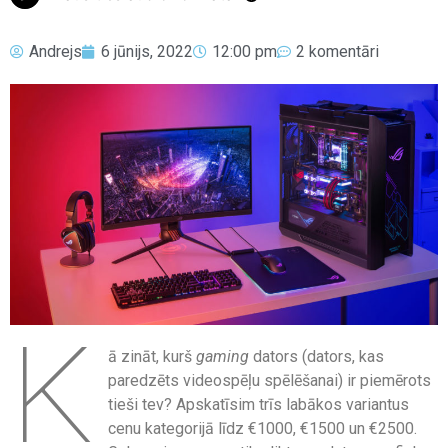
Andrejs
6 jūnijs, 2022
12:00 pm
2 komentāri
K
ā zināt, kurš
gaming
dators (dators, kas
paredzēts videospēļu spēlēšanai) ir piemērots
tieši tev? Apskatīsim trīs labākos variantus
cenu kategorijā līdz €1000, €1500 un €2500.