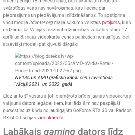
līmeni pēdējo 18 mēnešu laikā, bet nākamajās nedēļās
svārstības vairs nav novērojamas, kas liecina par
pieprasījuma un piedāvājuma izlīdzināšanos. To apstiprina
vācu medija
3denter.org
maija sākumā veiktais
pētījums
, kurā
redzams, ka Vācijas mazumtirdzniecības veikalos starp 17.
aprīli un 8. maiju videokaršu cenas palikušas nemainīgas, bet
atsevišķi modeļi pat kļuvuši dārgāki.
NVIDIA un AMD grafisko karšu cenu svārstības
Vācijā 2021. un 2022. gadā
Līdz ar to šī vasara ir ļoti piemērots brīdis jaunas videokartes
vai jauna datora iegādei tiem, kuri līdz šim nav paspējuši
pārsēsties
uz kādu no jaudīgajām GeForce RTX 30 vai Radeon
RX 6000 sērijas
videokartēm
.
Labākais
gaming
dators līdz