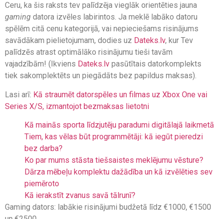
Ceru, ka šis raksts tev palīdzēja vieglāk orientēties jauna
gaming
datora izvēles labirintos. Ja meklē labāko datoru
spēlēm citā cenu kategorijā, vai nepieciešams risinājums
savādākam pielietojumam, dodies uz
Dateks.lv
, kur Tev
palīdzēs atrast optimālāko risinājumu tieši tavām
vajadzībām! (Ikviens
Dateks.lv
pasūtītais datorkomplekts
tiek sakomplektēts un piegādāts bez papildus maksas).
Lasi arī:
Kā straumēt datorspēles un filmas uz Xbox One vai
Series X/S, izmantojot bezmaksas lietotni
Kā mainās sporta līdzjutēju paradumi digitālajā laikmetā
Tiem, kas vēlas būt programmētāji: kā iegūt pieredzi
bez darba?
Ko par mums stāsta tiešsaistes meklējumu vēsture?
Dārza mēbeļu komplektu dažādība un kā izvēlēties sev
piemēroto
Kā ierakstīt zvanus savā tālrunī?
Gaming dators: labākie risinājumi budžetā līdz €1000, €1500
un €2500