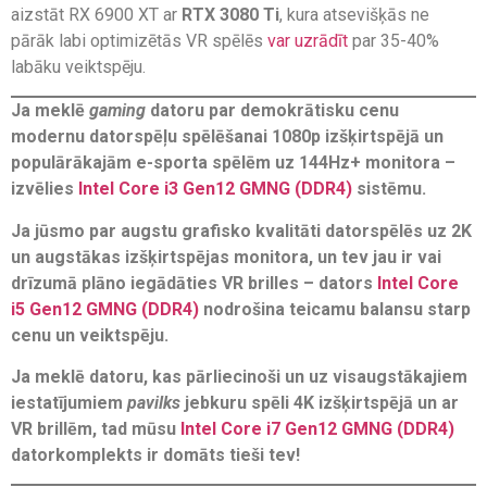
aizstāt RX 6900 XT ar
RTX 3080 Ti
, kura atsevišķās ne
pārāk labi optimizētās VR spēlēs
var uzrādīt
par 35-40%
labāku veiktspēju.
Ja meklē
gaming
datoru par demokrātisku cenu
modernu datorspēļu spēlēšanai 1080p izšķirtspējā un
populārākajām e-sporta spēlēm uz 144Hz+ monitora –
izvēlies
Intel Core i3 Gen12 GMNG (DDR4)
sistēmu.
Ja jūsmo par augstu grafisko kvalitāti datorspēlēs uz 2K
un augstākas izšķirtspējas monitora, un tev jau ir vai
drīzumā plāno iegādāties VR brilles – dators
Intel Core
i5 Gen12 GMNG (DDR4)
nodrošina teicamu balansu starp
cenu un veiktspēju.
Ja meklē datoru, kas pārliecinoši un uz visaugstākajiem
iestatījumiem
pavilks
jebkuru spēli 4K izšķirtspējā un ar
VR brillēm, tad mūsu
Intel Core i7 Gen12 GMNG (DDR4)
datorkomplekts ir domāts tieši tev!