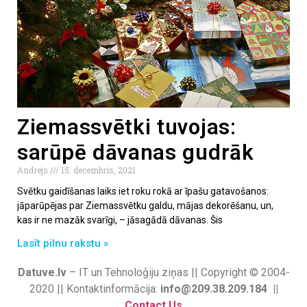
Ziemassvētki tuvojas:
sarūpē dāvanas gudrāk
Andrejs
15. decembris, 2021
Svētku gaidīšanas laiks iet roku rokā ar īpašu gatavošanos:
jāparūpējas par Ziemassvētku galdu, mājas dekorēšanu, un,
kas ir ne mazāk svarīgi, – jāsagādā dāvanas. Šis
Lasīt pilnu rakstu »
Datuve.lv
– IT un Tehnoloģiju ziņas || Copyright © 2004-
2020 || Kontaktinformācija:
info@209.38.209.184 ||
Contact Us