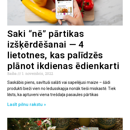
Saki “nē” pārtikas
izšķērdēšanai — 4
lietotnes, kas palīdzēs
plānot ikdienas ēdienkarti
Baiba
1. novembris, 2022
Saskābis piens, savītuši salāti vai sapelējusi maize – šādi
produkti bieži vien no ledusskapja nonāk tieši miskastē. Tiek
lēsts, ka aptuveni viena trešdaļa pasaules pārtikas
Lasīt pilnu rakstu »