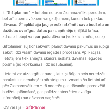
2. “
Giftplanner
” – lietotne ne tikai Ziemassvētku periodam,
bet arī citiem svētkiem vai gadījumiem, kuriem tiek pirktas
dāvanas. Šī
aplikācija ļauj precīzi atzīmēt savu budžetu un
dažādus svarīgus datus par saņēmēju
(mīļākā krāsa,
adrese, hobiji)
vai
par pašu dāvanu
(veikals, izmērs, cena).
Giftplanner ļauj konsekventi plānot dāvanu pirkumus un rūpīgi
sekot līdzi visam dāvanu iegādes procesam. Aplikācijas
lietotājiem tiek sniegts skaidrs ieskats dāvanas iegādes
posmā (no iepirkšanās līdz nosūtīšanai).
Lietotni var aizsargāt ar paroli, lai ziņkārīgas acis neredzētu
sarakstu un nesabojātu pārsteigumu. Izmanto šo lietotni arī
pēc Ziemassvētkiem – tā noderēs gan dāvanām paredzētā
budžeta plānošanā, gan palīdzot atcerēties svarīgu
informāciju par dāvanas saņēmēju.
iOS versija –
GiftPlanner