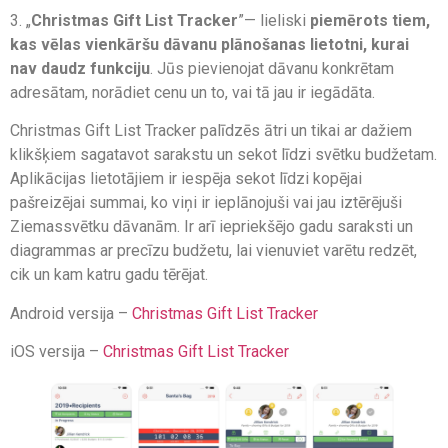
3. „
Christmas Gift List Tracker
”— lieliski
piemērots tiem,
kas vēlas vienkāršu dāvanu plānošanas lietotni, kurai
nav daudz funkciju
. Jūs pievienojat dāvanu konkrētam
adresātam, norādiet cenu un to, vai tā jau ir iegādāta.
Christmas Gift List Tracker palīdzēs ātri un tikai ar dažiem
klikšķiem sagatavot sarakstu un sekot līdzi svētku budžetam.
Aplikācijas lietotājiem ir iespēja sekot līdzi kopējai
pašreizējai summai, ko viņi ir ieplānojuši vai jau iztērējuši
Ziemassvētku dāvanām. Ir arī iepriekšējo gadu saraksti un
diagrammas ar precīzu budžetu, lai vienuviet varētu redzēt,
cik un kam katru gadu tērējat.
Android versija –
Christmas Gift List Tracker
iOS versija –
Christmas Gift List Tracker