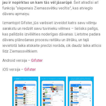
jau ir nopirktas un kam tās vēl jāsarūpē
. Šeit atradīsi arī
funkciju “slepenais Ziemassvētku vecītis”, kas atvieglo
dāvanu apmaiņu.
Izmantojot Gifster, jūs varēsiet izveidot katrs savu vēlmju
sarakstu un redzēt savu tuvinieku vēlmes – lielisks palīgs,
kas palīdzēs izvēlēties noderīgas dāvanas. Lietotne padara
dāvanu plānošanas procesu raitāku un ātrāku, un tajā
ievietotā laika atskaite precīzi norāda, cik daudz laika atlicis
līdz Ziemassvētkiem.
Android versija –
Gifster
iOS versija –
Gifster