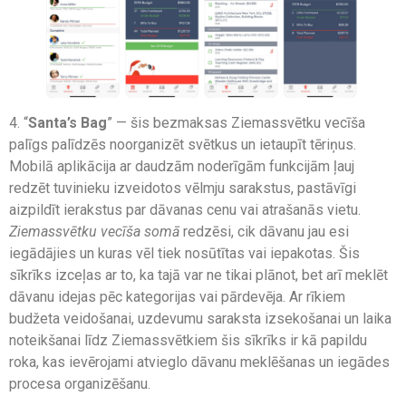
4. “
Santa’s Bag
” — šis bezmaksas Ziemassvētku vecīša
palīgs palīdzēs noorganizēt svētkus un ietaupīt tēriņus.
Mobilā aplikācija ar daudzām noderīgām funkcijām ļauj
redzēt tuvinieku izveidotos vēlmju sarakstus, pastāvīgi
aizpildīt ierakstus par dāvanas cenu vai atrašanās vietu.
Ziemassvētku vecīša somā
redzēsi, cik dāvanu jau esi
iegādājies un kuras vēl tiek nosūtītas vai iepakotas. Šis
sīkrīks izceļas ar to, ka tajā var ne tikai plānot, bet arī meklēt
dāvanu idejas pēc kategorijas vai pārdevēja. Ar rīkiem
budžeta veidošanai, uzdevumu saraksta izsekošanai un laika
noteikšanai līdz Ziemassvētkiem šis sīkrīks ir kā papildu
roka, kas ievērojami atvieglo dāvanu meklēšanas un iegādes
procesa organizēšanu.