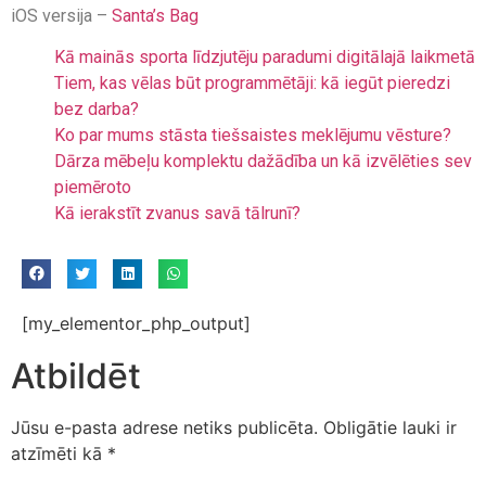
iOS versija –
Santa’s Bag
Kā mainās sporta līdzjutēju paradumi digitālajā laikmetā
Tiem, kas vēlas būt programmētāji: kā iegūt pieredzi
bez darba?
Ko par mums stāsta tiešsaistes meklējumu vēsture?
Dārza mēbeļu komplektu dažādība un kā izvēlēties sev
piemēroto
Kā ierakstīt zvanus savā tālrunī?
[my_elementor_php_output]
Atbildēt
Jūsu e-pasta adrese netiks publicēta.
Obligātie lauki ir
atzīmēti kā
*