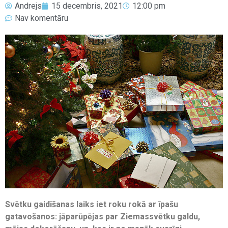
Andrejs
15 decembris, 2021
12:00 pm
Nav komentāru
Svētku gaidīšanas laiks iet roku rokā ar īpašu
gatavošanos: jāparūpējas par Ziemassvētku galdu,