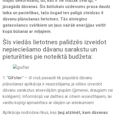
mājas dekorēšanu, un, kas ir ne mazāk svarīgi, –
jāsagādā dāvanas. Šis būtiskais uzdevums prasa daudz
laika un pacietības, taču šogad tev palīgā steidzas 4
dāvanu plānošanas lietotnes. Tās atvieglos
gatavošanos svētkiem un ļaus vairāk enerģijas veltīt
kopā būšanai ar mīļajiem.
Šīs viedās lietotnes palīdzēs izveidot
nepieciešamo dāvanu sarakstu un
pieturēties pie noteiktā budžeta:
1. “
Gifster
” — šī visā pasaulē tik populārā dāvanu
plānošanas aplikācija ir neaizstājama, ja vēlies izveidot
dāvanu sarakstus atsevišķām grupām (ģimenei, draugiem vai
kolēģiem). Informācijā var dalīties ar citiem iesaistītajiem, lai
varētu kopīgi apmainīties ar idejām un ieteikumiem.
Aplikācija nodrošina rīkus, kas
ļauj atzīmēt, kam dāvanas