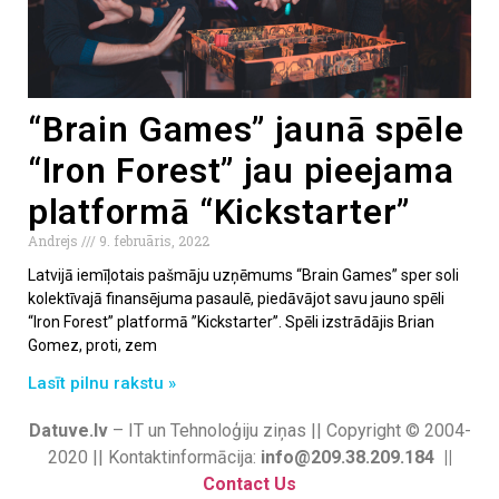
“Brain Games” jaunā spēle
“Iron Forest” jau pieejama
platformā “Kickstarter”
Andrejs
9. februāris, 2022
Latvijā iemīļotais pašmāju uzņēmums “Brain Games” sper soli
kolektīvajā finansējuma pasaulē, piedāvājot savu jauno spēli
“Iron Forest” platformā ’’Kickstarter’’. Spēli izstrādājis Brian
Gomez, proti, zem
Lasīt pilnu rakstu »
Datuve.lv
– IT un Tehnoloģiju ziņas || Copyright © 2004-
2020 || Kontaktinformācija:
info@209.38.209.184 ||
Contact Us