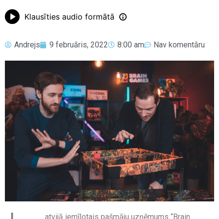
Klausīties audio formātā
Andrejs
9 februāris, 2022
8:00 am
Nav komentāru
atvijā iemīļotais pašmāju uzņēmums “Brain