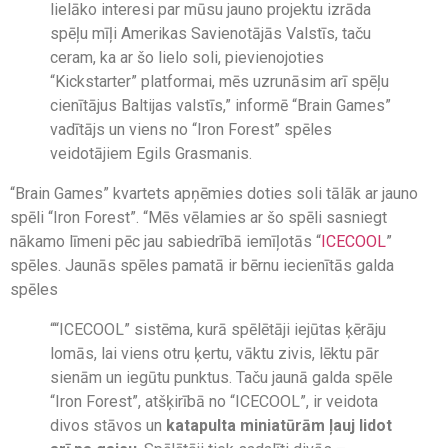
lielāko interesi par mūsu jauno projektu izrāda
spēļu mīļi Amerikas Savienotājās Valstīs, taču
ceram, ka ar šo lielo soli, pievienojoties
“Kickstarter” platformai, mēs uzrunāsim arī spēļu
cienītājus Baltijas valstīs,” informē “Brain Games”
vadītājs un viens no “Iron Forest” spēles
veidotājiem Egils Grasmanis.
“Brain Games” kvartets apņēmies doties soli tālāk ar jauno
spēli “Iron Forest”. “Mēs vēlamies ar šo spēli sasniegt
nākamo līmeni pēc jau sabiedrībā iemīļotās “
ICECOOL
”
spēles. Jaunās spēles pamatā ir bērnu iecienītās galda
spēles
““ICECOOL” sistēma, kurā spēlētāji iejūtas ķērāju
lomās, lai viens otru ķertu, vāktu zivis, lēktu pār
sienām un iegūtu punktus. Taču jaunā galda spēle
“Iron Forest”, atšķirībā no “ICECOOL”, ir
veidota
divos stāvos un
katapulta miniatūrām ļauj lidot