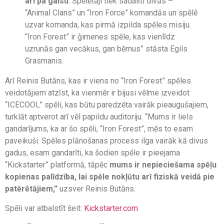
arī pa gaisu
. Spēlētāji tiek sadalīti divās –
“Animal Clans” un “Iron Force” komandās un spēlē
uzvar komanda, kas pirmā izpilda spēles misiju.
“Iron Forest” ir ģimenes spēle, kas vienlīdz
uzrunās gan vecākus, gan bērnus” stāsta Egils
Grasmanis.
Arī Reinis Butāns, kas ir viens no “Iron Forest” spēles
veidotājiem atzīst, ka vienmēr ir bijusi vēlme izveidot
“ICECOOL’’ spēli, kas būtu paredzēta vairāk pieaugušajiem,
turklāt aptverot arī vēl papildu auditoriju. “Mums ir liels
gandarījums, ka ar šo spēli, “Iron Forest”, mēs to esam
paveikuši. Spēles plānošanas process ilga vairāk kā divus
gadus, esam gandarīti, ka šodien spēle ir pieejama
“Kickstarter” platformā, tāpēc
mums ir nepieciešama spēļu
kopienas palīdzība, lai spēle nokļūtu arī fiziskā veidā pie
patērētājiem,”
uzsver Reinis Butāns.
Spēli var atbalstīt šeit:
Kickstarter.com