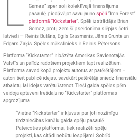
L
Games” sper soli kolektīvajā finansējuma
pasaulē, piedāvājot savu jauno
spēli
“Iron Forest”
platformā ’’Kickstarter’
’. Spēli izstrādājis Brian
Gomez, proti, zem šī pseidonīma slēpjas četri
latvieši — Reinis Butāns, Egils Grasmanis, Jānis Grunte un
Edgars Zaķis. Spēles mākslinieks ir Reinis Pētersons.
Platforma “Kickstarter” ir bāzēta Amerikas Savienotajās
Valstīs un palīdz radošiem projektiem tapt realizētiem.
Platforma saved kopā projektu autorus ar patērētājiem –
autori šeit publicē idejas, savukārt patērētāji sniedz finansiālu
atbalstu, lai idejas varētu īstenot. Tieši galda spēles pērn
veidoja aptuveni trešdaļu no “Kickstarter” platformas
apgrozījuma.
“Vietne “Kickstarter” ir kļuvusi par ļoti nozīmīgu
tirdzniecības kanālu galda spēļu pasaulē.
Pateicoties platformai, tiek realizēti spēļu
projekti, kas citādi nebūtu iespējami. Šobrīd