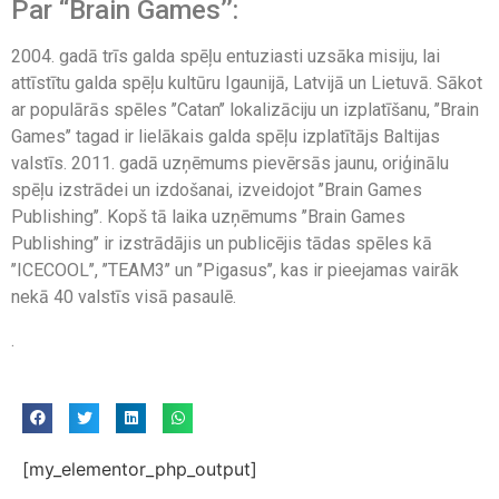
Par “Brain Games’’:
2004. gadā trīs galda spēļu entuziasti uzsāka misiju, lai
attīstītu galda spēļu kultūru Igaunijā, Latvijā un Lietuvā. Sākot
ar populārās spēles ’’Catan’’ lokalizāciju un izplatīšanu, ’’Brain
Games’’ tagad ir lielākais galda spēļu izplatītājs Baltijas
valstīs. 2011. gadā uzņēmums pievērsās jaunu, oriģinālu
spēļu izstrādei un izdošanai, izveidojot ’’Brain Games
Publishing’’. Kopš tā laika uzņēmums ’’Brain Games
Publishing’’ ir izstrādājis un publicējis tādas spēles kā
’’ICECOOL’’, ’’TEAM3’’ un ’’Pigasus’’, kas ir pieejamas vairāk
nekā 40 valstīs visā pasaulē.
.
[my_elementor_php_output]