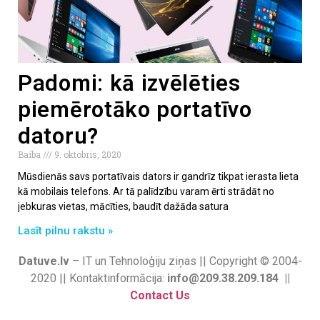
Padomi: kā izvēlēties
piemērotāko portatīvo
datoru?
Baiba
9. oktobris, 2020
Mūsdienās savs portatīvais dators ir gandrīz tikpat ierasta lieta
kā mobilais telefons. Ar tā palīdzību varam ērti strādāt no
jebkuras vietas, mācīties, baudīt dažāda satura
Lasīt pilnu rakstu »
Datuve.lv
– IT un Tehnoloģiju ziņas || Copyright © 2004-
2020 || Kontaktinformācija:
info@209.38.209.184 ||
Contact Us