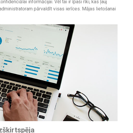
idenciālai informācijai. Vēl tai ir īpaši rīki, kas ļauj
administratoram pārvaldīt visas ierīces. Mājas lietošanai
zšķirtspēja