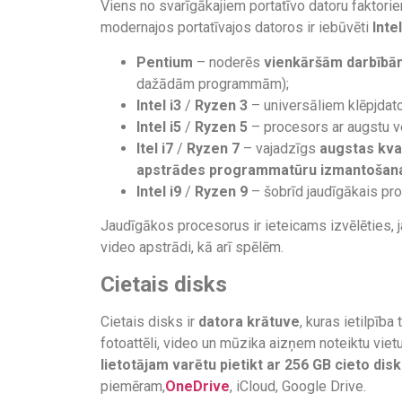
Viens no svarīgākajiem portatīvo datoru faktoriem
modernajos portatīvajos datoros ir iebūvēti
Intel
Pentium
– noderēs
vienkāršām darbībā
dažādām programmām);
Intel i3
/
Ryzen 3
– universāliem klēpjdat
Intel i5
/
Ryzen 5
– procesors ar augstu ve
Itel i7
/
Ryzen 7
­– vajadzīgs
augstas kva
apstrādes programmatūru izmantošan
Intel i9
/
Ryzen 9
– šobrīd jaudīgākais pr
Jaudīgākos procesorus ir ieteicams izvēlēties, 
video apstrādi, kā arī spēlēm.
Cietais disks
Cietais disks ir
datora krātuve
, kuras ietilpīb
fotoattēli, video un mūzika aizņem noteiktu viet
lietotājam varētu pietikt ar 256 GB cieto dis
piemēram,
OneDrive
, iCloud, Google Drive.