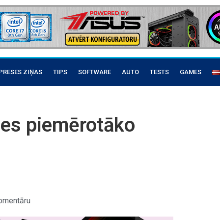
PRESES ZIŅAS
TIPS
SOFTWARE
AUTO
TESTS
GAMES
ies piemērotāko
omentāru