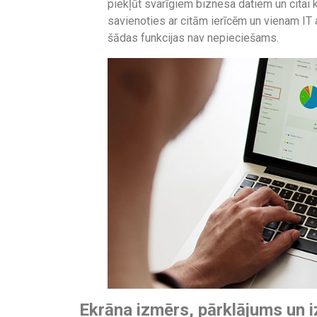
piekļūt svarīgiem biznesa datiem un citai konf
savienoties ar citām ierīcēm un vienam IT 
šādas funkcijas nav nepieciešams.
Ekrāna izmērs, pārklājums un i