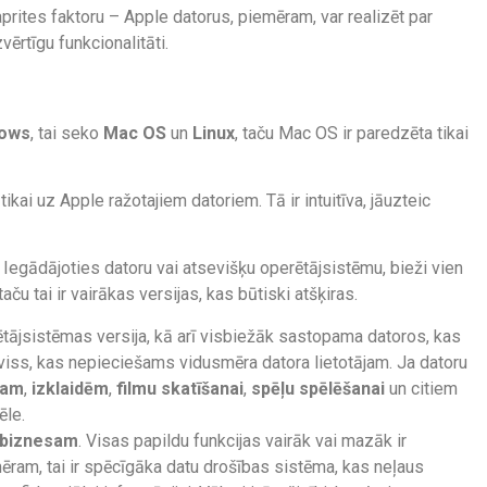
 aprites faktoru – Apple datorus, piemēram, var realizēt par
vērtīgu funkcionalitāti.
ows
, tai seko
Mac OS
un
Linux
, taču Mac OS ir paredzēta tikai
kai uz Apple ražotajiem datoriem. Tā ir intuitīva, jāuzteic
Iegādājoties datoru vai atsevišķu operētājsistēmu, bieži vien
u tai ir vairākas versijas, kas būtiski atšķiras.
tājsistēmas versija, kā arī visbiežāk sastopama datoros, kas
 viss, kas nepieciešams vidusmēra datora lietotājam. Ja datoru
bam
,
izklaidēm
,
filmu skatīšanai
,
spēļu spēlēšanai
un citiem
ēle.
biznesam
. Visas papildu funkcijas vairāk vai mazāk ir
ēram, tai ir spēcīgāka datu drošības sistēma, kas neļaus