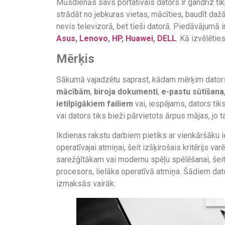
Mūsdienās savs portatīvais dators ir gandrīz tikp
strādāt no jebkuras vietas, mācīties, baudīt dažād
nevis televizorā, bet tieši datorā. Piedāvājumā 
Asus
,
Lenovo
,
HP
,
Huawei
,
DELL
. Kā izvēlēti
Mērķis
Sākumā vajadzētu saprast, kādam mērķim dators v
mācībām
,
biroja dokumenti
,
e-pastu sūtīšana
ietilpīgākiem failiem
vai, iespējams, dators tik
vai dators tiks bieži pārvietots ārpus mājas, jo t
Ikdienas rakstu darbiem pietiks ar vienkāršāku i
operatīvajai atmiņai, šeit izšķirošais kritērijs v
sarežģītākam vai modernu spēļu spēlēšanai, šeit
procesors, lielāka operatīvā atmiņa. Šādiem dator
izmaksās vairāk.