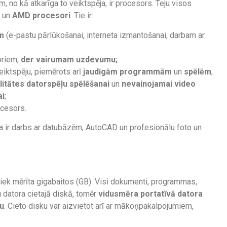
, no kā atkarīga to veiktspēja, ir procesors. Teju visos
un
AMD procesori
. Tie ir:
m
(e-pastu pārlūkošanai, interneta izmantošanai, darbam ar
oriem,
der vairumam uzdevumu;
iktspēju, piemērots arī
jaudīgām programmām
un
spēlēm
;
litātes datorspēļu spēlēšanai
un
nevainojamai video
ai
;
ocesors.
ja ir darbs ar datubāzēm, AutoCAD un profesionālu foto un
a tiek mērīta gigabaitos (GB). Visi dokumenti, programmas,
u datora cietajā diskā, tomēr
vidusmēra portatīvā datora
ku
. Cieto disku var aizvietot arī ar mākoņpakalpojumiem,