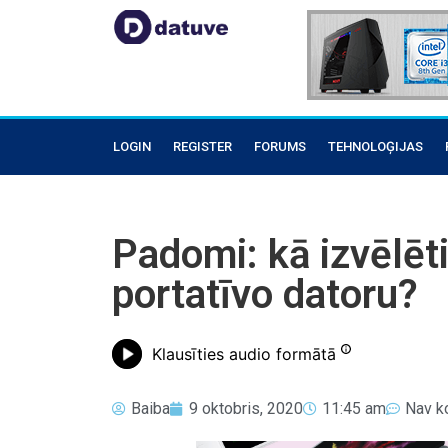
LOGIN
REGISTER
FORUMS
TEHNOLOĢIJAS
Padomi: kā izvēlēt
portatīvo datoru?
Klausīties audio formātā
Baiba
9 oktobris, 2020
11:45 am
Nav k