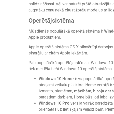
salīdzināšanai. Vēl var paturēt prātā otrreizējās
augstāku cenu nekā citu ražotāju modeļus ar līdz
Operētājsistēma
Mūsdienās populārākā operētājsistēma ir
Wind
Apple produktiem.
Apple operētājsistēma OS X pilnvērtīgi darbojas ti
sinerģiju ar citām Apple iekārtām.
Pati populārākā operētājsistēma ir Windows 10. 
tiek meklēta tieši Windows 10 operētājsistēma, tač
Windows 10 Home
ir vispopulārākā operē
pieejami veikalu plauktos. Home versijā ir
izmanto, piemēram,
mācībām
,
biroja dar
parastiem darbiem, Home būs ļoti laba izv
Windows 10 Pro
versija vairāk paredzēta
orientētas uz lietišķajām vajadzībām. Piem