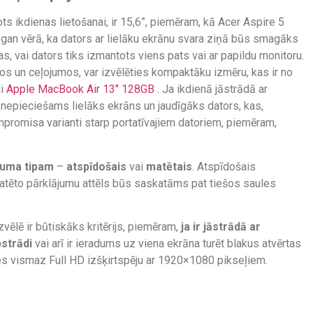
ots ikdienas lietošanai, ir 15,6”, piemēram, kā Acer Aspire 5
gan vērā, ka dators ar lielāku ekrānu svara ziņā būs smagāks
s, vai dators tiks izmantots viens pats vai ar papildu monitoru.
os un ceļojumos, var izvēlēties kompaktāku izmēru, kas ir no
i
Apple MacBook Air 13″ 128GB
. Ja ikdienā jāstrādā ar
s nepieciešams lielāks ekrāns un jaudīgāks dators, kas,
ompromisa varianti starp portatīvajiem datoriem, piemēram,
juma tipam
–
atspīdošais
vai
matētais
. Atspīdošais
atēto pārklājumu attēls būs saskatāms pat tiešos saules
zvēlē ir būtiskāks kritērijs, piemēram,
ja ir jāstrādā ar
strādi
vai arī ir ieradums uz viena ekrāna turēt blakus atvērtas
es vismaz Full HD izšķirtspēju ar 1920×1080 pikseļiem.