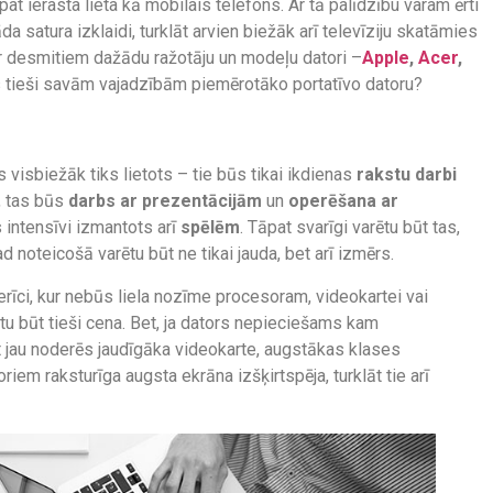
at ierasta lieta kā mobilais telefons. Ar tā palīdzību varam ērti
a satura izklaidi, turklāt arvien biežāk arī televīziju skatāmies
ir desmitiem dažādu ražotāju un modeļu datori –
Apple
,
Acer
,
es tieši savām vajadzībām piemērotāko portatīvo datoru?
isbiežāk tiks lietots – tie būs tikai ikdienas
rakstu darbi
, tas būs
darbs ar prezentācijām
un
operēšana ar
s intensīvi izmantots arī
spēlēm
. Tāpat svarīgi varētu būt tas,
ad noteicošā varētu būt ne tikai jauda, bet arī izmērs.
erīci, kur nebūs liela nozīme procesoram, videokartei vai
arētu būt tieši cena. Bet, ja dators nepieciešams kam
 jau noderēs jaudīgāka videokarte, augstākas klases
iem raksturīga augsta ekrāna izšķirtspēja, turklāt tie arī