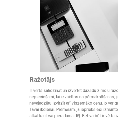
Ražotājs
Ir vērts salīdzināt un izvērtēt dažādu zīmolu ra
nepieciešami, lai izvairītos no pārmaksāšanas, j
nevajadzētu izvirzīt arī viszemāko cenu, jo var 
Tavai ikdienai. Piemēram, ja iepriekš esi izmant
atkal kaut vai pieraduma dēļ. Bet varbūt ir vērts 