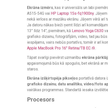
Ekrāna izmērs
, kas ir universāls un labi piemēr
A515-54G vai
HP Laptop 15s-fq1900ny
. Jāņem 
nekā ierīces ar mazāku ekrānu. Jāņem vērā arī ta
Ja datoru nākas bieži ņemt līdzi arī komandējum
13” līdz 14”, piemēram, kā
Lenovo Yoga C630
va
grafisko dizainu, fotogrāfijām, video, tad jau bū
iespējams, vairs nebūs portatīvs, tomēr ir arī k
Apple MacBook Pro 16″ Retina/TB EC i9
.
Tāpat svarīgi pievērst uzmanību
ekrāna pārklā
apgaismojumā būs kā spogulis, bet ekrānā ar m
staros.
Ekrāna izšķirtspēja pikseļos
portatīvā datora i
grafisko dizainu
,
datu analītiku
,
video/foto ap
vairākas programmas. Standartā iesaka izvēlēti
Procesors