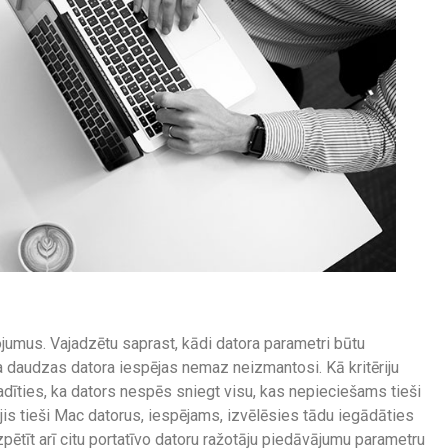
žojumus. Vajadzētu saprast, kādi datora parametri būtu
a daudzas datora iespējas nemaz neizmantosi. Kā kritēriju
gadīties, ka dators nespēs sniegt visu, kas nepieciešams tieši
ojis tieši Mac datorus, iespējams, izvēlēsies tādu iegādāties
izpētīt arī citu portatīvo datoru ražotāju piedāvājumu parametru