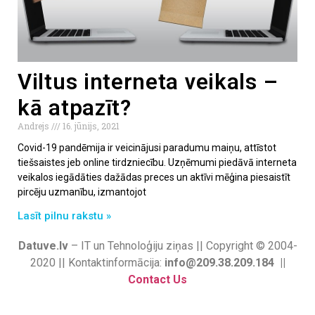
Viltus interneta veikals –
kā atpazīt?
Andrejs
16. jūnijs, 2021
Covid-19 pandēmija ir veicinājusi paradumu maiņu, attīstot
tiešsaistes jeb online tirdzniecību. Uzņēmumi piedāvā interneta
veikalos iegādāties dažādas preces un aktīvi mēģina piesaistīt
pircēju uzmanību, izmantojot
Lasīt pilnu rakstu »
Datuve.lv
– IT un Tehnoloģiju ziņas || Copyright © 2004-
2020 || Kontaktinformācija:
info@209.38.209.184 ||
Contact Us