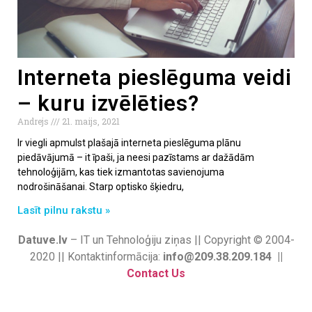
Interneta pieslēguma veidi
– kuru izvēlēties?
Andrejs
21. maijs, 2021
Ir viegli apmulst plašajā interneta pieslēguma plānu
piedāvājumā – it īpaši, ja neesi pazīstams ar dažādām
tehnoloģijām, kas tiek izmantotas savienojuma
nodrošināšanai. Starp optisko šķiedru,
Lasīt pilnu rakstu »
Datuve.lv
– IT un Tehnoloģiju ziņas || Copyright © 2004-
2020 || Kontaktinformācija:
info@209.38.209.184 ||
Contact Us