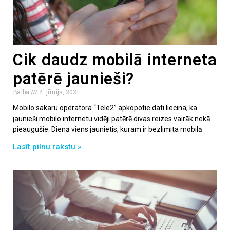
Cik daudz mobilā interneta
patērē jaunieši?
Baiba
4. jūnijs, 2021
Mobilo sakaru operatora “Tele2” apkopotie dati liecina, ka
jaunieši mobilo internetu vidēji patērē divas reizes vairāk nekā
pieaugušie. Dienā viens jaunietis, kuram ir bezlimita mobilā
Lasīt pilnu rakstu »