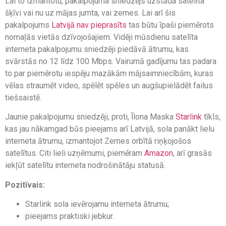
Lai to izmantotu, pakalpojuma sniedzējs uzstāda satelīta
šķīvi vai nu uz mājas jumta, vai zemes. Lai arī šis
pakalpojums
Latvijā nav pieprasīts
tas būtu īpaši piemērots
nomaļās vietās dzīvojošajiem. Vidēji mūsdienu satelīta
interneta pakalpojumu sniedzēji piedāvā ātrumu, kas
svārstās no 12 līdz 100 Mbps. Vairumā gadījumu tas padara
to par piemērotu iespēju mazākām mājsaimniecībām, kuras
vēlas straumēt video, spēlēt spēles un augšupielādēt failus
tiešsaistē.
Jaunie pakalpojumu sniedzēji, proti, Īlona Maska
Starlink
tīkls,
kas jau nākamgad būs pieejams arī Latvijā, sola panākt lielu
interneta ātrumu, izmantojot Zemes orbītā riņķojošos
satelītus. Citi lieli uzņēmumi, piemēram
Amazon
, arī grasās
iekļūt satelītu interneta nodrošinātāju statusā.
Pozitīvais:
Starlink sola ievērojamu interneta ātrumu;
pieejams praktiski jebkur.