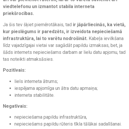
viedtelefonu un izmantot stabila interneta
priekšrocības.
Ja šis tev šķiet piemērotākais, tad
ir jāpārliecinās, ka vietā,
kur pieslēgums ir paredzēts, ir izveidota nepieciešamā
infrastruktūra, lai to varētu nodrošināt.
Kabeļa ievilkšana
līdz vajadzīgajai vietai var sagādāt papildu izmaksas, bet, ja
šāds internets nepieciešams darbam ar lielu datu apjomu, tad
tas noteikti atmaksāsies.
Pozitīvais:
liels interneta ātrums;
iespējama apjomīga un ātra datu apmaiņa;
interneta stabilitāte.
Negatīvais:
nepieciešama papildu infrastruktūra,
nepieciešams papildu rūteris tīkla tālākai sadalīšanai.