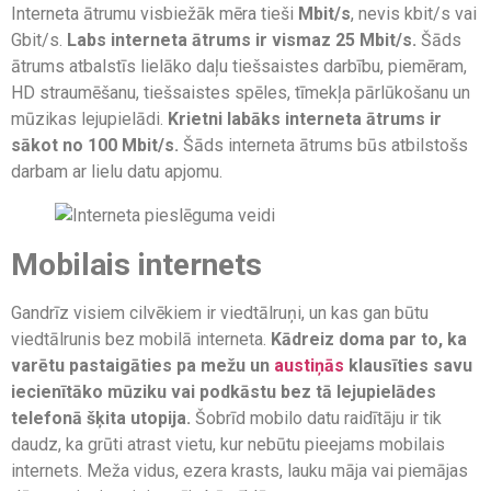
Interneta ātrumu visbiežāk mēra tieši
Mbit/s
, nevis kbit/s vai
Gbit/s.
Labs interneta ātrums ir vismaz 25 Mbit/s.
Šāds
ātrums atbalstīs lielāko daļu tiešsaistes darbību, piemēram,
HD straumēšanu, tiešsaistes spēles, tīmekļa pārlūkošanu un
mūzikas lejupielādi.
Krietni labāks interneta ātrums ir
sākot no 100 Mbit/s.
Šāds interneta ātrums būs atbilstošs
darbam ar lielu datu apjomu.
Mobilais internets
Gandrīz visiem cilvēkiem ir viedtālruņi, un kas gan būtu
viedtālrunis bez mobilā interneta.
Kādreiz doma par to, ka
varētu pastaigāties pa mežu un
austiņās
klausīties savu
iecienītāko mūziku vai podkāstu bez tā lejupielādes
telefonā šķita utopija.
Šobrīd mobilo datu raidītāju ir tik
daudz, ka grūti atrast vietu, kur nebūtu pieejams mobilais
internets. Meža vidus, ezera krasts, lauku māja vai piemājas