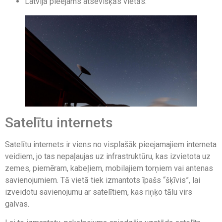
Latvijā pieejams atsevišķās vietās.
Satelītu internets
Satelītu internets ir viens no visplašāk pieejamajiem interneta
veidiem, jo ​​tas nepaļaujas uz infrastruktūru, kas izvietota uz
zemes, piemēram, kabeļiem, mobilajiem torņiem vai antenas
savienojumiem. Tā vietā tiek izmantots īpašs “šķīvis”, lai
izveidotu savienojumu ar satelītiem, kas riņķo tālu virs
galvas.