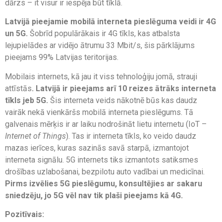
dārzs – it visur ir iespēja būt tīklā.
Latvijā pieejamie mobilā interneta pieslēguma veidi ir 4G
un 5G.
Šobrīd populārākais ir 4G tīkls, kas atbalsta
lejupielādes ar vidējo ātrumu 33 Mbit/s, šis pārklājums
pieejams 99% Latvijas teritorijas.
Mobilais internets, kā jau it viss tehnoloģiju jomā, strauji
attīstās
. Latvijā ir pieejams arī 10 reizes ātrāks interneta
tīkls jeb 5G.
Šis interneta veids nākotnē būs kas daudz
vairāk nekā vienkāršs mobilā interneta pieslēgums. Tā
galvenais mērķis ir ar laiku nodrošināt lietu internetu (IoT –
Internet of Things
). Tas ir interneta tīkls, ko veido daudz
mazas ierīces, kuras sazinās savā starpā, izmantojot
interneta signālu. 5G internets tiks izmantots satiksmes
drošības uzlabošanai, bezpilotu auto vadībai un medicīnai.
Pirms izvēlies 5G pieslēgumu, konsultējies ar sakaru
sniedzēju, jo 5G vēl nav tik plaši pieejams kā 4G.
Pozitīvais: