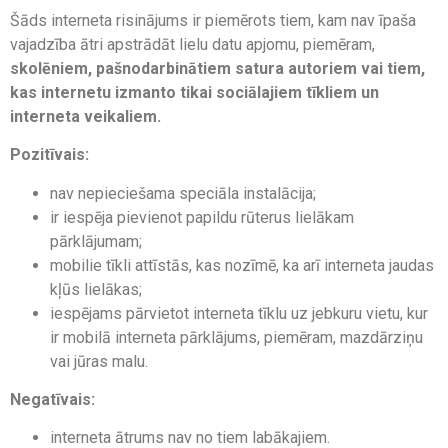
Šāds interneta risinājums ir piemērots tiem, kam nav īpaša
vajadzība ātri apstrādāt lielu datu apjomu, piemēram,
skolēniem, pašnodarbinātiem satura autoriem vai tiem,
kas internetu izmanto tikai sociālajiem tīkliem un
interneta veikaliem.
Pozitīvais:
nav nepieciešama speciāla instalācija;
ir iespēja pievienot papildu rūterus lielākam
pārklājumam;
mobilie tīkli attīstās, kas nozīmē, ka arī interneta jaudas
kļūs lielākas;
iespējams pārvietot interneta tīklu uz jebkuru vietu, kur
ir mobilā interneta pārklājums, piemēram, mazdārziņu
vai jūras malu.
Negatīvais:
interneta ātrums nav no tiem labākajiem.