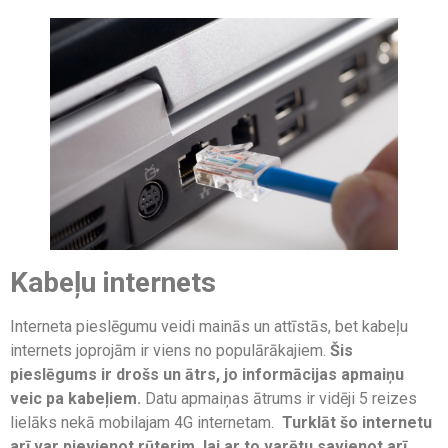
Kabeļu internets
Interneta pieslēgumu veidi mainās un attīstās, bet kabeļu
internets joprojām ir viens no populārākajiem.
Šis
pieslēgums ir drošs un ātrs, jo informācijas apmaiņu
veic pa kabeļiem.
Datu apmaiņas ātrums ir vidēji 5 reizes
lielāks nekā mobilajam 4G internetam.
Turklāt šo internetu
arī var pievienot rūterim, lai ar to varētu savienot arī