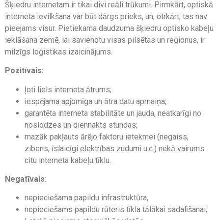
Šķiedru internetam ir tikai divi reāli trūkumi. Pirmkārt, optiskā
interneta ievilkšana var būt dārgs prieks, un, otrkārt, tas nav
pieejams visur. Pietiekama daudzuma šķiedru optisko kabeļu
ieklāšana zemē, lai savienotu visas pilsētas un reģionus, ir
milzīgs loģistikas izaicinājums.
Pozitīvais:
ļoti liels interneta ātrums;
iespējama apjomīga un ātra datu apmaiņa;
garantēta interneta stabilitāte un jauda, neatkarīgi no
noslodzes un diennakts stundas;
mazāk pakļauts ārējo faktoru ietekmei (negaiss,
zibens, īslaicīgi elektrības zudumi u.c.) nekā vairums
citu interneta kabeļu tīklu.
Negatīvais:
nepieciešama papildu infrastruktūra,
nepieciešams papildu rūteris tīkla tālākai sadalīšanai;