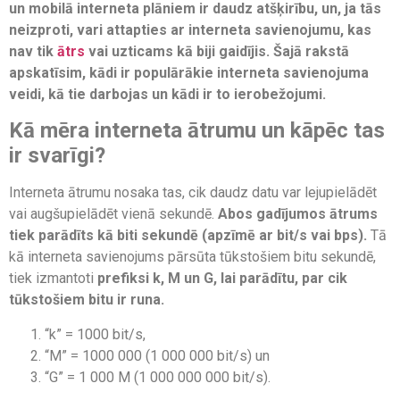
un mobilā interneta plāniem ir daudz atšķirību, un, ja tās
neizproti, vari attapties ar interneta savienojumu, kas
nav tik
ātrs
vai uzticams kā biji gaidījis. Šajā rakstā
apskatīsim, kādi ir populārākie interneta savienojuma
veidi, kā tie darbojas un kādi ir to ierobežojumi.
Kā mēra interneta ātrumu un kāpēc tas
ir svarīgi?
Interneta ātrumu nosaka tas, cik daudz datu var lejupielādēt
vai augšupielādēt vienā sekundē.
Abos gadījumos ātrums
tiek parādīts kā biti sekundē (apzīmē ar bit/s vai bps).
Tā
kā interneta savienojums pārsūta tūkstošiem bitu sekundē,
tiek izmantoti
prefiksi k, M un G, lai parādītu, par cik
tūkstošiem bitu ir runa.
“k” = 1000 bit/s,
“M” = 1000 000 (1 000 000 bit/s) un
“G” = 1 000 M (1 000 000 000 bit/s).