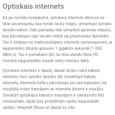
Optiskais internets
Kā jau norāda nosaukums, optiskais internets attiecas uz
tīkla savienojumu, kas nonāk tavās mājās, izmantojot optisko
šķiedru kabeli. Datu pārraidei tiek izmantoti gaismas impulsi,
kas pārvietojas caur tievām stikla vai plastmasas šķiedrām.
Tas ir ātrākais no tradicionālajiem interneta savienojumiem, ar
lejupielādes ātrumu aptuveni 1 gigabits sekundē (1 000
Mbit/s). Tas ir pietiekami ātri, lai divu stundu filmu HD
formātā lejupielādētu mazāk nekā minūtes laikā.
Optiskais internets ir daudz, daudz ātrāks nekā kabeļu
internets tieši optisko šķiedru dēļ. Izmantojot kabeļu
internetu, interneta trafiks pārvietojas pa vara kabeļiem, kā
rezultātā rodas traucējumi un interneta ātrums ir mazāks.
Savukārt optiskajos kabeļos traucējumi ir samazināti līdz
minimumam, tāpēc bez problēmām varēsi lejupielādēt
spēles, straumēt filmas un daudz ko citu.