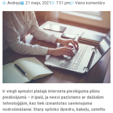
Andrejs
21 maijs, 2021
7:51 pm
Viens komentārs
Ir viegli apmulst plašajā interneta pieslēguma plānu
piedāvājumā – it īpaši, ja neesi pazīstams ar dažādām
tehnoloģijām, kas tiek izmantotas savienojuma
nodrošināšanai. Starp optisko šķiedru, kabeļu, satelītu