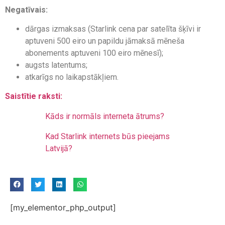
Negatīvais:
dārgas izmaksas (Starlink cena par satelīta šķīvi ir
aptuveni 500 eiro un papildu jāmaksā mēneša
abonements aptuveni 100 eiro mēnesī);
augsts latentums;
atkarīgs no laikapstākļiem.
Saistītie raksti:
Kāds ir normāls interneta ātrums?
Kad Starlink internets būs pieejams
Latvijā?
[my_elementor_php_output]