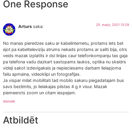
One Response
25. maijs, 2021 13:29
Arturs
saka:
No manas pieredzes saku ar kabelinternetu, protams lets bet
ejot pa kabelteleviziju atrums nekads protams ar saliti bija, otrs
veids mazak izplatits ir dsl linijas caur telefonkompanju tas gaja
pa telefona vadu dazkart sastopams laukos, optika nu skaidrs
videji sakot izdevigakais ja nepieciesams darbam lielapjoma
failu apmaina, videoklipi un fotografijas.
Ja vispar milat mobilitati tad mobilo sakaru piegadatajam bus
savs bezlimits, jo lielakajas pilstas 4 g ir visur. Mazak
piemeerots zoom un citam iespejam.
Atbildēt
Atbildēt