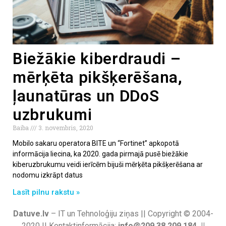
Biežākie kiberdraudi –
mērķēta pikšķerēšana,
ļaunatūras un DDoS
uzbrukumi
Baiba
3. novembris, 2020
Mobilo sakaru operatora BITE un “Fortinet” apkopotā
informācija liecina, ka 2020. gada pirmajā pusē biežākie
kiberuzbrukumu veidi ierīcēm bijuši mērķēta pikšķerēšana ar
nodomu izkrāpt datus
Lasīt pilnu rakstu »
Datuve.lv
– IT un Tehnoloģiju ziņas || Copyright © 2004-
2020 || Kontaktinformācija:
info@209.38.209.184 ||