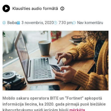
Klausīties audio formātā
Baiba
3 novembris, 2020
7:30 pm
Nav komentāru
Mobilo sakaru operatora BITE un “Fortinet” apkopotā
informācija liecina, ka 2020. gada pirmajā pusē biežākie
kiberuzbrukumu veidi ierīcēm bijuši
mērķēta