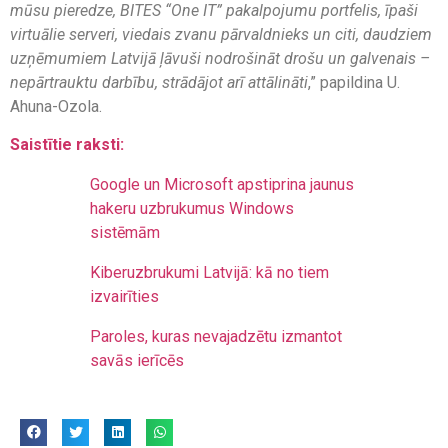
mūsu pieredze, BITES “One IT” pakalpojumu portfelis, īpaši
virtuālie serveri, viedais zvanu pārvaldnieks un citi, daudziem
uzņēmumiem Latvijā ļāvuši nodrošināt drošu un galvenais –
nepārtrauktu darbību, strādājot arī attālināti
,” papildina U.
Ahuna-Ozola.
Saistītie raksti:
Google un Microsoft apstiprina jaunus
hakeru uzbrukumus Windows
sistēmām
Kiberuzbrukumi Latvijā: kā no tiem
izvairīties
Paroles, kuras nevajadzētu izmantot
savās ierīcēs