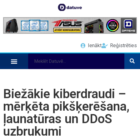
Ienākt
Reģistrēties
Biežākie kiberdraudi –
mērķēta pikšķerēšana,
ļaunatūras un DDoS
uzbrukumi