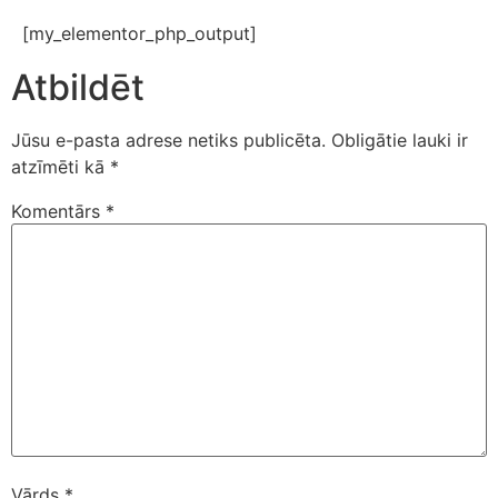
[my_elementor_php_output]
Atbildēt
Jūsu e-pasta adrese netiks publicēta.
Obligātie lauki ir
atzīmēti kā
*
Komentārs
*
Vārds
*