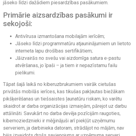
jāseko līdzi dažādiem piesardzības pasākumiem.
Primārie aizsardzības pasākumi ir
sekojoši:
Antivīrusa izmantošana mobilajām ierīcēm;
Jāseko līdzi programmatūru atjauninājumiem un lietoto
interneta lapu drošības sertifikātiem;
Jāizvairās no svešu vai aizdomīga satura e-pastu
atvēršanas, jo īpaši – ja tiem ir nepazīstamu failu
pielikumi.
Tāpat šajā laikā no kiberuzbrukumiem vairāk cietušas
privātās mobilās ierīces, kas tikušas pakļautas biežākam
pikšķerēšanas un tiešsaistes ļaunatūru riskam, ko varētu
skaidrot ar darba organizācijas izmaiņām, pārejot uz darbu
attālināti. Savukārt no darba devēja pozīcijām raugoties,
kibernoziedznieki ir mēģinājuši arī piekļūt uzņēmumu
serveriem, ja darbinieka datoram, strādājot no mājām, nav
bijis izveidots drošs savienojums ar uzņēmuma serveri.