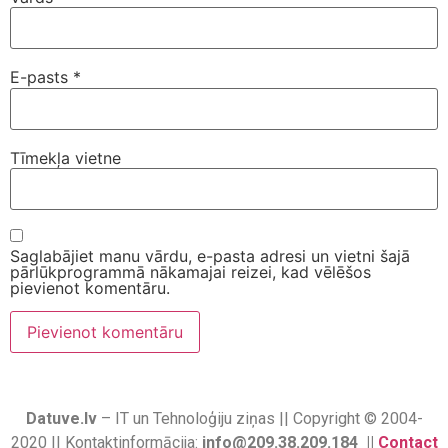
E-pasts
*
Tīmekļa vietne
Saglabājiet manu vārdu, e-pasta adresi un vietni šajā
pārlūkprogrammā nākamajai reizei, kad vēlēšos
pievienot komentāru.
Datuve.lv
– IT un Tehnoloģiju ziņas || Copyright © 2004-
2020 || Kontaktinformācija:
info@209.38.209.184 ||
Contact