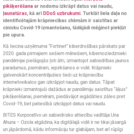
pikšķerēšana
ar nodomu izkrāpt datus vai naudu,
ļaunatūras
, kā arī
DDoS uzbrukumi
. Turklāt liela daļa no
identificētajām krāpniecības shēmām ir saistītas ar
cinisku Covid-19 izmantošanu, tādējādi mēģinot piekļūt
pie upura.
Kā liecina uzņēmuma “Fortinet” kiberdrošības pārskats par
2020. gada pirmajiem sešiem mēnešiem, kibernoziedznieki
pandēmijai pielāgojās ļoti ātri, izmantojot sabiedrības jaunos
paradumus, piemēram, iepirkšanos e-vidē. Krāpnieki
galvenokārt koncentrējušies tieši uz krāpniecību
internetveikalos gan izkrāpjot naudu, gan datus. Tāpat
krāpnieki izmantojuši dažādus ar pandēmiju saistītus “āķus”
pikšķerēšanai, piemēram, piedāvājot iegādāties zāles pret
Covid-19, bet patiesībā izkrāpjot datus vai naudu.
BITES Korporatīvo un sabiedrisko attiecību vadītāja Una
Ahuna – Ozola atgādina, ka digitālajā vidē ir ne tikai jāsargā
un jāpārdomā, kādu informāciju tur glabājam, bet arī rūpīgi