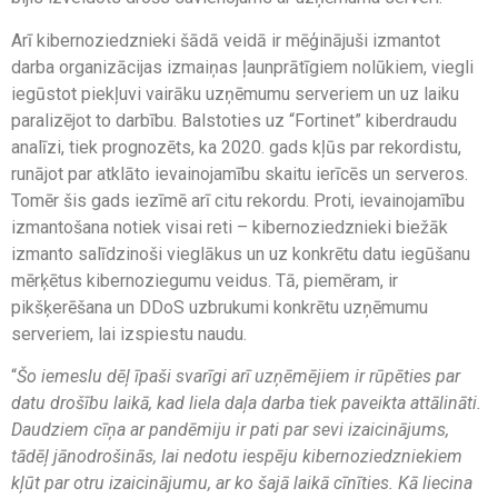
Arī kibernoziedznieki šādā veidā ir mēģinājuši izmantot
darba organizācijas izmaiņas ļaunprātīgiem nolūkiem, viegli
iegūstot piekļuvi vairāku uzņēmumu serveriem un uz laiku
paralizējot to darbību. Balstoties uz “Fortinet” kiberdraudu
analīzi, tiek prognozēts, ka 2020. gads kļūs par rekordistu,
runājot par atklāto ievainojamību skaitu ierīcēs un serveros.
Tomēr šis gads iezīmē arī citu rekordu. Proti, ievainojamību
izmantošana notiek visai reti – kibernoziedznieki biežāk
izmanto salīdzinoši vieglākus un uz konkrētu datu iegūšanu
mērķētus kibernoziegumu veidus. Tā, piemēram, ir
pikšķerēšana un DDoS uzbrukumi konkrētu uzņēmumu
serveriem, lai izspiestu naudu.
“
Šo iemeslu dēļ īpaši svarīgi arī uzņēmējiem ir rūpēties par
datu drošību laikā, kad liela daļa darba tiek paveikta attālināti.
Daudziem cīņa ar pandēmiju ir pati par sevi izaicinājums,
tādēļ jānodrošinās, lai nedotu iespēju kibernoziedzniekiem
kļūt par otru izaicinājumu, ar ko šajā laikā cīnīties. Kā liecina