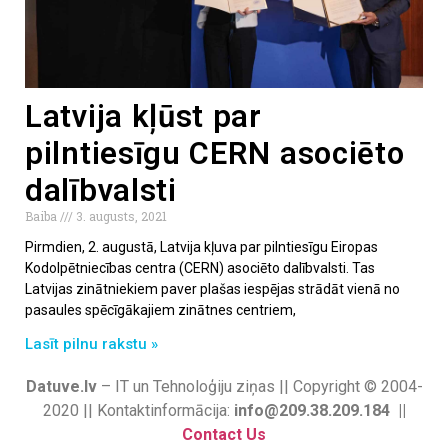
Latvija kļūst par
pilntiesīgu CERN asociēto
dalībvalsti
Baiba
3. augusts, 2021
Pirmdien, 2. augustā, Latvija kļuva par pilntiesīgu Eiropas
Kodolpētniecības centra (CERN) asociēto dalībvalsti. Tas
Latvijas zinātniekiem paver plašas iespējas strādāt vienā no
pasaules spēcīgākajiem zinātnes centriem,
Lasīt pilnu rakstu »
Datuve.lv
– IT un Tehnoloģiju ziņas || Copyright © 2004-
2020 || Kontaktinformācija:
info@209.38.209.184 ||
Contact Us