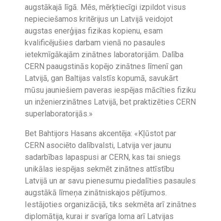
augstākajā līgā. Mēs, mērķtiecīgi izpildot visus
nepieciešamos kritērijus un Latvijā veidojot
augstas enerģijas fizikas kopienu, esam
kvalificējušies darbam vienā no pasaules
ietekmīgākajām zinātnes laboratorijām. Dalība
CERN paaugstinās kopējo zinātnes līmenī gan
Latvijā, gan Baltijas valstīs kopumā, savukārt
mūsu jauniešiem paveras iespējas mācīties fiziku
un inženierzinātnes Latvijā, bet praktizēties CERN
superlaboratorijās.»
Bet Bahtijors Hasans akcentēja: «Kļūstot par
CERN asociēto dalībvalsti, Latvija ver jaunu
sadarbības lapaspusi ar CERN, kas tai sniegs
unikālas iespējas sekmēt zinātnes attīstību
Latvijā un ar savu pienesumu piedalīties pasaules
augstākā līmeņa zinātniskajos pētījumos.
Iestājoties organizācijā, tiks sekmēta arī zinātnes
diplomātija, kurai ir svarīga loma arī Latvijas