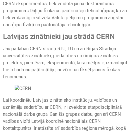
CERN eksperimentos, tiek veidota jauna doktorantūras
programma «Daļiņu fizika un paātrinātāju tehnoloģijas», kā arī
tiek veiksmīgi realizēta Valsts pētījumu programma augstas
enerģijas fizikā un paātrinātāju tehnoloģijās.
Latvijas zinātnieki jau strādā CERN
Jau patlaban CERN strādā RTU, LU un arī Rīgas Stradiņa
universitātes zinātnieki, piedaloties nozīmīgos zinātnes
projektos, piemēram, eksperimentā, kura mērķis ir, izmantojot
Lielo hadronu paātrinātāju, novērot un fiksēt jaunus fizikas
fenomenus.
Lai koordinētu Latvijas zinātnisko institūciju, valdības un
uzņēmēju sadarbību ar CERN, ir izveidota starpdisciplinārā
nacionālā darba grupa. Gan šīs grupas darbu, gan arī CERN
vadības vizīti Latvijā koordinē nacionālais CERN
kontaktpunkts. Ir attīstīta arī sadarbība reģiona mērogā, kopā