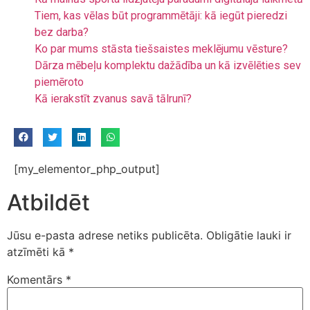
Tiem, kas vēlas būt programmētāji: kā iegūt pieredzi
bez darba?
Ko par mums stāsta tiešsaistes meklējumu vēsture?
Dārza mēbeļu komplektu dažādība un kā izvēlēties sev
piemēroto
Kā ierakstīt zvanus savā tālrunī?
[my_elementor_php_output]
Atbildēt
Jūsu e-pasta adrese netiks publicēta.
Obligātie lauki ir
atzīmēti kā
*
Komentārs
*