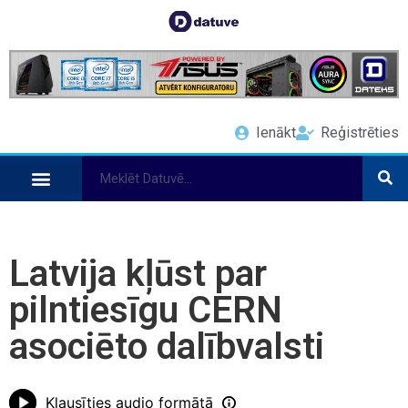
Ienākt
Reģistrēties
Latvija kļūst par
pilntiesīgu CERN
asociēto dalībvalsti
Klausīties audio formātā