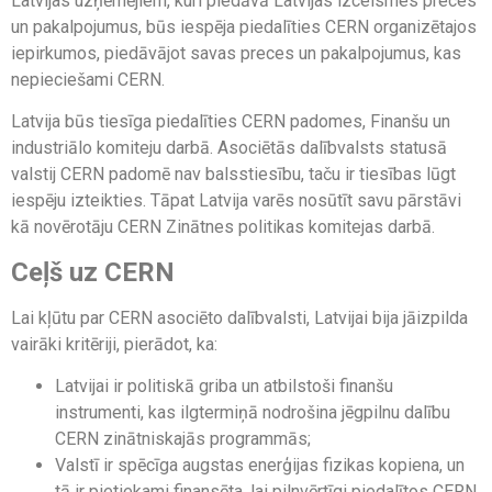
Latvijas uzņēmējiem, kuri piedāvā Latvijas izcelsmes preces
un pakalpojumus, būs iespēja piedalīties CERN organizētajos
iepirkumos, piedāvājot savas preces un pakalpojumus, kas
nepieciešami CERN.
Latvija būs tiesīga piedalīties CERN padomes, Finanšu un
industriālo komiteju darbā. Asociētās dalībvalsts statusā
valstij CERN padomē nav balsstiesību, taču ir tiesības lūgt
iespēju izteikties. Tāpat Latvija varēs nosūtīt savu pārstāvi
kā novērotāju CERN Zinātnes politikas komitejas darbā.
Ceļš uz CERN
Lai kļūtu par CERN asociēto dalībvalsti, Latvijai bija jāizpilda
vairāki kritēriji, pierādot, ka:
Latvijai ir politiskā griba un atbilstoši finanšu
instrumenti, kas ilgtermiņā nodrošina jēgpilnu dalību
CERN zinātniskajās programmās;
Valstī ir spēcīga augstas enerģijas fizikas kopiena, un
tā ir pietiekami finansēta, lai pilnvērtīgi piedalītos CERN