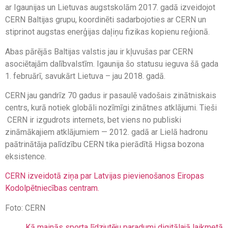
ar Igaunijas un Lietuvas augstskolām 2017. gadā izveidojot
CERN Baltijas grupu, koordinēti sadarbojoties ar CERN un
stiprinot augstas enerģijas daļiņu fizikas kopienu reģionā.
Abas pārējās Baltijas valstis jau ir kļuvušas par CERN
asociētajām dalībvalstīm. Igaunija šo statusu ieguva šā gada
1. februārī, savukārt Lietuva – jau 2018. gadā.
CERN jau gandrīz 70 gadus ir pasaulē vadošais zinātniskais
centrs, kurā notiek globāli nozīmīgi zinātnes atklājumi. Tieši
CERN ir izgudrots internets, bet viens no publiski
zināmākajiem atklājumiem — 2012. gadā ar Lielā hadronu
paātrinātāja palīdzību CERN tika pierādītā Higsa bozona
eksistence.
CERN izveidotā ziņa par Latvijas pievienošanos Eiropas
Kodolpētniecības centram.
Foto: CERN
Kā mainās sporta līdzjutēju paradumi digitālajā laikmetā