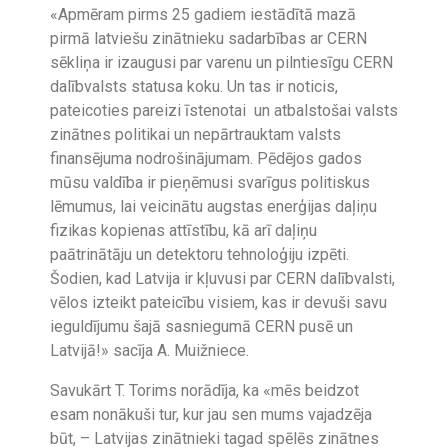
«Apmēram pirms 25 gadiem iestādītā mazā
pirmā latviešu zinātnieku sadarbības ar CERN
sēkliņa ir izaugusi par varenu un pilntiesīgu CERN
dalībvalsts statusa koku. Un tas ir noticis,
pateicoties pareizi īstenotai un atbalstošai valsts
zinātnes politikai un nepārtrauktam valsts
finansējuma nodrošinājumam. Pēdējos gados
mūsu valdība ir pieņēmusi svarīgus politiskus
lēmumus, lai veicinātu augstas enerģijas daļiņu
fizikas kopienas attīstību, kā arī daļiņu
paātrinātāju un detektoru tehnoloģiju izpēti.
Šodien, kad Latvija ir kļuvusi par CERN dalībvalsti,
vēlos izteikt pateicību visiem, kas ir devuši savu
ieguldījumu šajā sasniegumā CERN pusē un
Latvijā!» sacīja A. Muižniece.
Savukārt T. Torims norādīja, ka «mēs beidzot
esam nonākuši tur, kur jau sen mums vajadzēja
būt, – Latvijas zinātnieki tagad spēlēs zinātnes