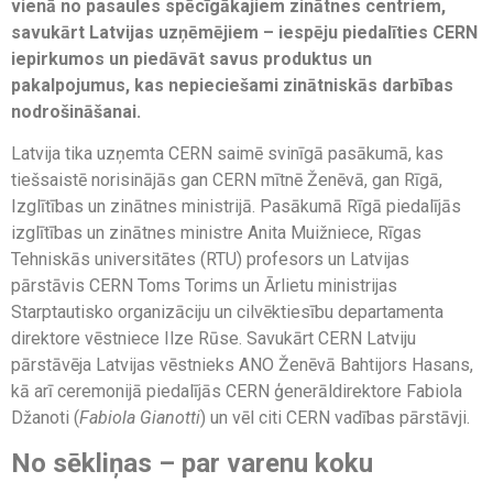
vienā no pasaules spēcīgākajiem zinātnes centriem,
savukārt Latvijas uzņēmējiem – iespēju piedalīties CERN
iepirkumos un piedāvāt savus produktus un
pakalpojumus, kas nepieciešami zinātniskās darbības
nodrošināšanai.
Latvija tika uzņemta CERN saimē svinīgā pasākumā, kas
tiešsaistē norisinājās gan CERN mītnē Ženēvā, gan Rīgā,
Izglītības un zinātnes ministrijā. Pasākumā Rīgā piedalījās
izglītības un zinātnes ministre Anita Muižniece, Rīgas
Tehniskās universitātes (RTU) profesors un Latvijas
pārstāvis CERN Toms Torims un Ārlietu ministrijas
Starptautisko organizāciju un cilvēktiesību departamenta
direktore vēstniece Ilze Rūse. Savukārt CERN Latviju
pārstāvēja Latvijas vēstnieks ANO Ženēvā Bahtijors Hasans,
kā arī ceremonijā piedalījās CERN ģenerāldirektore Fabiola
Džanoti (
Fabiola Gianotti
) un vēl citi CERN vadības pārstāvji.
No sēkliņas – par varenu koku