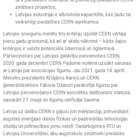
zinātnes projektos;
Latvijas industrijai ir atbilstoša kapacitāte, kas ļautu tai
veiksmīgi piedalīties CERN iepirkumos.
Latvijas sniegumu minēto trīs kritēriju izpildē CERN vērtēja
piecu gadu griezumā, kā arī ar skatu nākotnē – kāds šajos
kritērijos ir valsts potenciāls īstermiņā un ilgtermiņā.
Pārliecinoties par Latvijas gatavību pievienoties CERN,
2020. gada decembrī CERN Padome nolēma uzsākt sarunas
ar Latviju par asociācijas līgumu. Jau 2021. gada 14. aprīlī
Ministru prezidents Krišjānis Kariņš un CERN
ģenerāldirektore Fabiola Džanoti parakstīja līgumu par
Latvijas pievienošanos CERN asociētās dalībvalsts statusā,
savukārt 27. maijā šo līgumu ratificēja Saeima.
Latvija uz dalību CERN ir gājusi ļoti mērķtiecīgi, pilnveidojot
augstas enerģijas daļiņu fizikas un paātrinātāju tehnoloģiju
studiju un pētniecības jomu valstī. Sadarbojoties RTU un
Latvijas Universitātei, abu augstskolu zinātnieki piedalās