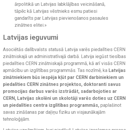
ārpolitikā un Latvijas labklājības veicināšanā,
tāpēc kā Latvijas vēstnieks esmu patiesi
gandarīts par Latvijas pievienošanos pasaules
zinātnes elitei.»
Latvijas ieguvumi
Asociētās dalībvalsts statusā Latvija varēs piedalīties CERN
zinātniskajā un administratīvajā darbā. Latvija iegūst tiesības
piedalīties CERN zinātniskajā programmā, kā arī visās CERN
apmācību un izglītības programmās. Tas nozīmē, ka
Latvijas
zinātniekiem būs iespēja kļūt par CERN darbiniekiem un
piedalīties CERN zinātnes projektos, doktoranti savus
promocijas darbus varēs izstrādāt, sadarbojoties ar
CERN, Latvijas skolēni un skolotāji varēs doties uz CERN
un piedalīties centra izglītības programmās,
paplašinot
savas zināšanas par daļiņu fiziku un visjaunākajām
tehnoloģijām.