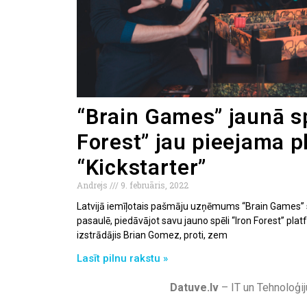
“Brain Games” jaunā sp
Forest” jau pieejama p
“Kickstarter”
Andrejs
9. februāris, 2022
Latvijā iemīļotais pašmāju uzņēmums “Brain Games” s
pasaulē, piedāvājot savu jauno spēli “Iron Forest” platfo
izstrādājis Brian Gomez, proti, zem
Lasīt pilnu rakstu »
Datuve.lv
– IT un Tehnoloģij