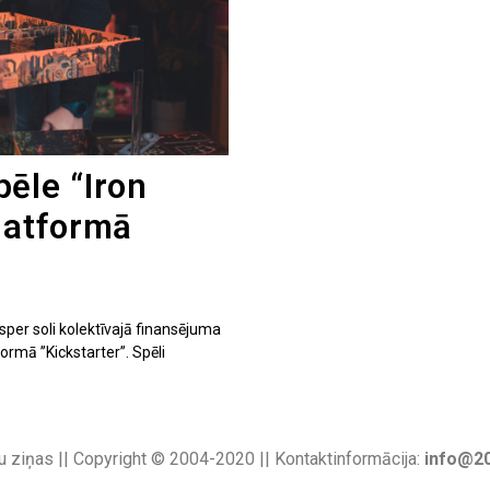
ēle “Iron
latformā
per soli kolektīvajā finansējuma
rmā ’’Kickstarter’’. Spēli
u ziņas || Copyright © 2004-2020 || Kontaktinformācija:
info@20