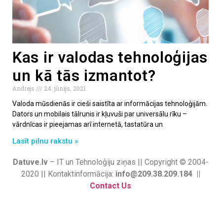
Kas ir valodas tehnoloģijas
un kā tās izmantot?
Andrejs
24. jūnijs, 2021
Valoda mūsdienās ir cieši saistīta ar informācijas tehnoloģijām.
Dators un mobilais tālrunis ir kļuvuši par universālu rīku –
vārdnīcas ir pieejamas arī internetā, tastatūra un
Lasīt pilnu rakstu »
Datuve.lv
– IT un Tehnoloģiju ziņas || Copyright © 2004-
2020 || Kontaktinformācija:
info@209.38.209.184 ||
Contact Us