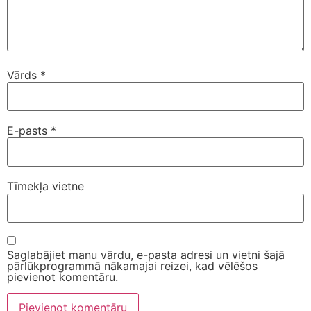
Vārds
*
E-pasts
*
Tīmekļa vietne
Saglabājiet manu vārdu, e-pasta adresi un vietni šajā
pārlūkprogrammā nākamajai reizei, kad vēlēšos
pievienot komentāru.