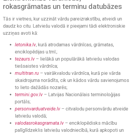
rokasgrāmatas un terminu datubāzes
Tās ir vietnes, kur uzzināt vārdu pareizrakstību, atveidi un
daudz ko citu. Latviešu valodā ir pieejami tādi elektroniskie
uzziņas avoti kā:
letonika.lv
, kurā atrodamas vārdnīcas, grāmatas,
enciklopēdijas u.tml.;
tezaurs.lv
– lielākā un populārākā latviešu valodas
tiešsaistes vārdnīca;
multitran.ru
– vairākvalodu vārdnīca, kurā pie vārda
skaidrojuma norādīts, cik un kādos vārdu savienojumos
to lieto dažādās nozarēs;
termini.gov.lv
– Latvijas Nacionālais terminoloģijas
portāls;
personvarduatveide.lv
– citvalodu personvārdu atveide
latviešu valodā;
valodasrokasgramata.lv
– enciklopēdisks mācību
palīglīdzeklis latviešu valodniecībā, kurā apkopoti un