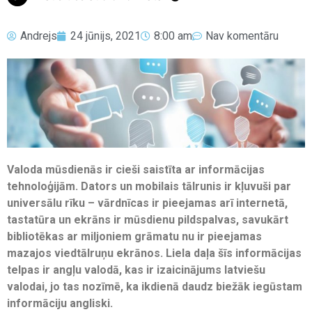
Andrejs
24 jūnijs, 2021
8:00 am
Nav komentāru
Valoda mūsdienās ir cieši saistīta ar informācijas
tehnoloģijām. Dators un mobilais tālrunis ir kļuvuši par
universālu rīku – vārdnīcas ir pieejamas arī internetā,
tastatūra un ekrāns ir mūsdienu pildspalvas, savukārt
bibliotēkas ar miljoniem grāmatu nu ir pieejamas
mazajos viedtālruņu ekrānos. Liela daļa šīs informācijas
telpas ir angļu valodā, kas ir izaicinājums latviešu
valodai, jo tas nozīmē, ka ikdienā daudz biežāk iegūstam
informāciju angliski.