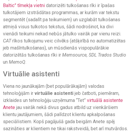
Baltic” tīmekļa vietni
datorizēti tulkošanas rīki ir īpašas
tulkotājiem izstrādātas programmas, ar kurām var tekstu
segmentēt (sadalīt pa teikumiem) un uzglabāt tulkošanas
atmiņā visus tulkotos tekstus, šādi nodrošinot, ka divi
vienādi teikumi nekad nebūs jātulko vairāk par vienu reizi.
CAT
rīkos tulkojumu veic cilvēks (atšķirībā no automatizētas
jeb mašīntulkošanas), un mūsdienās vispopulārākie
datorizētās tulkošanas rīki ir
Memsource, SDL Trados Studio
un
MemoQ
.
Virtuālie asistenti
Viena no jaunākajām (bet populārākajām) valodas
tehnoloģijām ir
virtuālie asistenti
jeb čatboti, piemēram,
izklaides un tehnoloģiju uzņēmuma “Tet”
virtuālā asistente
Anete
jau vairāk nekā divus gadus atbild uz vienkāršiem
klientu jautājumiem, šādi palīdzot klientu apkalpošanas
speciālistiem. Kopš pagājušā gada beigām Anete spēj
sazināties ar klientiem ne tikai rakstveidā, bet arī mutvārdos.