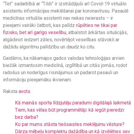
“Tet” sadarbībā ar “Tildi” ir izstrādājuši arī Covid-19 virtuālo
asistentu informācijas meklēšanai par koronavīrusu. Pasaulē
medicīnas virtuālie asistenti nav nekas neierasts – ir
pieejami vairāki čatboti, kas palīdz
rūpēties ne tikai par
fizisko, bet arī garīgo veselību
, atbalstot ārkārtas situācijās,
atgādinot iedzert zāles, novērtējot veselības stāvokli ar
dažādu algoritmu palīdzību un daudz ko citu.
Gaidāms, ka nākamajos gados valodas tehnoloģijas arvien
biežāk izmantosim medicīnā, izglītībā un citās jomās, rodot
radošus un noderīgus risinājumus un padarot pasauli un
informāciju pieejamāku ikvienam.
Raksta
avots
.
Kā mainās sporta līdzjutēju paradumi digitālajā laikmetā
Tiem, kas vēlas būt programmētāji: kā iegūt pieredzi
bez darba?
Ko par mums stāsta tiešsaistes meklējumu vēsture?
Dārza mēbeļu komplektu dažādība un kā izvēlēties sev