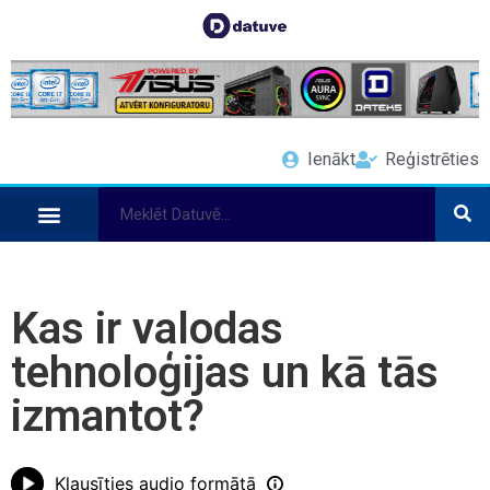
Ienākt
Reģistrēties
Kas ir valodas
tehnoloģijas un kā tās
izmantot?
Klausīties audio formātā