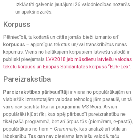
izklāstīti galvenie jautājumi 26 valodniecības nozarēs
un apakšnozarēs.
Korpuss
Pētniecībā, tulkošanā un citās jomās bieži izmanto arī
korpusus
– apjomīgus tekstus un/vai transkribētus runas
kopumus. Viens no lielākajiem korpusiem latviešu valodā ir
publiski pieejamais
LVK2018 jeb mūsdienu latviešu valodas
tekstu korpuss un Eiropas Solidaritātes korpuss “EUR-Lex”
.
Pareizrakstība
Pareizrakstības pārbaudītāji
ir viena no populārākajām un
visbiežāk izmantotajām valodas tehnoloģijām pasaulē, un tā
vairs nav saistīta tikai ar programmu
MS Word
. Arvien
populārāki kļūst rīki, kas spēj pārbaudīt pareizrakstību ne
tikai pašā programmā, bet arī ārpus tās (piemēram, e-pastā),
populārākais no tiem –
Grammarly
, kas analizē arī stilu un
labskanību. Tas gan nav pieejams latviešu valodā, taču