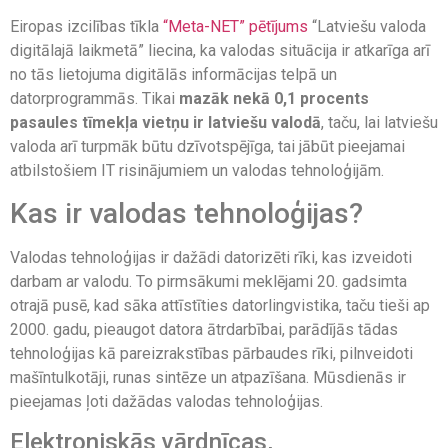
Eiropas izcilības tīkla
“Meta-NET” pētījums
“Latviešu valoda
digitālajā laikmetā” liecina, ka valodas situācija ir atkarīga arī
no tās lietojuma digitālās informācijas telpā un
datorprogrammās. Tikai
mazāk nekā 0,1 procents
pasaules tīmekļa vietņu ir latviešu valodā
, taču, lai latviešu
valoda arī turpmāk būtu dzīvotspējīga, tai jābūt pieejamai
atbilstošiem IT risinājumiem un valodas tehnoloģijām.
Kas ir valodas tehnoloģijas?
Valodas tehnoloģijas ir dažādi datorizēti rīki, kas izveidoti
darbam ar valodu. To pirmsākumi meklējami 20. gadsimta
otrajā pusē, kad sāka attīstīties datorlingvistika, taču tieši ap
2000. gadu, pieaugot datora ātrdarbībai, parādījās tādas
tehnoloģijas kā pareizrakstības pārbaudes rīki, pilnveidoti
mašīntulkotāji, runas sintēze un atpazīšana. Mūsdienās ir
pieejamas ļoti dažādas valodas tehnoloģijas.
Elektroniskās vārdnīcas,