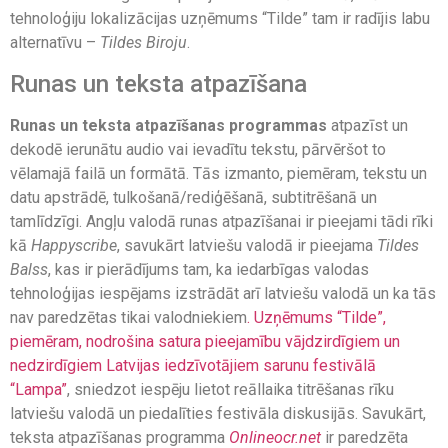
tehnoloģiju lokalizācijas uzņēmums “Tilde” tam ir radījis labu
alternatīvu –
Tildes Biroju
.
Runas un teksta atpazīšana
Runas un teksta atpazīšanas programmas
atpazīst un
dekodē ierunātu audio vai ievadītu tekstu, pārvēršot to
vēlamajā failā un formātā. Tās izmanto, piemēram, tekstu un
datu apstrādē, tulkošanā/rediģēšanā, subtitrēšanā un
tamlīdzīgi. Angļu valodā runas atpazīšanai ir pieejami tādi rīki
kā
Happyscribe
, savukārt latviešu valodā ir pieejama
Tildes
Balss
, kas ir pierādījums tam, ka iedarbīgas valodas
tehnoloģijas iespējams izstrādāt arī latviešu valodā un ka tās
nav paredzētas tikai valodniekiem
. Uzņēmums “Tilde”,
piemēram, nodrošina satura pieejamību vājdzirdīgiem un
nedzirdīgiem Latvijas iedzīvotājiem
sarunu festivālā
“Lampa”
, sniedzot iespēju lietot reāllaika titrēšanas rīku
latviešu valodā un piedalīties festivāla diskusijās. Savukārt,
teksta atpazīšanas programma
Onlineocr.net
ir paredzēta