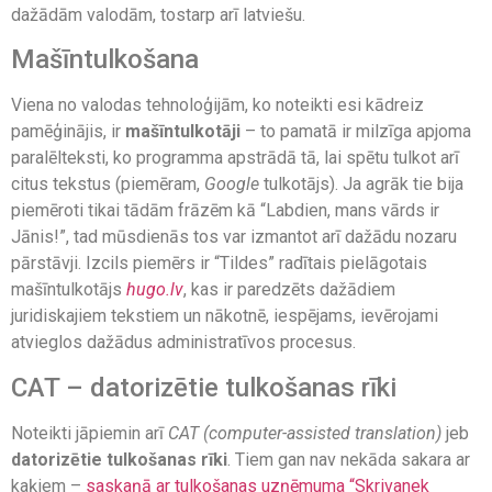
dažādām valodām, tostarp arī latviešu.
Mašīntulkošana
Viena no valodas tehnoloģijām, ko noteikti esi kādreiz
pamēģinājis, ir
mašīntulkotāji
– to pamatā ir milzīga apjoma
paralēlteksti, ko programma apstrādā tā, lai spētu tulkot arī
citus tekstus (piemēram,
Google
tulkotājs). Ja agrāk tie bija
piemēroti tikai tādām frāzēm kā “Labdien, mans vārds ir
Jānis!”, tad mūsdienās tos var izmantot arī dažādu nozaru
pārstāvji. Izcils piemērs ir “Tildes” radītais pielāgotais
mašīntulkotājs
hugo.lv
, kas ir paredzēts dažādiem
juridiskajiem tekstiem un nākotnē, iespējams, ievērojami
atvieglos dažādus administratīvos procesus.
CAT – datorizētie tulkošanas rīki
Noteikti jāpiemin arī
CAT (computer-assisted translation)
jeb
datorizētie tulkošanas rīki
. Tiem gan nav nekāda sakara ar
kaķiem –
saskaņā ar tulkošanas uzņēmuma “Skrivanek