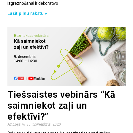
izgreznošanai ir dekoratīvo
Lasīt pilnu rakstu »
Tiešsaistes vebinārs “Kā
saimniekot zaļi un
efektīvi?”
Andrejs
30. novembris, 2020