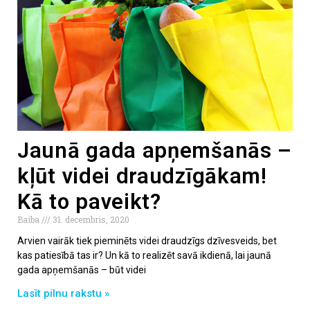
Jaunā gada apņemšanās –
kļūt videi draudzīgākam!
Kā to paveikt?
Baiba
31. decembris, 2020
Arvien vairāk tiek pieminēts videi draudzīgs dzīvesveids, bet
kas patiesībā tas ir? Un kā to realizēt savā ikdienā, lai jaunā
gada apņemšanās – būt videi
Lasīt pilnu rakstu »