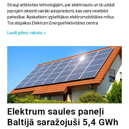
Strauji attīstoties tehnoloģijām, par elektroauto un tā uzlādi
joprojām eksistē vairāki aizspriedumi, kas vairs neatbilst
patiesībai. Apskatīsim izplatītākos elektromobilitātes mītus.
Tos atspēkos Elektrum Energoefektivitātes centra
Lasīt pilnu rakstu »
Elektrum saules paneļi
Baltijā saražojuši 5,4 GWh