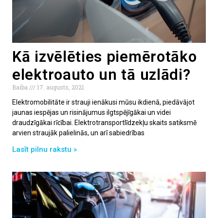
Kā izvēlēties piemērotāko
elektroauto un tā uzlādi?
Baiba
17. augusts, 2021
Elektromobilitāte ir strauji ienākusi mūsu ikdienā, piedāvājot
jaunas iespējas un risinājumus ilgtspējīgākai un videi
draudzīgākai rīcībai. Elektrotransportlīdzekļu skaits satiksmē
arvien straujāk palielinās, un arī sabiedrības
Lasīt pilnu rakstu »