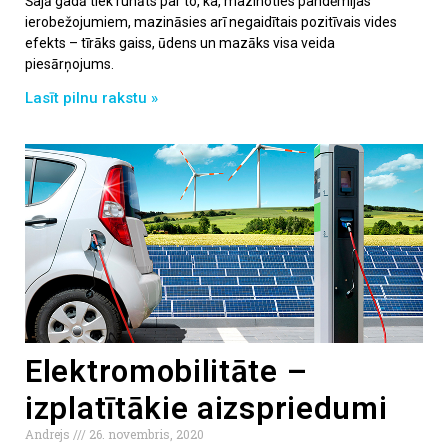
Šajā gadā tiek runāts par to, ka, mazinoties pandēmijas
ierobežojumiem, mazināsies arī negaidītais pozitīvais vides
efekts – tīrāks gaiss, ūdens un mazāks visa veida
piesārņojums.
Lasīt pilnu rakstu »
Elektromobilitāte –
izplatītākie aizspriedumi
Andrejs
26. novembris, 2020