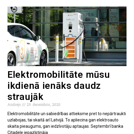
Elektromobilitāte mūsu
ikdienā ienāks daudz
straujāk
Andrejs
29. decembris, 2020
Elektromobilitāte un sabiedrības attieksme pret to nepārtraukti
uzlabojas, tai skaitā arī Latvijā. To apliecina gan elektroauto
skaita pieaugums, gan iedzīvotāju aptaujas. Septembrī banka
Citadele iepazīstināja