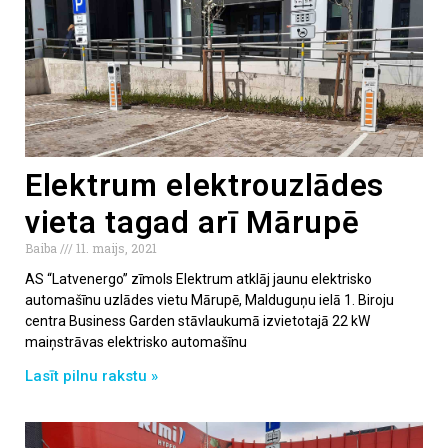
Elektrum elektrouzlādes
vieta tagad arī Mārupē
Baiba
11. maijs, 2021
AS “Latvenergo” zīmols Elektrum atklāj jaunu elektrisko
automašīnu uzlādes vietu Mārupē, Malduguņu ielā 1. Biroju
centra Business Garden stāvlaukumā izvietotajā 22 kW
maiņstrāvas elektrisko automašīnu
Lasīt pilnu rakstu »