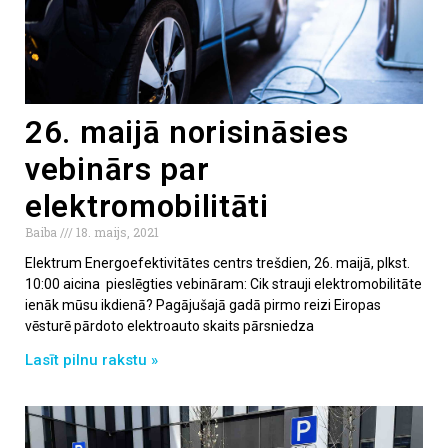
26. maijā norisināsies
vebinārs par
elektromobilitāti
Baiba
18. maijs, 2021
Elektrum Energoefektivitātes centrs trešdien, 26. maijā, plkst.
10:00 aicina pieslēgties vebināram: Cik strauji elektromobilitāte
ienāk mūsu ikdienā? Pagājušajā gadā pirmo reizi Eiropas
vēsturē pārdoto elektroauto skaits pārsniedza
Lasīt pilnu rakstu »