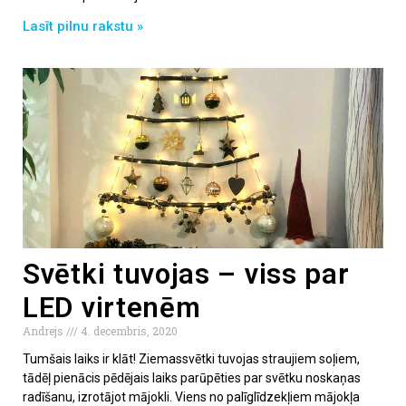
Lasīt pilnu rakstu »
Svētki tuvojas – viss par
LED virtenēm
Andrejs
4. decembris, 2020
Tumšais laiks ir klāt! Ziemassvētki tuvojas straujiem soļiem,
tādēļ pienācis pēdējais laiks parūpēties par svētku noskaņas
radīšanu, izrotājot mājokli. Viens no palīglīdzekļiem mājokļa